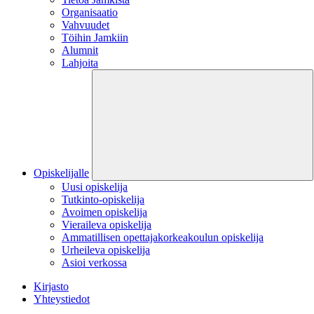
Organisaatio
Vahvuudet
Töihin Jamkiin
Alumnit
Lahjoita
Opiskelijalle
Uusi opiskelija
Tutkinto-opiskelija
Avoimen opiskelija
Vieraileva opiskelija
Ammatillisen opettajakorkeakoulun opiskelija
Urheileva opiskelija
Asioi verkossa
Kirjasto
Yhteystiedot