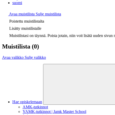
suomi
Avaa muistilista
Sulje muistilista
Poistettu muistilistalta
Lisätty muistilistalle
Muistilistasi on täynnä. Poista jotain, niin voit lisätä uuden sivun m
Muistilista
(0)
Avaa valikko
Sulje valikko
Hae opiskelemaan
AMK-tutkinnot
YAMK-tutkinnot | Jamk Master School