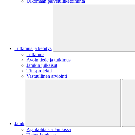
Ulkomaan palveluliiketoiminta
Tutkimus ja kehitys
Tutkimus
Avoin tiede ja tutkimus
Jamkin julkaisut
TKI-projektit
Vastuullinen arviointi
Jamk
Ajankohtaista Jamkissa
Tietoa Jamkista