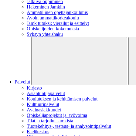
Jatkuva oppiminen
Hakeminen Jamkiin
Ammatillinen opettajankoulutus
Avoin ammattikorkeakoulu
Jamk tutuksi: vierailut ja esittelyt
Opiskelijoiden kokemuksia
Syksyn yhteishaku
Palvelut
Kirjasto
Asiantuntijapalvelut
Koulutuksen ja kehittämisen palvelut
Kulttuuripalvelut
Avainasiakkuudet
Opiskelijaprojektit​ ja -työvoima
Tilat ja tarjoilut Jamkista
Tuotekehitys-, testaus- ja analysointipalvelut
Kielikeskus