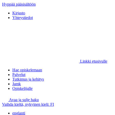
Hyppää pääsisältöön
Kirjasto
Yhteystiedot
Linkki etusivulle
Hae opiskelemaan
Palvelut
Tutkimus ja kehitys
Jamk
Opiskelijalle
Avaa ja sulje haku
Vaihda kieltä, nykyinen kieli:
FI
englanti