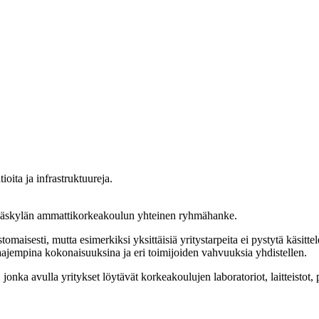
Jyväskylän ammattikorkeakoulun yhteinen ryhmähanke.
isesti, mutta esimerkiksi yksittäisiä yritystarpeita ei pystytä käsittelem
laajempina kokonaisuuksina ja eri toimijoiden vahvuuksia yhdistellen.
onka avulla yritykset löytävät korkeakoulujen laboratoriot, laitteistot, 