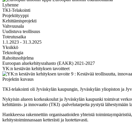
Lyhenne
TKI-Telakointi
Projektityyppi
Kehittämisprojekti
Vahvuusala
Uudistuva teollisuus
Toteutusaika
1.1.2023 - 31.3.2025
Yksikkö
Teknologia
Rahoitusohjelma
Euroopan aluekehitysrahasto (EAKR) 2021-2027
YK:n kestävän kehityksen tavoitteet
Projektin kuvaus
TKI-telakointi oli Jyväskylän kaupungin, Jyväskylän yliopiston ja 
Nykyisin alueen korkeakoulut ja Jyväskylän kaupunki toimivat verkostoma
kehittämis- ja innovaatio (TKI) -palvelutarpeita pystytä lähestymään 
Hankkeessa rakennettiin organisaatioiden yhteistä toimintaympäristöä, j
kehitystoiminnassaan ketterästi ja luotettavasti.