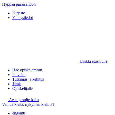
Hyppää pääsisältöön
Kirjasto
Yhteystiedot
Linkki etusivulle
Hae opiskelemaan
Palvelut
Tutkimus ja kehitys
Jamk
Opiskelijalle
Avaa ja sulje haku
Vaihda kieltä, nykyinen kieli:
FI
englanti