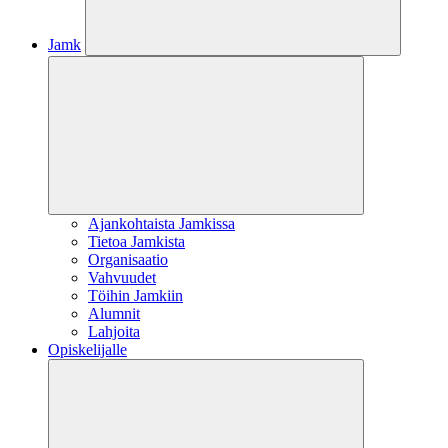
Jamk
Ajankohtaista Jamkissa
Tietoa Jamkista
Organisaatio
Vahvuudet
Töihin Jamkiin
Alumnit
Lahjoita
Opiskelijalle