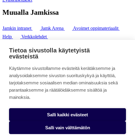
Muualla Jamkissa
Jamkin intranet
Jamk Arena
Avoimet oppimateriaalit
Help
Verkkolehdet
Pl 207 | 40101 Jyväskylä
puh. +358 20 743 8100
Tietoa sivustolla käytetyistä
fax. +358 14 449 9694
evästeistä
Käytämme sivustollamme evästeitä kerätäksemme ja
analysoidaksemme sivuston suorituskykyä ja käyttöä,
tarjotaksemme sosiaalisen median ominaisuuksia sekä
parantaaksemme ja räätälöidäksemme sisältöä ja
mainoksia.
Salli kaikki evästeet
Salli vain välttämätön