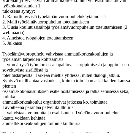
Karelian ja Jyväskylän ammattikorkeakoulun vetovastuulla olevan
työkokonaisuuden 1
tuloksena syntyy:
1. Raportti hyvistä työelämän vuoropuhelukäytännöistä
2. Malli työelämävuoropuhelun toteuttamiseen
3. Uusia koulutussisältöjä työelämävuoropuhelun toteuttamiseen (2
webinaaria)
4. Aineistoa työpajojen toteuttamiseen
5. Julkaisu
Työelämävuoropuhelu vahvistaa ammattikorkeakoulujen ja
työelämän tarpeiden kohtaamista
ja ymmärrystä työn lomassa tapahtuvasta oppimisesta ja oppimiseen
soveltuvista sisällöistä ja
toteutustarpeista. Tärkeää miettiä yhdessä, miten dialogi jatkuu.
Syntyvä malli antaa vastauksia, kuinka toimitaan asiakkaiden kanssa
pienten
osaamiskokonaisuuksien esille nostamisessa ja ratkaisemisessa sekä,
kuinka
ammattikorkeakoulut organisoivat jatkossa ko. toimintaa.
Tavoitteena parantaa palvelukulttuuria
ja vahvistaa avoimuutta ja osallisuutta. Työelämävuoropuhelun
kautta voidaan kehittää
ammattikorkeakoulujen toimintakulttuuria.