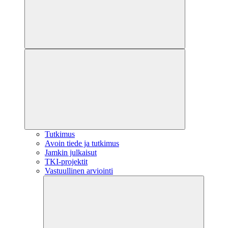
Tutkimus
Avoin tiede ja tutkimus
Jamkin julkaisut
TKI-projektit
Vastuullinen arviointi