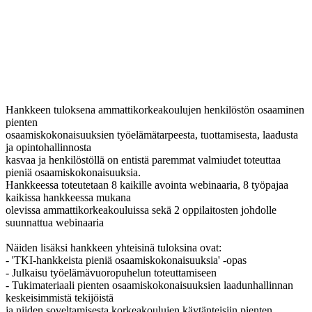
Hankkeen tuloksena ammattikorkeakoulujen henkilöstön osaaminen
pienten
osaamiskokonaisuuksien työelämätarpeesta, tuottamisesta, laadusta
ja opintohallinnosta
kasvaa ja henkilöstöllä on entistä paremmat valmiudet toteuttaa
pieniä osaamiskokonaisuuksia.
Hankkeessa toteutetaan 8 kaikille avointa webinaaria, 8 työpajaa
kaikissa hankkeessa mukana
olevissa ammattikorkeakouluissa sekä 2 oppilaitosten johdolle
suunnattua webinaaria
Näiden lisäksi hankkeen yhteisinä tuloksina ovat:
- 'TKI-hankkeista pieniä osaamiskokonaisuuksia' -opas
- Julkaisu työelämävuoropuhelun toteuttamiseen
- Tukimateriaali pienten osaamiskokonaisuuksien laadunhallinnan
keskeisimmistä tekijöistä
ja niiden soveltamisesta korkeakoulujen käytänteisiin pienten