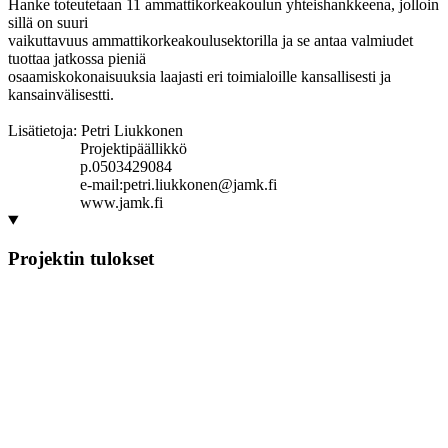
Hanke toteutetaan 11 ammattikorkeakoulun yhteishankkeena, jolloin
sillä on suuri
vaikuttavuus ammattikorkeakoulusektorilla ja se antaa valmiudet
tuottaa jatkossa pieniä
osaamiskokonaisuuksia laajasti eri toimialoille kansallisesti ja
kansainvälisestti.
Lisätietoja: Petri Liukkonen
Projektipäällikkö
p.0503429084
e-mail:petri.liukkonen@jamk.fi
www.jamk.fi
Projektin tulokset