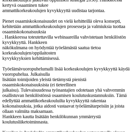
kertyvä osaaminen tukee
ammattikorkeakoulujen kyvykkyyttä uudistaa tarjontaa.
Pienet osaamiskokonaisuudet on vielä kehitteillä oleva konsepti,
kehitetään ammattikorkeakoulujen prosesseja ja valmiuksia tuottaa
osaamiskokonaisuuksia
. Hankkeessa toteutettavilla webinaareilla vahvistetaan henkilöstön
kyvykkyyttä. Hankkeen
näkökulmana on hyödyntää työelämästä saatua tietoa
korkeakoulujen/oppilaitosten
kyvykkyyksien kehittämisessä.
Työelämävuoropuhelumalli lisää korkeakoulujen kyvykkyyttä käydä
vuoropuhelua. Julkaisulla
lisätään toimijoiden yleistä tietämystä pienistä
osaamiskokonaisuuksista (ei tieteellinen
julkaisu). Tulevaisuudessa työnantajien odotetaan yhä vahvemmin
osallistuvan henkilöstönsä osaamisen koulutuskustannuksiin. Tämä
edellyttää ammattikorkeakouluilta kyvykkyyttä rakentaa
kokonaisuuksia, jotka aidosti vastaavat työelämätarpeisiin ja joista
ollaan valmiita maksamaan.
Hankkeen kautta lisätään henkilökunnan ymmärrystä
koulutusliiketoiminnasta.