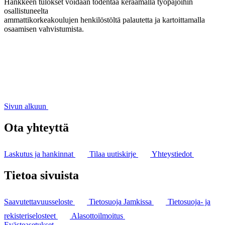
Hankkeen tulokset voidaan todentaa keräämällä työpajoihin
osallistuneelta
ammattikorkeakoulujen henkilöstöltä palautetta ja kartoittamalla
osaamisen vahvistumista.
Sivun alkuun
Ota yhteyttä
Laskutus ja hankinnat
Tilaa uutiskirje
Yhteystiedot
Tietoa sivuista
Saavutettavuusseloste
Tietosuoja Jamkissa
Tietosuoja- ja
rekisteriselosteet
Alasottoilmoitus
Evästeasetukset