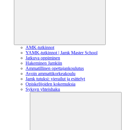
AMK-tutkinnot
YAMK-tutkinnot | Jamk Master School
Jatkuva oppiminen
Hakeminen Jamkiin
Ammatillinen opettajankoulutus
Avoin ammattikorkeakoulu
Jamk tutuksi: vierailut ja esittelyt
Opiskelijoiden kokemuksia
Syksyn yhteishaku