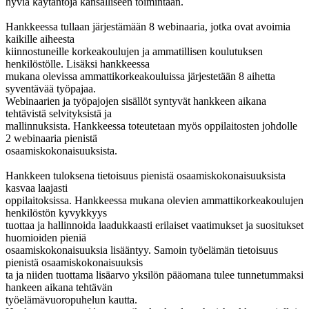
hyviä käytäntöjä kansalliseen toimintaan.
Hankkeessa tullaan järjestämään 8 webinaaria, jotka ovat avoimia
kaikille aiheesta
kiinnostuneille korkeakoulujen ja ammatillisen koulutuksen
henkilöstölle. Lisäksi hankkeessa
mukana olevissa ammattikorkeakouluissa järjestetään 8 aihetta
syventävää työpajaa.
Webinaarien ja työpajojen sisällöt syntyvät hankkeen aikana
tehtävistä selvityksistä ja
mallinnuksista. Hankkeessa toteutetaan myös oppilaitosten johdolle
2 webinaaria pienistä
osaamiskokonaisuuksista.
Hankkeen tuloksena tietoisuus pienistä osaamiskokonaisuuksista
kasvaa laajasti
oppilaitoksissa. Hankkeessa mukana olevien ammattikorkeakoulujen
henkilöstön kyvykkyys
tuottaa ja hallinnoida laadukkaasti erilaiset vaatimukset ja suositukset
huomioiden pieniä
osaamiskokonaisuuksia lisääntyy. Samoin työelämän tietoisuus
pienistä osaamiskokonaisuuksis
ta ja niiden tuottama lisäarvo yksilön pääomana tulee tunnetummaksi
hankeen aikana tehtävän
työelämävuoropuhelun kautta.