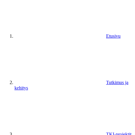
Etusivu
Tutkimus ja
kehitys
TKI-projektit