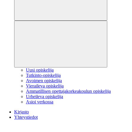
Uusi opiskelija
Tutkinto-opiskelija
Avoimen opiskelija
Vieraileva opiskelija
Ammatillisen opettajakorkeakoulun opiskelija
Urheileva opiskelija
Asioi verkossa
Kirjasto
Yhteystiedot