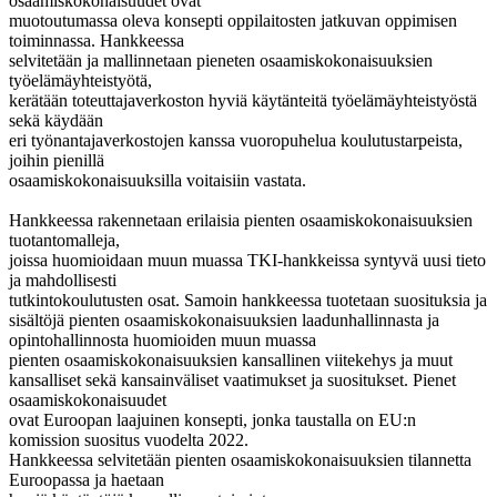
osaamiskokonaisuudet ovat
muotoutumassa oleva konsepti oppilaitosten jatkuvan oppimisen
toiminnassa. Hankkeessa
selvitetään ja mallinnetaan pieneten osaamiskokonaisuuksien
työelämäyhteistyötä,
kerätään toteuttajaverkoston hyviä käytänteitä työelämäyhteistyöstä
sekä käydään
eri työnantajaverkostojen kanssa vuoropuhelua koulutustarpeista,
joihin pienillä
osaamiskokonaisuuksilla voitaisiin vastata.
Hankkeessa rakennetaan erilaisia pienten
osaamiskokonaisuuksien
tuotantomalleja,
joissa huomioidaan muun muassa TKI-hankkeissa
syntyvä uusi tieto
ja mahdollisesti
tutkintokoulutusten osat. Samoin hankkeessa tuotetaan
suosituksia ja
sisältöjä pienten osaamiskokonaisuuksien laadunhallinnasta ja
opintohallinnosta
huomioiden muun muassa
pienten osaamiskokonaisuuksien kansallinen viitekehys ja muut
kansalliset sekä kansainväliset vaatimukset ja suositukset. Pienet
osaamiskokonaisuudet
ovat Euroopan laajuinen konsepti, jonka taustalla on EU:n
komission suositus vuodelta 2022.
Hankkeessa selvitetään pienten osaamiskokonaisuuksien tilannetta
Euroopassa ja haetaan