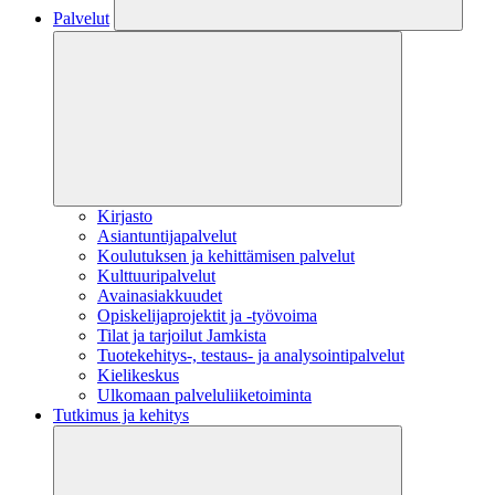
Palvelut
Kirjasto
Asiantuntijapalvelut
Koulutuksen ja kehittämisen palvelut
Kulttuuripalvelut
Avainasiakkuudet
Opiskelijaprojektit​ ja -työvoima
Tilat ja tarjoilut Jamkista
Tuotekehitys-, testaus- ja analysointipalvelut
Kielikeskus
Ulkomaan palveluliiketoiminta
Tutkimus ja kehitys