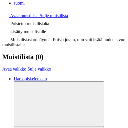
suomi
Avaa muistilista
Sulje muistilista
Poistettu muistilistalta
Lisätty muistilistalle
Muistilistasi on täynnä. Poista jotain, niin voit lisätä uuden sivun
muistilistalle.
Muistilista
(0)
Avaa valikko
Sulje valikko
Hae opiskelemaan