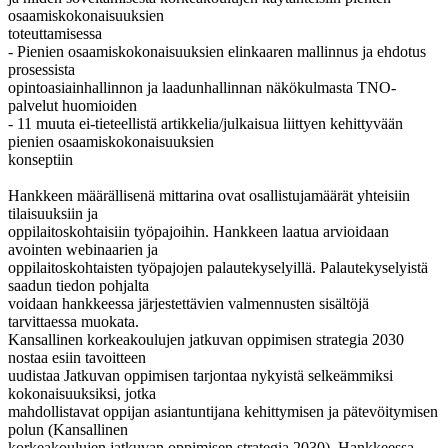
osaamiskokonaisuuksien
toteuttamisessa
- Pienien osaamiskokonaisuuksien elinkaaren mallinnus ja ehdotus
prosessista
opintoasiainhallinnon ja laadunhallinnan näkökulmasta TNO-
palvelut huomioiden
- 11 muuta ei-tieteellistä artikkelia/julkaisua liittyen kehittyvään
pienien osaamiskokonaisuuksien
konseptiin
Hankkeen määrällisenä mittarina ovat osallistujamäärät yhteisiin
tilaisuuksiin ja
oppilaitoskohtaisiin työpajoihin. Hankkeen laatua arvioidaan
avointen webinaarien ja
oppilaitoskohtaisten työpajojen palautekyselyillä. Palautekyselyistä
saadun tiedon pohjalta
voidaan hankkeessa järjestettävien valmennusten sisältöjä
tarvittaessa muokata.
Kansallinen korkeakoulujen jatkuvan oppimisen strategia 2030
nostaa esiin tavoitteen
uudistaa Jatkuvan oppimisen tarjontaa nykyistä selkeämmiksi
kokonaisuuksiksi, jotka
mahdollistavat oppijan asiantuntijana kehittymisen ja pätevöitymisen
polun (Kansallinen
korkeakoulujen jatkuvan oppimisen strategia 2030). Hankkeessa