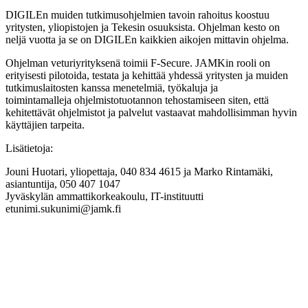
DIGILEn muiden tutkimusohjelmien tavoin rahoitus koostuu
yritysten, yliopistojen ja Tekesin osuuksista. Ohjelman kesto on
neljä vuotta ja se on DIGILEn kaikkien aikojen mittavin ohjelma.
Ohjelman veturiyrityksenä toimii F-Secure. JAMKin rooli on
erityisesti pilotoida, testata ja kehittää yhdessä yritysten ja muiden
tutkimuslaitosten kanssa menetelmiä, työkaluja ja
toimintamalleja ohjelmistotuotannon tehostamiseen siten, että
kehitettävät ohjelmistot ja palvelut vastaavat mahdollisimman hyvin
käyttäjien tarpeita.
Lisätietoja:
Jouni Huotari, yliopettaja, 040 834 4615 ja Marko Rintamäki,
asiantuntija, 050 407 1047
Jyväskylän ammattikorkeakoulu, IT-instituutti
etunimi.sukunimi@jamk.fi