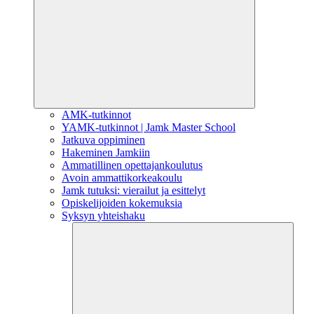
AMK-tutkinnot
YAMK-tutkinnot | Jamk Master School
Jatkuva oppiminen
Hakeminen Jamkiin
Ammatillinen opettajankoulutus
Avoin ammattikorkeakoulu
Jamk tutuksi: vierailut ja esittelyt
Opiskelijoiden kokemuksia
Syksyn yhteishaku