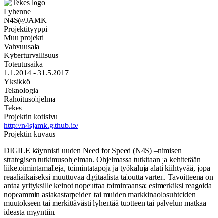
Lyhenne
N4S@JAMK
Projektityyppi
Muu projekti
Vahvuusala
Kyberturvallisuus
Toteutusaika
1.1.2014 - 31.5.2017
Yksikkö
Teknologia
Rahoitusohjelma
Tekes
Projektin kotisivu
http://n4sjamk.github.io/
Projektin kuvaus
DIGILE käynnisti uuden Need for Speed (N4S) –nimisen
strategisen tutkimusohjelman. Ohjelmassa tutkitaan ja kehitetään
liiketoimintamalleja, toimintatapoja ja työkaluja alati kiihtyvää, jopa
reaaliaikaiseksi muuttuvaa digitaalista taloutta varten. Tavoitteena on
antaa yrityksille keinot nopeuttaa toimintaansa: esimerkiksi reagoida
nopeammin asiakastarpeiden tai muiden markkinaolosuhteiden
muutokseen tai merkittävästi lyhentää tuotteen tai palvelun matkaa
ideasta myyntiin.