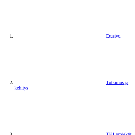
Etusivu
Tutkimus ja
kehitys
TKI-projektit