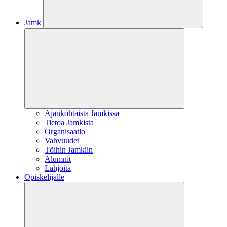
Jamk
Ajankohtaista Jamkissa
Tietoa Jamkista
Organisaatio
Vahvuudet
Töihin Jamkiin
Alumnit
Lahjoita
Opiskelijalle