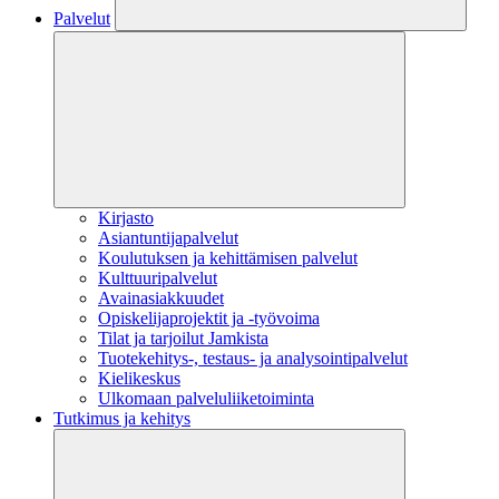
Palvelut
Kirjasto
Asiantuntijapalvelut
Koulutuksen ja kehittämisen palvelut
Kulttuuripalvelut
Avainasiakkuudet
Opiskelijaprojektit​ ja -työvoima
Tilat ja tarjoilut Jamkista
Tuotekehitys-, testaus- ja analysointipalvelut
Kielikeskus
Ulkomaan palveluliiketoiminta
Tutkimus ja kehitys