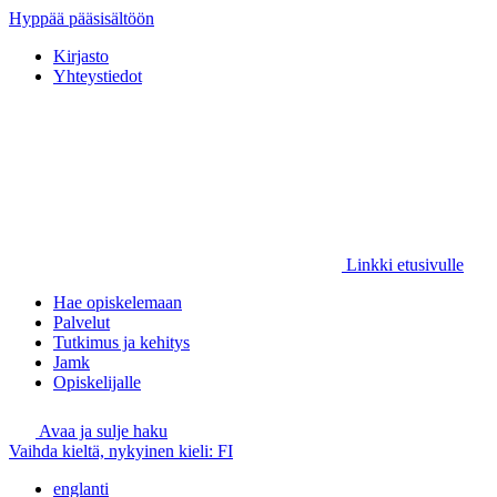
Hyppää pääsisältöön
Kirjasto
Yhteystiedot
Linkki etusivulle
Hae opiskelemaan
Palvelut
Tutkimus ja kehitys
Jamk
Opiskelijalle
Avaa ja sulje haku
Vaihda kieltä, nykyinen kieli:
FI
englanti