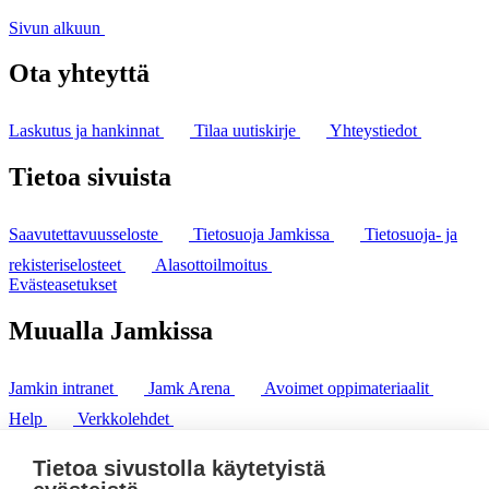
Sivun alkuun
Ota yhteyttä
Laskutus ja hankinnat
Tilaa uutiskirje
Yhteystiedot
Tietoa sivuista
Saavutettavuusseloste
Tietosuoja Jamkissa
Tietosuoja- ja
rekisteriselosteet
Alasottoilmoitus
Evästeasetukset
Muualla Jamkissa
Jamkin intranet
Jamk Arena
Avoimet oppimateriaalit
Help
Verkkolehdet
Pl 207 | 40101 Jyväskylä
puh. +358 20 743 8100
Tietoa sivustolla käytetyistä
fax. +358 14 449 9694