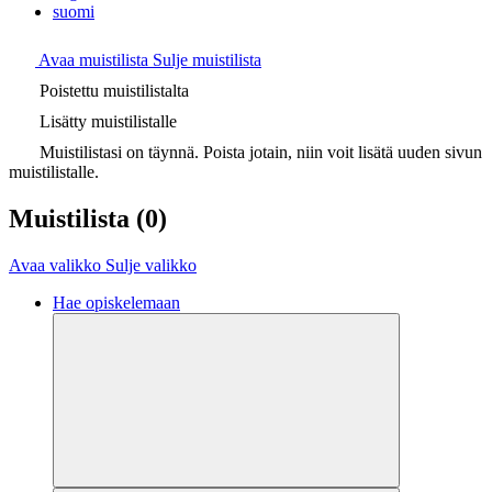
suomi
Avaa muistilista
Sulje muistilista
Poistettu muistilistalta
Lisätty muistilistalle
Muistilistasi on täynnä. Poista jotain, niin voit lisätä uuden sivun
muistilistalle.
Muistilista
(0)
Avaa valikko
Sulje valikko
Hae opiskelemaan