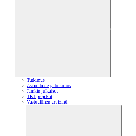
Tutkimus
Avoin tiede ja tutkimus
Jamkin julkaisut
TKI-projektit
Vastuullinen arviointi