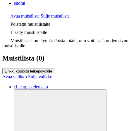
suomi
Avaa muistilista
Sulje muistilista
Poistettu muistilistalta
Lisätty muistilistalle
Muistilistasi on täynnä. Poista jotain, niin voit lisätä uuden sivun
muistilistalle.
Muistilista
(0)
Linkki kopioitu leikepöydälle
Avaa valikko
Sulje valikko
Hae opiskelemaan