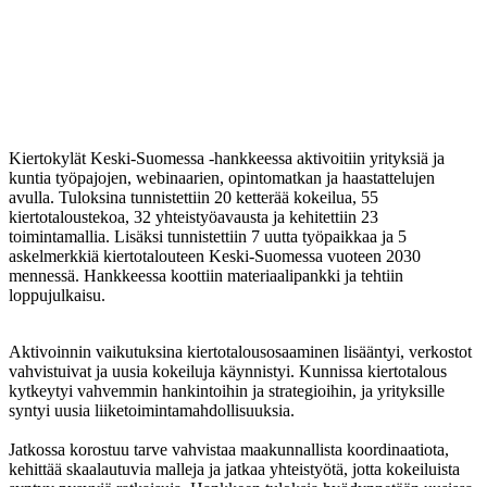
Kiertokylät Keski-Suomessa -hankkeessa aktivoitiin yrityksiä ja
kuntia työpajojen, webinaarien, opintomatkan ja haastattelujen
avulla. Tuloksina tunnistettiin 20 ketterää kokeilua, 55
kiertotaloustekoa, 32 yhteistyöavausta ja kehitettiin 23
toimintamallia. Lisäksi tunnistettiin 7 uutta työpaikkaa ja 5
askelmerkkiä kiertotalouteen Keski-Suomessa vuoteen 2030
mennessä. Hankkeessa koottiin materiaalipankki ja tehtiin
loppujulkaisu.
Aktivoinnin vaikutuksina kiertotalousosaaminen lisääntyi, verkostot
vahvistuivat ja uusia kokeiluja käynnistyi. Kunnissa kiertotalous
kytkeytyi vahvemmin hankintoihin ja strategioihin, ja yrityksille
syntyi uusia liiketoimintamahdollisuuksia.
Jatkossa korostuu tarve vahvistaa maakunnallista koordinaatiota,
kehittää skaalautuvia malleja ja jatkaa yhteistyötä, jotta kokeiluista