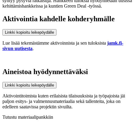
syntyy pysyviä ratkaisuja. Hankkeen tuloksia hyödynnetään uusissa
kehittämishankkeissa ja kuntien Green Deal -työssä.
Aktivointia kahdelle kohderyhmälle
Linkki kopioitu leikepöydälle
Lue lisää tekemästämme aktivoinnista ja sen tuloksista
jamk.fi-
sivun uutisesta
.
Aineistoa hyödynnettäväksi
Linkki kopioitu leikepöydälle
Aktivointitoimista kuten erilaisista tilaisuuksista ja työpajoista jäi
paljon esitys- ja valmennusmateriaalia sekä tallenteita, joka on
edelleen saatavissa projektin sivuilta.
Tutustu materiaalipankkiin