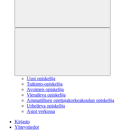
Uusi opiskelija
Tutkinto-opiskelija
Avoimen opiskelija
Vieraileva opiskelija
Ammatillisen opettajakorkeakoulun opiskelija
Urheileva opiskelija
Asioi verkossa
Kirjasto
Yhteystiedot