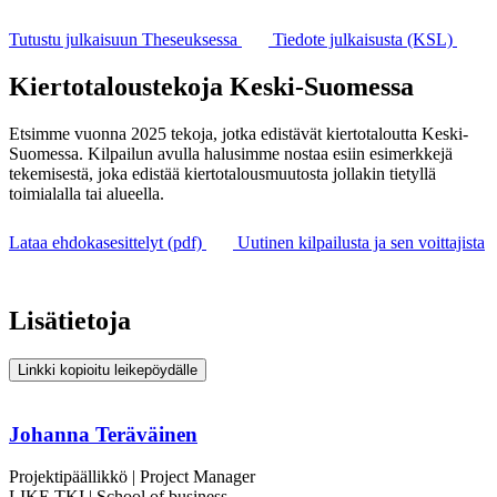
Tutustu julkaisuun Theseuksessa
Tiedote julkaisusta (KSL)
Kiertotaloustekoja Keski-Suomessa
Etsimme vuonna 2025 tekoja, jotka edistävät kiertotaloutta Keski-
Suomessa. Kilpailun avulla halusimme nostaa esiin esimerkkejä
tekemisestä, joka edistää kiertotalousmuutosta jollakin tietyllä
toimialalla tai alueella.
Lataa ehdokasesittelyt (pdf)
Uutinen kilpailusta ja sen voittajista
Lisätietoja
Linkki kopioitu leikepöydälle
Johanna Teräväinen
Projektipäällikkö | Project Manager
LIKE TKI | School of business