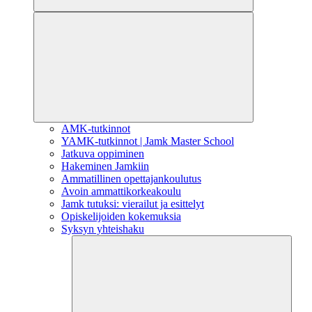
AMK-tutkinnot
YAMK-tutkinnot | Jamk Master School
Jatkuva oppiminen
Hakeminen Jamkiin
Ammatillinen opettajankoulutus
Avoin ammattikorkeakoulu
Jamk tutuksi: vierailut ja esittelyt
Opiskelijoiden kokemuksia
Syksyn yhteishaku