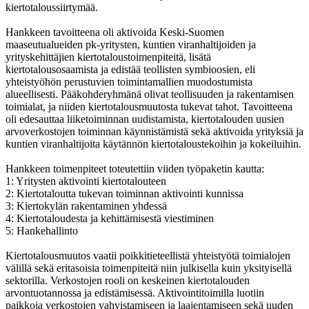
kiertotaloussiirtymää.
Hankkeen tavoitteena oli aktivoida Keski-Suomen
maaseutualueiden pk-yritysten, kuntien viranhaltijoiden ja
yrityskehittäjien kiertotaloustoimenpiteitä, lisätä
kiertotalousosaamista ja edistää teollisten symbioosien, eli
yhteistyöhön perustuvien toimintamallien muodostumista
alueellisesti. Pääkohderyhmänä olivat teollisuuden ja rakentamisen
toimialat, ja niiden kiertotalousmuutosta tukevat tahot. Tavoitteena
oli edesauttaa liiketoiminnan uudistamista, kiertotalouden uusien
arvoverkostojen toiminnan käynnistämistä sekä aktivoida yrityksiä ja
kuntien viranhaltijoita käytännön kiertotaloustekoihin ja kokeiluihin.
Hankkeen toimenpiteet toteutettiin viiden työpaketin kautta:
1: Yritysten aktivointi kiertotalouteen
2: Kiertotaloutta tukevan toiminnan aktivointi kunnissa
3: Kiertokylän rakentaminen yhdessä
4: Kiertotaloudesta ja kehittämisestä viestiminen
5: Hankehallinto
Kiertotalousmuutos vaatii poikkitieteellistä yhteistyötä toimialojen
välillä sekä eritasoisia toimenpiteitä niin julkisella kuin yksityisellä
sektorilla. Verkostojen rooli on keskeinen kiertotalouden
arvontuotannossa ja edistämisessä. Aktivointitoimilla luotiin
paikkoja verkostojen vahvistamiseen ja laajentamiseen sekä uuden