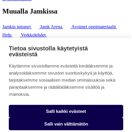
Muualla Jamkissa
Jamkin intranet
Jamk Arena
Avoimet oppimateriaalit
Help
Verkkolehdet
Pl 207 | 40101 Jyväskylä
puh. +358 20 743 8100
Tietoa sivustolla käytetyistä
fax. +358 14 449 9694
evästeistä
Käytämme sivustollamme evästeitä kerätäksemme ja
analysoidaksemme sivuston suorituskykyä ja käyttöä,
tarjotaksemme sosiaalisen median ominaisuuksia sekä
parantaaksemme ja räätälöidäksemme sisältöä ja
mainoksia.
Salli kaikki evästeet
Salli vain välttämätön