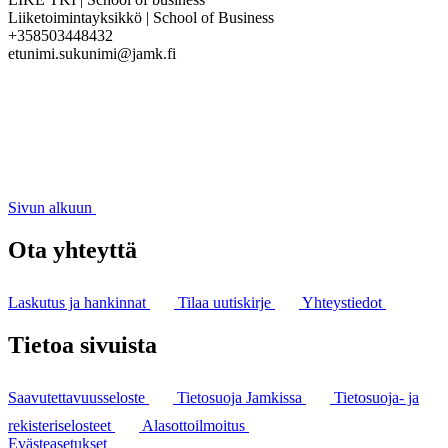
Liiketoimintayksikkö | School of Business
+358503448432
etunimi.sukunimi@jamk.fi
Sivun alkuun
Ota yhteyttä
Laskutus ja hankinnat
Tilaa uutiskirje
Yhteystiedot
Tietoa sivuista
Saavutettavuusseloste
Tietosuoja Jamkissa
Tietosuoja- ja
rekisteriselosteet
Alasottoilmoitus
Evästeasetukset