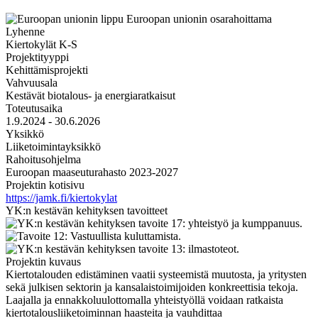
Lyhenne
Kiertokylät K-S
Projektityyppi
Kehittämisprojekti
Vahvuusala
Kestävät biotalous- ja energiaratkaisut
Toteutusaika
1.9.2024 - 30.6.2026
Yksikkö
Liiketoimintayksikkö
Rahoitusohjelma
Euroopan maaseuturahasto 2023-2027
Projektin kotisivu
https://jamk.fi/kiertokylat
YK:n kestävän kehityksen tavoitteet
Projektin kuvaus
Kiertotalouden edistäminen vaatii systeemistä muutosta, ja yritysten
sekä julkisen sektorin ja kansalaistoimijoiden konkreettisia tekoja.
Laajalla ja ennakkoluulottomalla yhteistyöllä voidaan ratkaista
kiertotalousliiketoiminnan haasteita ja vauhdittaa