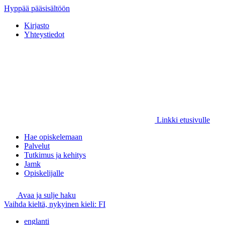
Hyppää pääsisältöön
Kirjasto
Yhteystiedot
Linkki etusivulle
Hae opiskelemaan
Palvelut
Tutkimus ja kehitys
Jamk
Opiskelijalle
Avaa ja sulje haku
Vaihda kieltä, nykyinen kieli:
FI
englanti