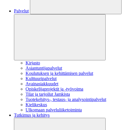
Palvelut
Kirjasto
Asiantuntijapalvelut
Koulutuksen ja kehittämisen palvelut
Kulttuuripalvelut
Avainasiakkuudet
Opiskelijaprojektit​ ja -työvoima
Tilat ja tarjoilut Jamkista
Tuotekehitys-, testaus- ja analysointipalvelut
Kielikeskus
Ulkomaan palveluliiketoiminta
Tutkimus ja kehitys