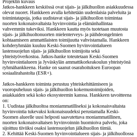
Projektin kuvaus
Jatkos-hankkeen keskiössä ovat sijais- ja jälkihuollon asiakkuudessa
olevat nuoret. Hankkeen avulla kehitetään uudenlaisia palveluita ja
toimintatapoja, jotka uudistavat sijais- ja jälkihuollon toimintaa
nuorten kokonaisvaltaista hyvinvointia ja elämänhallintaa
vahvemmin tukeviksi. Hankkeen kautta myös tuotetaan muutosta
sijais- ja jälkihuoltonuorten mielenterveys- ja päihdeongelmien
kohtaamiseen ammattilaisten toimijuutta vahvistamalla.
Hankkeen
kohderyhmään kuuluu Keski-Suomen hyvinvointialueen
lastensuojelun sijais- ja jälkihuollon toimijoita sekä
yhteistyöverkostoa. Jatkos-hanke toteutetaan Keski-Suomen
hyvinvointialueen ja Jyväskylän ammattikorkeakoulun yhteistyönä
ryhmähankkeena. Hanke on saanut osarahoituksen Euroopan
sosiaalirahastolta (ESR+).
Jatkos-hankkeen toiminta perustuu yhteiskehittämiseen ja
vuoropuheluun sijais- ja jälkihuollon kokemustoimijoiden,
asiakkaiden sekä koko ekosysteemin kanssa. Hankkeen tavoitteena
on:
1. Uudistaa jälkihuoltoa moniammatilliseksi ja kokonaisvaltaista
hyvinvointia tukevaksi kokonaisuudeksi perustamalla Keski-
Suomen alueelle uusi helposti saavutettava moniammatillinen,
nuorten kokonaisvaltaisen hyvinvoinnin huomioiva palvelu, joka
sijoittuu tiiviiksi osaksi lastensuojelun jälkihuollon tiimiä.
2. Kehittää Keski-Suomen hyvinvointialueen sijais- ja jälkihuollossa