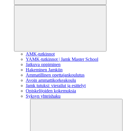
AMK-tutkinnot
YAMK-tutkinnot | Jamk Master School
Jatkuva oppiminen
Hakeminen Jamkiin
Ammatillinen opettajankoulutus
Avoin ammattikorkeakoulu
Jamk tutuksi: vierailut ja esittelyt
Opiskelijoiden kokemuksia
Syksyn yhteishaku