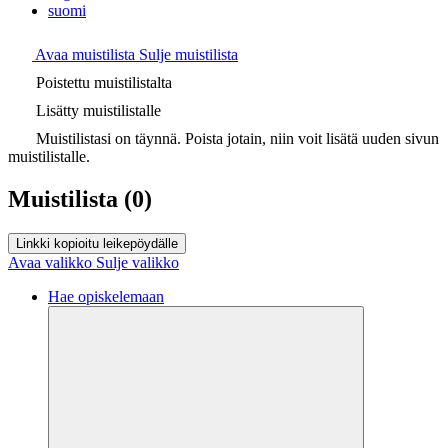
suomi
Avaa muistilista
Sulje muistilista
Poistettu muistilistalta
Lisätty muistilistalle
Muistilistasi on täynnä. Poista jotain, niin voit lisätä uuden sivun
muistilistalle.
Muistilista
(0)
Linkki kopioitu leikepöydälle
Avaa valikko
Sulje valikko
Hae opiskelemaan