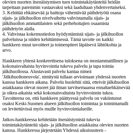
olevien nuorten itsenäistymisen tuen toimintakäytänteitä heidän
tarpeitaan paremmin vastaavaksi sekä laadultaan yhdenvertaiseksi.
3. Kehittää ehkäisevää ja haittoja vähentävää päihdetyötä osana
sijais- ja jälkihuollon nivelvaihetta vahvistamalla sijais- ja
jälkihuollon ammattilaisten sekä perhehoitajien osaamista
päihdetyön alalla.
4. Vahvistaa kokemustiedon hyödyntämistä sijais- ja jälkihuollon
palveluissa ja niiden kehittämisessä. Tämä tavoite on kaikki
hankkeen muut tavoitteet ja toimenpiteet läpäisevä lähtökohta ja
arvo.
Hankkeen yhtenä konkreettisena tuloksena on moniammatillinen ja
kokonaisvaltaista hyvinvointia tukeva palvelu ja tapa toimia
jälkihuollossa. Alustavasti palvelu kantaa nimeä
'Jälkihuoltoneuvola', nimitystä tullaan arvioimaan yhdessä nuorten
kanssa hankkeen aikana. Palvelu huolehtii siitä, etteivät jälkihuollon
asiakkaana olevat nuoret jää ilman tarvitsemaansa ennaltaehkäisevää
ja oikea-aikaista sekä kokonaisvaltaista hyvinvoinnin tukea.
Tavoitteena on, että hankkeen päättyessä palvelu on vakiintunut
osaksi Keski-Suomen alueen jälkihuollon toimintaa ja toimintamalli
on levitettävissä myös muille hyvinvointialueille.
Jatkos-hankkeessa kehitetään itsenäistymistä tukevia
toimintakäytänteitä sijais- ja jälkihuollon asiakkaina olevien nuorten
kanssa. Hankkeessa järjestetään Yhdessä aikuisuuteen -