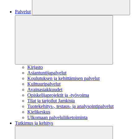
Palvelut
Kirjasto
Asiantuntijapalvelut
Koulutuksen ja kehittämisen palvelut
Kulttuuripalvelut
Avainasiakkuudet
Opiskelijaprojektit​ ja -työvoima
Tilat ja tarjoilut Jamkista
Tuotekehitys-, testaus- ja analysointipalvelut
Kielikeskus
Ulkomaan palveluliiketoiminta
Tutkimus ja kehitys