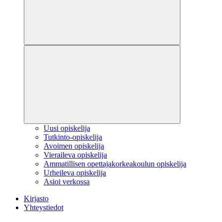
Uusi opiskelija
Tutkinto-opiskelija
Avoimen opiskelija
Vieraileva opiskelija
Ammatillisen opettajakorkeakoulun opiskelija
Urheileva opiskelija
Asioi verkossa
Kirjasto
Yhteystiedot