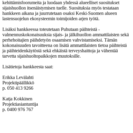
kehittämisfoorumeita ja luodaan yhdessä alueelliset suositukset
sijaishuollon itsenäistymisen tuelle. Suosituksia myös testataan
hankkeen aikana ja juurrutetaan osaksi Keski-Suomen alueen
lastensuojelun ekosysteemin toimijoiden arjen työtä.
Lisäksi hankkeessa toteutetaan Puhutaan päihteistä -
valmennuskokonaisuuksia sijais- ja jälkihuollon ammattilaisten sekä
perhehoitajien päihdetyön osaamisen vahvistamiseksi. Tämän
kokonaisuuden tavoitteena on lisätä ammattilaisten tietoa päihteistä
ja päihteidenkäytöstä sekä ehkäistä terveyshaittoja ja vähentää
tarvetta sijaishuoltopaikkojen muutoksille.
Lisätietoja hankkeesta saat:
Erikka Levälahti
Projektipäällikkö
p. 050 413 9266
Katja Kokkinen
Projektiasiantuntija
p. 0400 976 767