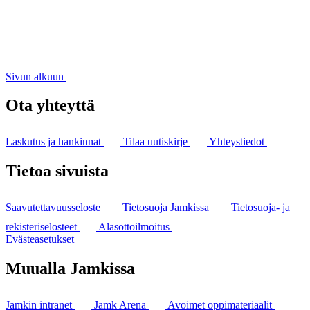
Sivun alkuun
Ota yhteyttä
Laskutus ja hankinnat
Tilaa uutiskirje
Yhteystiedot
Tietoa sivuista
Saavutettavuusseloste
Tietosuoja Jamkissa
Tietosuoja- ja
rekisteriselosteet
Alasottoilmoitus
Evästeasetukset
Muualla Jamkissa
Jamkin intranet
Jamk Arena
Avoimet oppimateriaalit