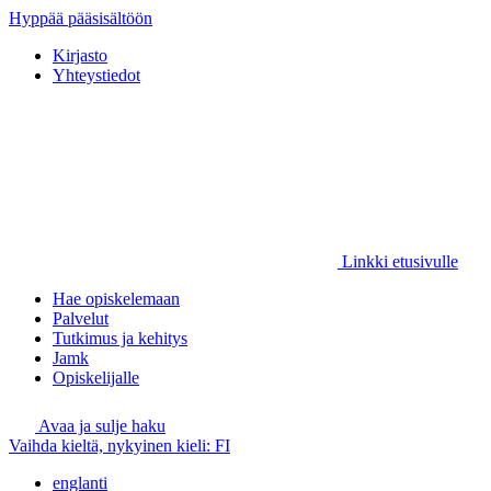
Hyppää pääsisältöön
Kirjasto
Yhteystiedot
Linkki etusivulle
Hae opiskelemaan
Palvelut
Tutkimus ja kehitys
Jamk
Opiskelijalle
Avaa ja sulje haku
Vaihda kieltä, nykyinen kieli:
FI
englanti