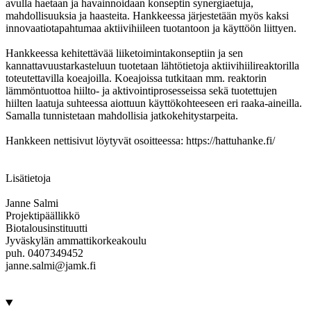
avulla haetaan ja havainnoidaan konseptin synergiaetuja,
mahdollisuuksia ja haasteita. Hankkeessa järjestetään myös kaksi
innovaatiotapahtumaa aktiivihiileen tuotantoon ja käyttöön liittyen.
Hankkeessa kehitettävää liiketoimintakonseptiin ja sen
kannattavuustarkasteluun tuotetaan lähtötietoja aktiivihiilireaktorilla
toteutettavilla koeajoilla. Koeajoissa tutkitaan mm. reaktorin
lämmöntuottoa hiilto- ja aktivointiprosesseissa sekä tuotettujen
hiilten laatuja suhteessa aiottuun käyttökohteeseen eri raaka-aineilla.
Samalla tunnistetaan mahdollisia jatkokehitystarpeita.
Hankkeen nettisivut löytyvät osoitteessa: https://hattuhanke.fi/
Lisätietoja
Janne Salmi
Projektipäällikkö
Biotalousinstituutti
Jyväskylän ammattikorkeakoulu
puh. 0407349452
janne.salmi@jamk.fi