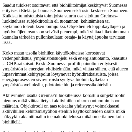
Saadut tulokset osoittavat, että biohiilitoimijat keskittyvät Suomessa
erityisesti Etelä- ja Lounais-Suomeen sekä osin keskiseen Suomeen.
Kaikista tunnistetuista toimijoista suurin osa sijoittuu Greimas-
luokittelussa subjektirooliin eli tuotannon, kehittämisen tai
käytännön toteutuksen toimijoiksi. Objektien eli loppukäyttäjien ja
hyödyntäjien osuus on selvästi pienempi, mikä viittaa liiketoiminnan
kannalta tärkeään pullonkaulaan: ostaja- ja käyttäjäpuolta tarvitaan
lisää.
Koko maan tasolla biohiilen käyttökohteissa korostuvat
vedenpuhdistus, ympäristönsuojelu sekä energiantuotanto, kaasutus
ja CHP-ratkaisut. Keski-Suomessa profiili painottuu erityisesti
ympäristön ja energian yhdistelmään, mikä viittaa siihen, että alueen
lupaavimmat kehityspolut löytynevät hybridiratkaisuista, joissa
energiaprosessien sivuvirroista syntyvä biohiili kytketään
ympäristösovelluksiin, pilotointeihin ja referenssikohteisiin.
Aktiivihiilen osalta Greimas'n luokittelussa korostuu subjektiroolin
pienuus mikä viittaa tietysti aktiivihiilen ulkomaantuonnin isoon
määrään. Objektirooli on taas toisaalta yhdistynyt voimakkaasti
aktiivihiilen kehittämistyöhön etenkin käyttökohteiden osalta mikä
näkyykin aktanttimallin teemaluokittelussa mikä on erilainen kuin
biohiilellä.