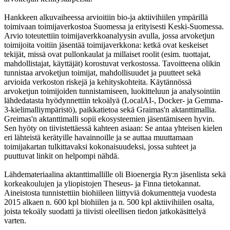
Hankkeen alkuvaiheessa arvioitiin bio-ja aktiivihiilen ympärillä
toimivaan toimijaverkostoa Suomessa ja erityisesti Keski-Suomessa.
Arvio toteutettiin toimijaverkkoanalyysin avulla, jossa arvoketjun
toimijoita voitiin jäsentää toimijaverkkona: ketkä ovat keskeiset
tekijät, missä ovat pullonkaulat ja millaiset roolit (esim. tuottajat,
mahdollistajat, käyttäjät) korostuvat verkostossa. Tavoitteena olikin
tunnistaa arvoketjun toimijat, mahdollisuudet ja puutteet sekä
arvioida verkoston riskejä ja kehityskohteita. Käytännössä
arvoketjun toimijoiden tunnistamiseen, luokitteluun ja analysointiin
lähdedatasta hyödynnettiin tekoälyä (LocalAI-, Docker- ja Gemma-
3-kielimalliympäristö), paikkatietoa sekä Graimas'n aktanttimallia.
Greimas'n aktanttimalli sopii ekosysteemien jäsentämiseen hyvin.
Sen hyöty on tiivistettäessä kahteen asiaan: Se antaa yhteisen kielen
eri lähteistä kerätyille havainnoille ja se auttaa muuttamaan
toimijakartan tulkittavaksi kokonaisuudeksi, jossa suhteet ja
puuttuvat linkit on helpompi nähdä.
Lähdemateriaalina aktanttimallille oli Bioenergia Ry:n jäsenlista sekä
korkeakoulujen ja yliopistojen Theseus- ja Finna tietokannat.
Aineistosta tunnistettiin biohiileen liittyviä dokumentteja vuodesta
2015 alkaen n. 600 kpl biohiilen ja n. 500 kpl aktiivihiilen osalta,
joista tekoäly suodatti ja tiivisti oleellisen tiedon jatkokäsittelyä
varten.