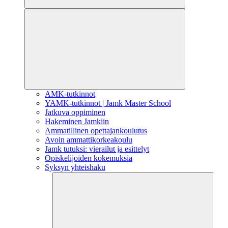
AMK-tutkinnot
YAMK-tutkinnot | Jamk Master School
Jatkuva oppiminen
Hakeminen Jamkiin
Ammatillinen opettajankoulutus
Avoin ammattikorkeakoulu
Jamk tutuksi: vierailut ja esittelyt
Opiskelijoiden kokemuksia
Syksyn yhteishaku