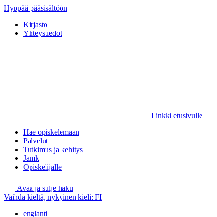
Hyppää pääsisältöön
Kirjasto
Yhteystiedot
Linkki etusivulle
Hae opiskelemaan
Palvelut
Tutkimus ja kehitys
Jamk
Opiskelijalle
Avaa ja sulje haku
Vaihda kieltä, nykyinen kieli:
FI
englanti