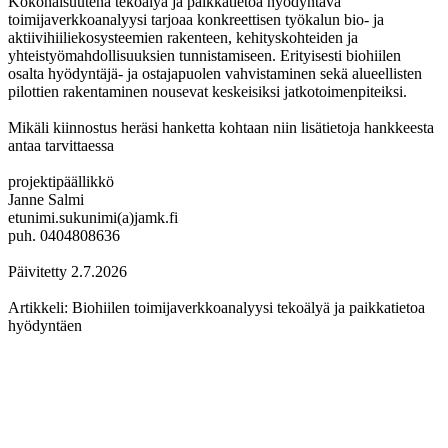
Kokonaisuutena tekoälyä ja paikkatietoa hyödyntävä
toimijaverkkoanalyysi tarjoaa konkreettisen työkalun bio- ja
aktiivihiiliekosysteemien rakenteen, kehityskohteiden ja
yhteistyömahdollisuuksien tunnistamiseen. Erityisesti biohiilen
osalta hyödyntäjä- ja ostajapuolen vahvistaminen sekä alueellisten
pilottien rakentaminen nousevat keskeisiksi jatkotoimenpiteiksi.
Mikäli kiinnostus heräsi hanketta kohtaan niin lisätietoja hankkeesta
antaa tarvittaessa
projektipäällikkö
Janne Salmi
etunimi.sukunimi(a)jamk.fi
puh. 0404808636
Päivitetty 2.7.2026
Artikkeli: Biohiilen toimijaverkkoanalyysi tekoälyä ja paikkatietoa
hyödyntäen