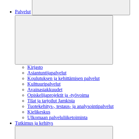
Palvelut
Kirjasto
Asiantuntijapalvelut
Koulutuksen ja kehittämisen palvelut
Kulttuuripalvelut
Avainasiakkuudet
Opiskelijaprojektit​ ja -työvoima
Tilat ja tarjoilut Jamkista
Tuotekehitys-, testaus- ja analysointipalvelut
Kielikeskus
Ulkomaan palveluliiketoiminta
Tutkimus ja kehitys