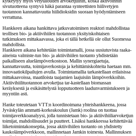
kytkeytyy myös vetytalouden arvoketjuihin, koska aktivoinnin
sivutuotteena syntyvä häkä parantaa synteettisten hiilivetyjen
tuotannon kannattavuutta hiilidioksidin suoraan hyödyntämiseen
verrattuna.
Hankkeen aikana hankittava jatkuvatoiminen reaktori mahdollistaa
teollisen bio- ja aktiivihiilen tuotannon yksityiskohtaisen
tutkimuksen mittakaavassa, joka ei tällä hetkellä ole ollut Suomessa
mahdollista.
Hankkeen aikana kehitetään toimintamalli, jossa uusiutuvista raaka-
aineista valmiste-tun bio- ja aktiivihiilen tuotanto yhdistetään
paikalliseen aluelämpöverkostoon. Mallin synergiaetuja,
kannattavuutta, toimijaverkostoja ja kehittämiskohteita haetaan mm.
innovaatiokilpailujen avulla. Toimintamallia tarkastellaan erilaisissa
mittakaavoissa, maatiloista taajamien laajuisiin lämpöverkkoihin.
Aktiivihiilituotannon arvoketjua tar-kastellaan biomassan
keräyksestä ja esikäsittelystä lopputuotteen laadunvarmistukseen ja
myyntiin asti.
Hanke toteutetaan VTT:n koordinoimana yhteishankkeena, jossa
Jyväskylän ammatti-korkeakoulun (Jamk) roolina on tuottaa
toimijaverkkoanalyysi, jolla tunnistetaan bio- ja aktiivihiiliarvoketjun
toimijat, mahdollisuudet ja puutteet. Lisäksi hankkeessa kehitettävää
liiketoimintakonseptia, jossa aktiivihiilen tuotanto on yhdistetty
kaukolämpöverkkoon, mallinnetaan Jamkin toimesta. Mallinnuksen