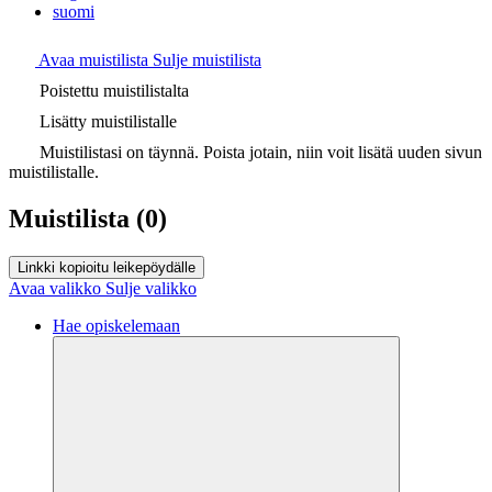
suomi
Avaa muistilista
Sulje muistilista
Poistettu muistilistalta
Lisätty muistilistalle
Muistilistasi on täynnä. Poista jotain, niin voit lisätä uuden sivun
muistilistalle.
Muistilista
(0)
Linkki kopioitu leikepöydälle
Avaa valikko
Sulje valikko
Hae opiskelemaan