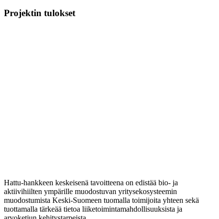
Projektin tulokset
Hattu-hankkeen keskeisenä tavoitteena on edistää bio- ja
aktiivihiilten ympärille muodostuvan yritysekosysteemin
muodostumista Keski-Suomeen tuomalla toimijoita yhteen sekä
tuottamalla tärkeää tietoa liiketoimintamahdollisuuksista ja
arvoketjun kehitystarpeista.