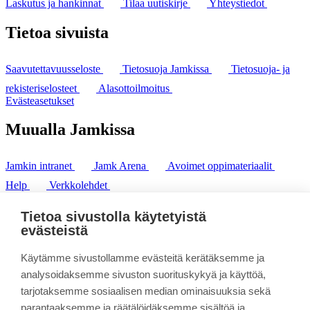
Laskutus ja hankinnat
Tilaa uutiskirje
Yhteystiedot
Tietoa sivuista
Saavutettavuusseloste
Tietosuoja Jamkissa
Tietosuoja- ja
rekisteriselosteet
Alasottoilmoitus
Evästeasetukset
Muualla Jamkissa
Jamkin intranet
Jamk Arena
Avoimet oppimateriaalit
Help
Verkkolehdet
Pl 207 | 40101 Jyväskylä
puh. +358 20 743 8100
Tietoa sivustolla käytetyistä
fax. +358 14 449 9694
evästeistä
Käytämme sivustollamme evästeitä kerätäksemme ja
analysoidaksemme sivuston suorituskykyä ja käyttöä,
tarjotaksemme sosiaalisen median ominaisuuksia sekä
parantaaksemme ja räätälöidäksemme sisältöä ja