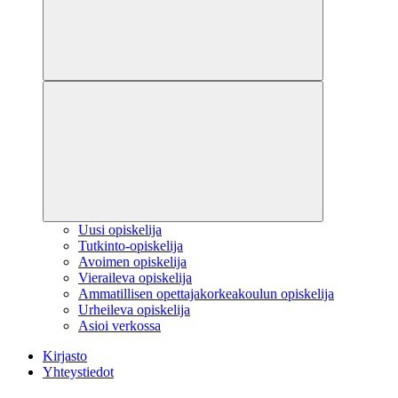
Uusi opiskelija
Tutkinto-opiskelija
Avoimen opiskelija
Vieraileva opiskelija
Ammatillisen opettajakorkeakoulun opiskelija
Urheileva opiskelija
Asioi verkossa
Kirjasto
Yhteystiedot