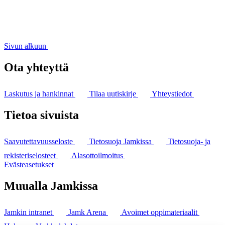
Sivun alkuun
Ota yhteyttä
Laskutus ja hankinnat
Tilaa uutiskirje
Yhteystiedot
Tietoa sivuista
Saavutettavuusseloste
Tietosuoja Jamkissa
Tietosuoja- ja
rekisteriselosteet
Alasottoilmoitus
Evästeasetukset
Muualla Jamkissa
Jamkin intranet
Jamk Arena
Avoimet oppimateriaalit