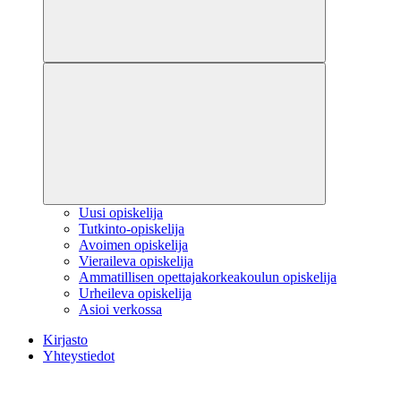
Uusi opiskelija
Tutkinto-opiskelija
Avoimen opiskelija
Vieraileva opiskelija
Ammatillisen opettajakorkeakoulun opiskelija
Urheileva opiskelija
Asioi verkossa
Kirjasto
Yhteystiedot