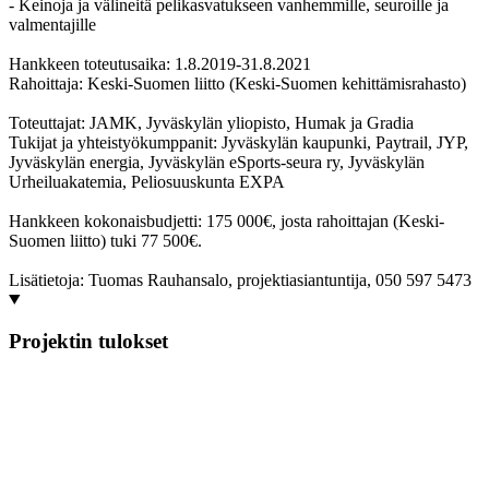
- Keinoja ja välineitä pelikasvatukseen vanhemmille, seuroille ja
valmentajille
Hankkeen toteutusaika: 1.8.2019-31.8.2021
Rahoittaja: Keski-Suomen liitto (Keski-Suomen kehittämisrahasto)
Toteuttajat: JAMK, Jyväskylän yliopisto, Humak ja Gradia
Tukijat ja yhteistyökumppanit: Jyväskylän kaupunki, Paytrail, JYP,
Jyväskylän energia, Jyväskylän eSports-seura ry, Jyväskylän
Urheiluakatemia, Peliosuuskunta EXPA
Hankkeen kokonaisbudjetti: 175 000€, josta rahoittajan (Keski-
Suomen liitto) tuki 77 500€.
Lisätietoja: Tuomas Rauhansalo, projektiasiantuntija, 050 597 5473
Projektin tulokset