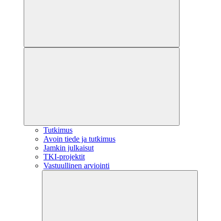
Tutkimus
Avoin tiede ja tutkimus
Jamkin julkaisut
TKI-projektit
Vastuullinen arviointi