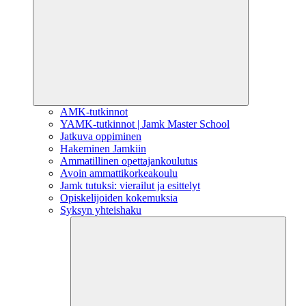
AMK-tutkinnot
YAMK-tutkinnot | Jamk Master School
Jatkuva oppiminen
Hakeminen Jamkiin
Ammatillinen opettajankoulutus
Avoin ammattikorkeakoulu
Jamk tutuksi: vierailut ja esittelyt
Opiskelijoiden kokemuksia
Syksyn yhteishaku