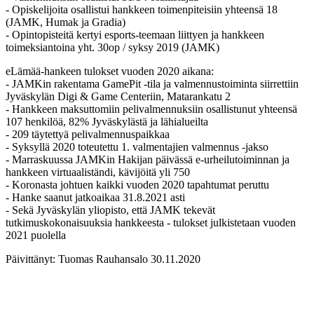
- Opiskelijoita osallistui hankkeen toimenpiteisiin yhteensä 18
(JAMK, Humak ja Gradia)
- Opintopisteitä kertyi esports-teemaan liittyen ja hankkeen
toimeksiantoina yht. 30op / syksy 2019 (JAMK)
eLämää-hankeen tulokset vuoden 2020 aikana:
- JAMKin rakentama GamePit -tila ja valmennustoiminta siirrettiin
Jyväskylän Digi & Game Centeriin, Matarankatu 2
- Hankkeen maksuttomiin pelivalmennuksiin osallistunut yhteensä
107 henkilöä, 82% Jyväskylästä ja lähialueilta
- 209 täytettyä pelivalmennuspaikkaa
- Syksyllä 2020 toteutettu 1. valmentajien valmennus -jakso
- Marraskuussa JAMKin Hakijan päivässä e-urheilutoiminnan ja
hankkeen virtuaaliständi, kävijöitä yli 750
- Koronasta johtuen kaikki vuoden 2020 tapahtumat peruttu
- Hanke saanut jatkoaikaa 31.8.2021 asti
- Sekä Jyväskylän yliopisto, että JAMK tekevät
tutkimuskokonaisuuksia hankkeesta - tulokset julkistetaan vuoden
2021 puolella
Päivittänyt: Tuomas Rauhansalo 30.11.2020