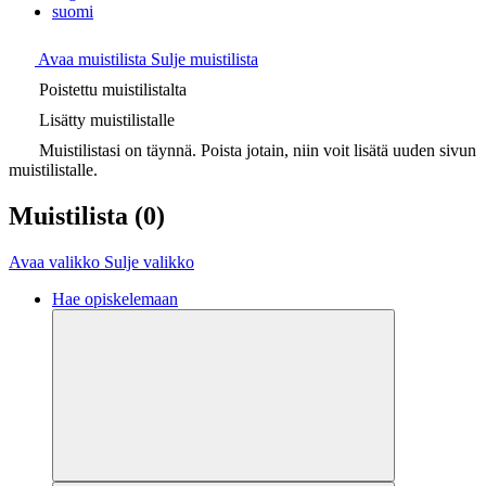
suomi
Avaa muistilista
Sulje muistilista
Poistettu muistilistalta
Lisätty muistilistalle
Muistilistasi on täynnä. Poista jotain, niin voit lisätä uuden sivun
muistilistalle.
Muistilista
(0)
Avaa valikko
Sulje valikko
Hae opiskelemaan