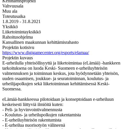
Kehittämisprojekti
Vahvuusala
Muu ala
Toteutusaika
1.8.2019 - 31.8.2021
Yksikkö
Liiketoimintayksikkö
Rahoitusohjelma
Kansallinen maakunnan kehittämisrahasto
Projektin kotisivu
https://www.digigamecenter.org/esports/elamaa/
Projektin kuvaus
E-urheilulla yhteisöllisyyttä ja liiketoimintaa (eLämää) -hankkeen
tarkoituksena on luoda Keski- Suomeen e-urheiluyhteisön
valmennuksen ja toiminnan keskus, jota hyödynnetään yhteisön,
uuden osaamisen, joukkue- ja seuratoiminnan, koulutus- ja
urheilijapolkujen sekä liiketoiminnan kehittämisessä Keski-
Suomessa.
eLämää-hankkeessa pilotoidaan ja konseptoidaan e-urheiluun
keskeisesti liittyviä ilmiöitä kuten:
- Peli- ja hyvinvointivalmennusta
- Koulutus- ja urheilupolkujen rakentamista
- E-urheiluyhteisön rakentumista
- E-urheilua nuorisotyön välineenä