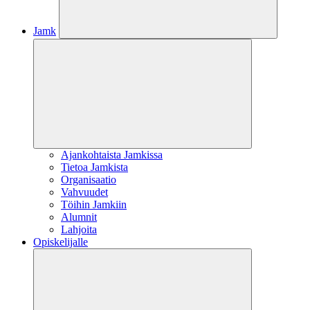
Jamk
Ajankohtaista Jamkissa
Tietoa Jamkista
Organisaatio
Vahvuudet
Töihin Jamkiin
Alumnit
Lahjoita
Opiskelijalle