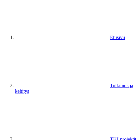
Etusivu
Tutkimus ja
kehitys
TKI-projektit