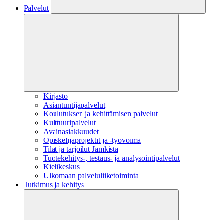
Palvelut
Kirjasto
Asiantuntijapalvelut
Koulutuksen ja kehittämisen palvelut
Kulttuuripalvelut
Avainasiakkuudet
Opiskelijaprojektit​ ja -työvoima
Tilat ja tarjoilut Jamkista
Tuotekehitys-, testaus- ja analysointipalvelut
Kielikeskus
Ulkomaan palveluliiketoiminta
Tutkimus ja kehitys