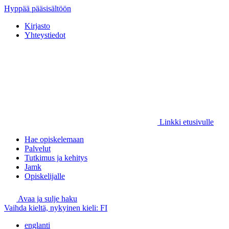
Hyppää pääsisältöön
Kirjasto
Yhteystiedot
Linkki etusivulle
Hae opiskelemaan
Palvelut
Tutkimus ja kehitys
Jamk
Opiskelijalle
Avaa ja sulje haku
Vaihda kieltä, nykyinen kieli:
FI
englanti