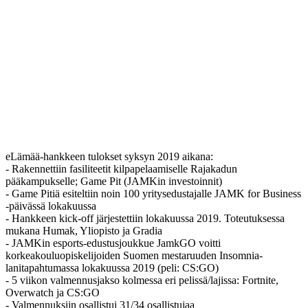
eLämää-hankkeen tulokset syksyn 2019 aikana:
- Rakennettiin fasiliteetit kilpapelaamiselle Rajakadun
pääkampukselle; Game Pit (JAMKin investoinnit)
- Game Pitiä esiteltiin noin 100 yritysedustajalle JAMK for Business
-päivässä lokakuussa
- Hankkeen kick-off järjestettiin lokakuussa 2019. Toteutuksessa
mukana Humak, Yliopisto ja Gradia
- JAMKin esports-edustusjoukkue JamkGO voitti
korkeakouluopiskelijoiden Suomen mestaruuden Insomnia-
lanitapahtumassa lokakuussa 2019 (peli: CS:GO)
- 5 viikon valmennusjakso kolmessa eri pelissä/lajissa: Fortnite,
Overwatch ja CS:GO
- Valmennuksiin osallistui 31/34 osallistujaa