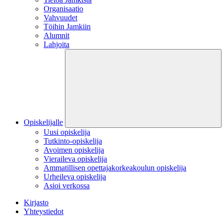
Organisaatio
Vahvuudet
Töihin Jamkiin
Alumnit
Lahjoita
Opiskelijalle
Uusi opiskelija
Tutkinto-opiskelija
Avoimen opiskelija
Vieraileva opiskelija
Ammatillisen opettajakorkeakoulun opiskelija
Urheileva opiskelija
Asioi verkossa
Kirjasto
Yhteystiedot