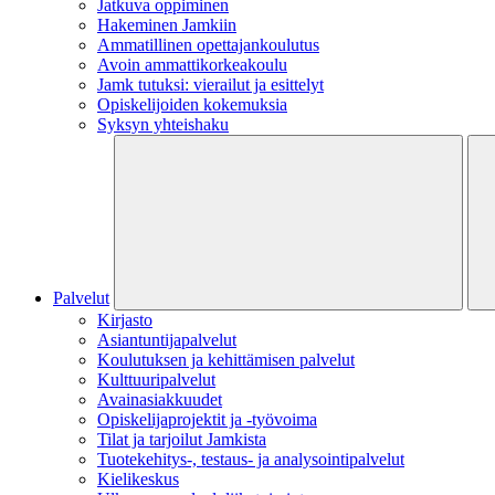
Jatkuva oppiminen
Hakeminen Jamkiin
Ammatillinen opettajankoulutus
Avoin ammattikorkeakoulu
Jamk tutuksi: vierailut ja esittelyt
Opiskelijoiden kokemuksia
Syksyn yhteishaku
Palvelut
Kirjasto
Asiantuntijapalvelut
Koulutuksen ja kehittämisen palvelut
Kulttuuripalvelut
Avainasiakkuudet
Opiskelijaprojektit​ ja -työvoima
Tilat ja tarjoilut Jamkista
Tuotekehitys-, testaus- ja analysointipalvelut
Kielikeskus