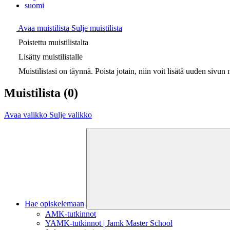
suomi
Avaa muistilista
Sulje muistilista
Poistettu muistilistalta
Lisätty muistilistalle
Muistilistasi on täynnä. Poista jotain, niin voit lisätä uuden sivun m
Muistilista
(0)
Avaa valikko
Sulje valikko
Hae opiskelemaan
AMK-tutkinnot
YAMK-tutkinnot | Jamk Master School