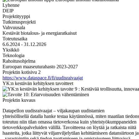
Lyhenne
DEIP
Projektityyppi
Tutkimusprojekti
Vahvuusala
Kestävät biotalous- ja energiaratkaisut
Toteutusaika
6.6.2024 - 31.12.2026
Yksikkö
Teknologia
Rahoitusohjelma
Euroopan maaseuturahasto 2023-2027
Projektin kotisivu 2
https://www.dataspace.fi/fi/uudisraivaajat
YK:n kestävän kehityksen tavoitteet
Projektin kuvaus
Datapellon uudisraivaajat – viljakaupan uudistamien
yhteisöllisellä datalla hanke testaa käytännössä, miten maatilan tiedons
toteutuu niin tilan omassa tietoverkossa kuin yhteistyökumppaneiden
tietoverkkopalveluiden välillä. Tavoitteena on löytää ja ratkaista niitä
haasteita, jotka liittyvät viljanviljelytilan kehittämiseen datansiirtoon ja
–varastointiin sekä tiedon tuottamiseen ja omistajuuteen liittyvissä