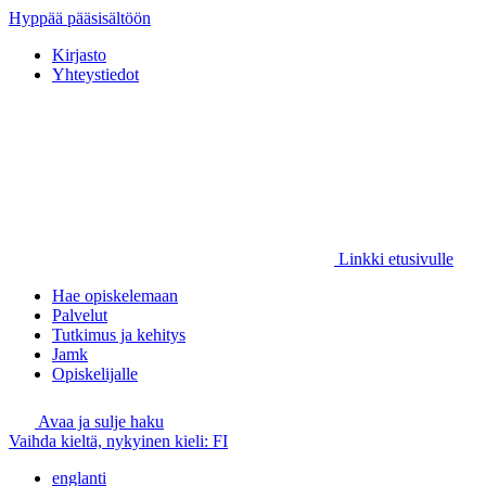
Hyppää pääsisältöön
Kirjasto
Yhteystiedot
Linkki etusivulle
Hae opiskelemaan
Palvelut
Tutkimus ja kehitys
Jamk
Opiskelijalle
Avaa ja sulje haku
Vaihda kieltä, nykyinen kieli:
FI
englanti