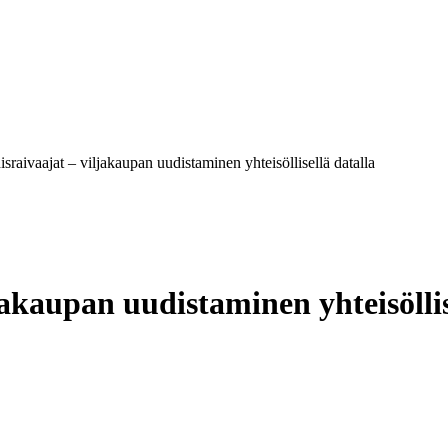
sraivaajat – viljakaupan uudistaminen yhteisöllisellä datalla
akaupan uudistaminen yhteisöllis