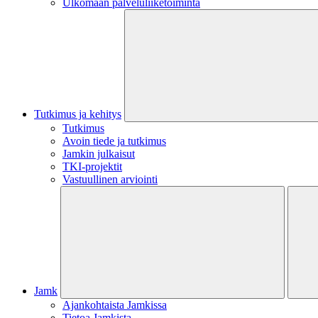
Ulkomaan palveluliiketoiminta
Tutkimus ja kehitys
Tutkimus
Avoin tiede ja tutkimus
Jamkin julkaisut
TKI-projektit
Vastuullinen arviointi
Jamk
Ajankohtaista Jamkissa
Tietoa Jamkista