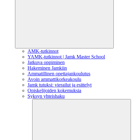
AMK-tutkinnot
YAMK-tutkinnot | Jamk Master School
Jatkuva oppiminen
Hakeminen Jamkiin
Ammatillinen opettajankoulutus
Avoin ammattikorkeakoulu
Jamk tutuksi: vierailut ja esittelyt
Opiskelijoiden kokemuksia
Syksyn yhteishaku