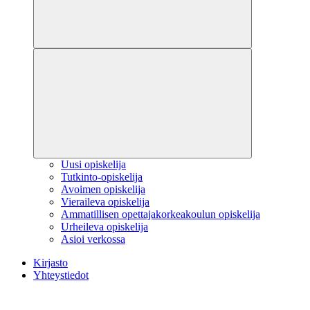
Uusi opiskelija
Tutkinto-opiskelija
Avoimen opiskelija
Vieraileva opiskelija
Ammatillisen opettajakorkeakoulun opiskelija
Urheileva opiskelija
Asioi verkossa
Kirjasto
Yhteystiedot