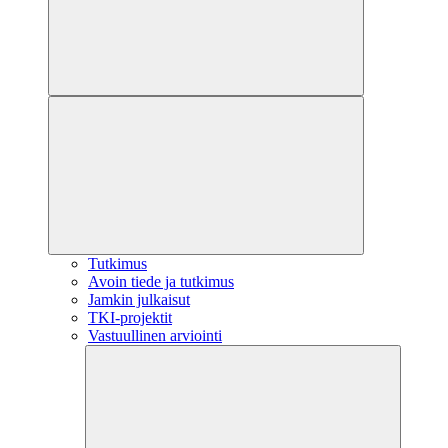
Tutkimus
Avoin tiede ja tutkimus
Jamkin julkaisut
TKI-projektit
Vastuullinen arviointi