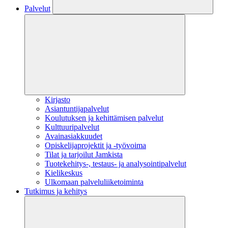
Palvelut
Kirjasto
Asiantuntijapalvelut
Koulutuksen ja kehittämisen palvelut
Kulttuuripalvelut
Avainasiakkuudet
Opiskelijaprojektit​ ja -työvoima
Tilat ja tarjoilut Jamkista
Tuotekehitys-, testaus- ja analysointipalvelut
Kielikeskus
Ulkomaan palveluliiketoiminta
Tutkimus ja kehitys