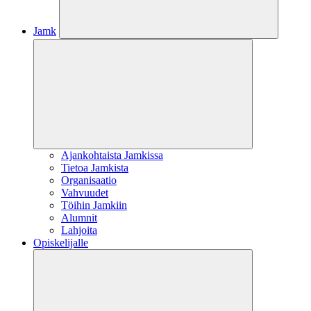
Jamk
Ajankohtaista Jamkissa
Tietoa Jamkista
Organisaatio
Vahvuudet
Töihin Jamkiin
Alumnit
Lahjoita
Opiskelijalle