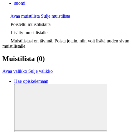
suomi
Avaa muistilista
Sulje muistilista
Poistettu muistilistalta
Lisätty muistilistalle
Muistilistasi on täynnä. Poista jotain, niin voit lisätä uuden sivun
muistilistalle.
Muistilista
(0)
Avaa valikko
Sulje valikko
Hae opiskelemaan