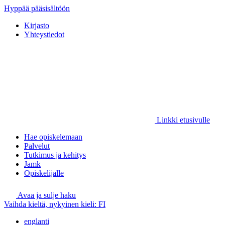
Hyppää pääsisältöön
Kirjasto
Yhteystiedot
Linkki etusivulle
Hae opiskelemaan
Palvelut
Tutkimus ja kehitys
Jamk
Opiskelijalle
Avaa ja sulje haku
Vaihda kieltä, nykyinen kieli:
FI
englanti