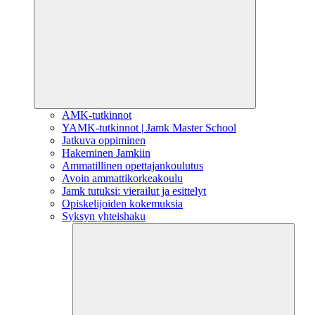
AMK-tutkinnot
YAMK-tutkinnot | Jamk Master School
Jatkuva oppiminen
Hakeminen Jamkiin
Ammatillinen opettajankoulutus
Avoin ammattikorkeakoulu
Jamk tutuksi: vierailut ja esittelyt
Opiskelijoiden kokemuksia
Syksyn yhteishaku