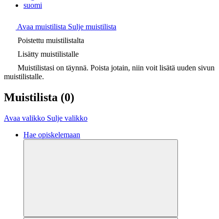
suomi
Avaa muistilista
Sulje muistilista
Poistettu muistilistalta
Lisätty muistilistalle
Muistilistasi on täynnä. Poista jotain, niin voit lisätä uuden sivun
muistilistalle.
Muistilista
(0)
Avaa valikko
Sulje valikko
Hae opiskelemaan