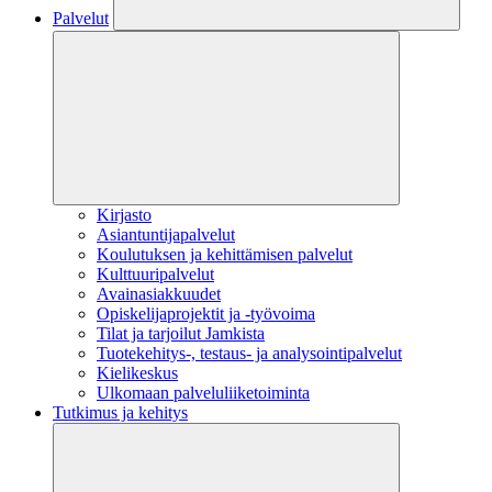
Palvelut
Kirjasto
Asiantuntijapalvelut
Koulutuksen ja kehittämisen palvelut
Kulttuuripalvelut
Avainasiakkuudet
Opiskelijaprojektit​ ja -työvoima
Tilat ja tarjoilut Jamkista
Tuotekehitys-, testaus- ja analysointipalvelut
Kielikeskus
Ulkomaan palveluliiketoiminta
Tutkimus ja kehitys