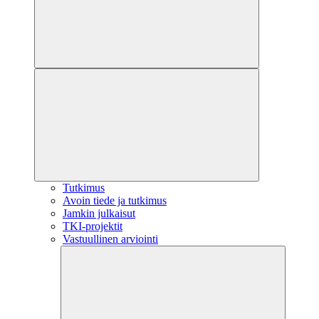
Tutkimus
Avoin tiede ja tutkimus
Jamkin julkaisut
TKI-projektit
Vastuullinen arviointi