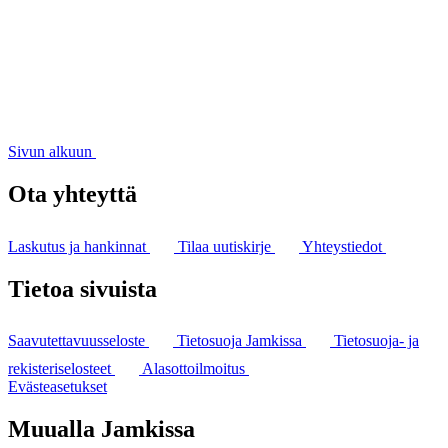
Sivun alkuun
Ota yhteyttä
Laskutus ja hankinnat
Tilaa uutiskirje
Yhteystiedot
Tietoa sivuista
Saavutettavuusseloste
Tietosuoja Jamkissa
Tietosuoja- ja
rekisteriselosteet
Alasottoilmoitus
Evästeasetukset
Muualla Jamkissa