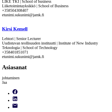
LIKE TKI | School of business
Liiketoimintayksikkö | School of Business
+358504308407
etunimi.sukunimi@jamk.fi
Kirsi Kemell
Lehtori | Senior Lecturer
Uudistuvan teollisuuden instituutti | Institute of New Industry
Teknologia | School of Technology
+358401851071
etunimi.sukunimi@jamk.fi
Asiasanat
johtaminen
Jaa