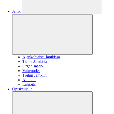
Jamk
Ajankohtaista Jamkissa
Tietoa Jamkista
Organisaatio
Vahvuudet
Töihin Jamkiin
Alumnit
Lahjoita
Opiskelijalle