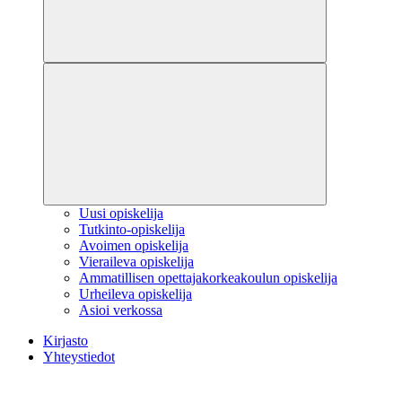
Uusi opiskelija
Tutkinto-opiskelija
Avoimen opiskelija
Vieraileva opiskelija
Ammatillisen opettajakorkeakoulun opiskelija
Urheileva opiskelija
Asioi verkossa
Kirjasto
Yhteystiedot