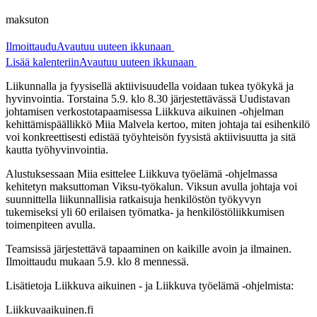
maksuton
Ilmoittaudu
Avautuu uuteen ikkunaan
Lisää kalenteriin
Avautuu uuteen ikkunaan
Liikunnalla ja fyysisellä aktiivisuudella voidaan tukea työkykä ja
hyvinvointia. Torstaina 5.9. klo 8.30 järjestettävässä Uudistavan
johtamisen verkostotapaamisessa Liikkuva aikuinen -ohjelman
kehittämispäällikkö Miia Malvela kertoo, miten johtaja tai esihenkilö
voi konkreettisesti edistää työyhteisön fyysistä aktiivisuutta ja sitä
kautta työhyvinvointia.
Alustuksessaan Miia esittelee Liikkuva työelämä -ohjelmassa
kehitetyn maksuttoman Viksu-työkalun. Viksun avulla johtaja voi
suunnittella liikunnallisia ratkaisuja henkilöstön työkyvyn
tukemiseksi yli 60 erilaisen työmatka- ja henkilöstöliikkumisen
toimenpiteen avulla.
Teamsissä järjestettävä tapaaminen on kaikille avoin ja ilmainen.
Ilmoittaudu mukaan 5.9. klo 8 mennessä.
Lisätietoja Liikkuva aikuinen - ja Liikkuva työelämä -ohjelmista:
Liikkuvaaikuinen.fi