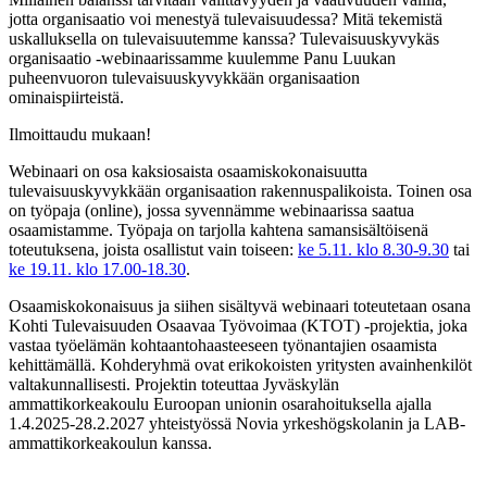
jotta organisaatio voi menestyä tulevaisuudessa? Mitä tekemistä
uskalluksella on tulevaisuutemme kanssa? Tulevaisuuskyvykäs
organisaatio -webinaarissamme kuulemme Panu Luukan
puheenvuoron tulevaisuuskyvykkään organisaation
ominaispiirteistä.
Ilmoittaudu mukaan!
Webinaari on osa kaksiosaista osaamiskokonaisuutta
tulevaisuuskyvykkään organisaation rakennuspalikoista. Toinen osa
on työpaja (online), jossa syvennämme webinaarissa saatua
osaamistamme. Työpaja on tarjolla kahtena samansisältöisenä
toteutuksena, joista osallistut vain toiseen:
ke 5.11. klo 8.30-9.30
tai
ke 19.11. klo 17.00-18.30
.
Osaamiskokonaisuus ja siihen sisältyvä webinaari toteutetaan osana
Kohti Tulevaisuuden Osaavaa Työvoimaa (KTOT) -projektia, joka
vastaa työelämän kohtaantohaasteeseen työnantajien osaamista
kehittämällä. Kohderyhmä ovat erikokoisten yritysten avainhenkilöt
valtakunnallisesti. Projektin toteuttaa Jyväskylän
ammattikorkeakoulu Euroopan unionin osarahoituksella ajalla
1.4.2025-28.2.2027 yhteistyössä Novia yrkeshögskolanin ja LAB-
ammattikorkeakoulun kanssa.