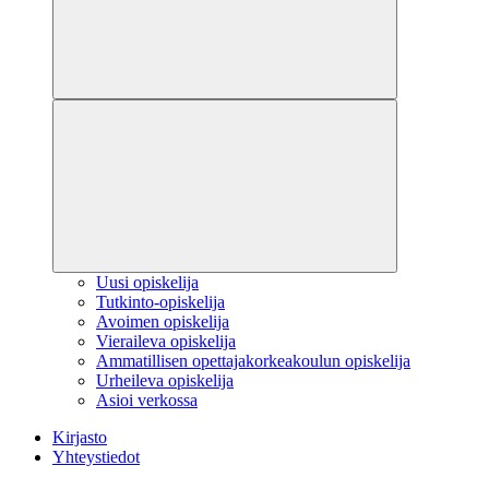
Uusi opiskelija
Tutkinto-opiskelija
Avoimen opiskelija
Vieraileva opiskelija
Ammatillisen opettajakorkeakoulun opiskelija
Urheileva opiskelija
Asioi verkossa
Kirjasto
Yhteystiedot