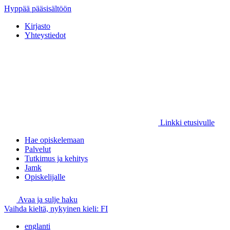
Hyppää pääsisältöön
Kirjasto
Yhteystiedot
Linkki etusivulle
Hae opiskelemaan
Palvelut
Tutkimus ja kehitys
Jamk
Opiskelijalle
Avaa ja sulje haku
Vaihda kieltä, nykyinen kieli:
FI
englanti