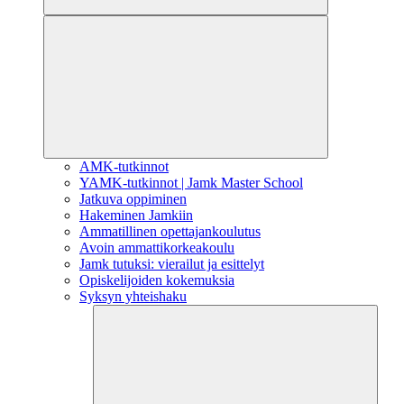
AMK-tutkinnot
YAMK-tutkinnot | Jamk Master School
Jatkuva oppiminen
Hakeminen Jamkiin
Ammatillinen opettajankoulutus
Avoin ammattikorkeakoulu
Jamk tutuksi: vierailut ja esittelyt
Opiskelijoiden kokemuksia
Syksyn yhteishaku