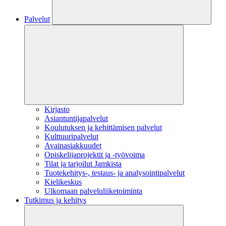
Palvelut
Kirjasto
Asiantuntijapalvelut
Koulutuksen ja kehittämisen palvelut
Kulttuuripalvelut
Avainasiakkuudet
Opiskelijaprojektit​ ja -työvoima
Tilat ja tarjoilut Jamkista
Tuotekehitys-, testaus- ja analysointipalvelut
Kielikeskus
Ulkomaan palveluliiketoiminta
Tutkimus ja kehitys