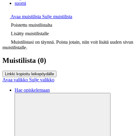
suomi
Avaa muistilista
Sulje muistilista
Poistettu muistilistalta
Lisätty muistilistalle
Muistilistasi on täynnä. Poista jotain, niin voit lisätä uuden sivun
muistilistalle.
Muistilista
(0)
Linkki kopioitu leikepöydälle
Avaa valikko
Sulje valikko
Hae opiskelemaan