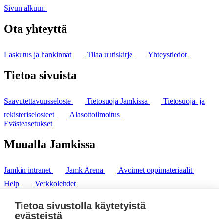
Sivun alkuun
Ota yhteyttä
Laskutus ja hankinnat
Tilaa uutiskirje
Yhteystiedot
Tietoa sivuista
Saavutettavuusseloste
Tietosuoja Jamkissa
Tietosuoja- ja
rekisteriselosteet
Alasottoilmoitus
Evästeasetukset
Muualla Jamkissa
Jamkin intranet
Jamk Arena
Avoimet oppimateriaalit
Help
Verkkolehdet
Pl 207 | 40101 Jyväskylä
puh. +358 20 743 8100
Tietoa sivustolla käytetyistä
fax. +358 14 449 9694
evästeistä