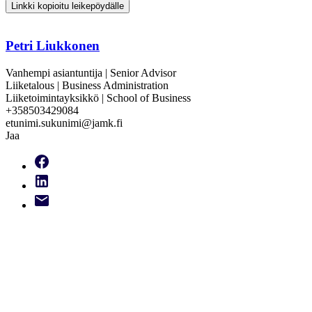
Linkki kopioitu leikepöydälle
Petri Liukkonen
Vanhempi asiantuntija | Senior Advisor
Liiketalous | Business Administration
Liiketoimintayksikkö | School of Business
+358503429084
etunimi.sukunimi@jamk.fi
Jaa