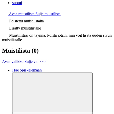
suomi
Avaa muistilista
Sulje muistilista
Poistettu muistilistalta
Lisätty muistilistalle
Muistilistasi on täynnä. Poista jotain, niin voit lisätä uuden sivun
muistilistalle.
Muistilista
(0)
Avaa valikko
Sulje valikko
Hae opiskelemaan