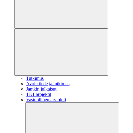
Tutkimus
Avoin tiede ja tutkimus
Jamkin julkaisut
TKI-projektit
Vastuullinen arviointi