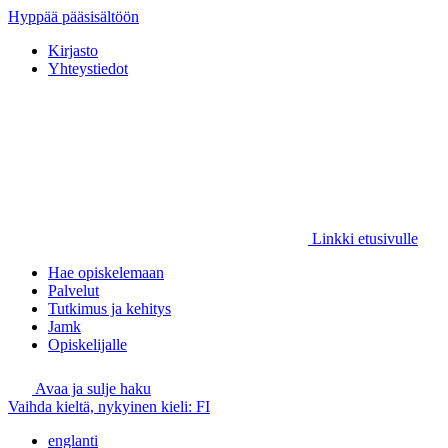
Hyppää pääsisältöön
Kirjasto
Yhteystiedot
Linkki etusivulle
Hae opiskelemaan
Palvelut
Tutkimus ja kehitys
Jamk
Opiskelijalle
Avaa ja sulje haku
Vaihda kieltä, nykyinen kieli:
FI
englanti