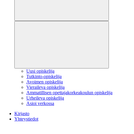
Uusi opiskelija
Tutkinto-opiskelija
Avoimen opiskelija
Vieraileva opiskelija
Ammatillisen opettajakorkeakoulun opiskelija
Urheileva opiskelija
Asioi verkossa
Kirjasto
Yhteystiedot