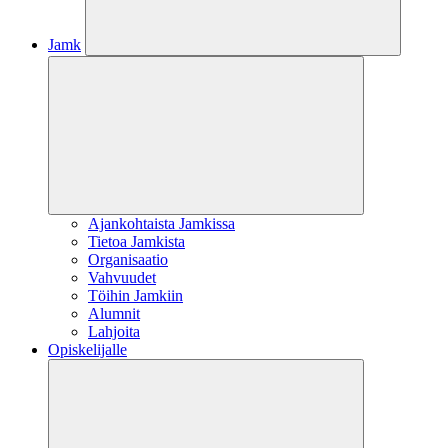
Jamk
Ajankohtaista Jamkissa
Tietoa Jamkista
Organisaatio
Vahvuudet
Töihin Jamkiin
Alumnit
Lahjoita
Opiskelijalle