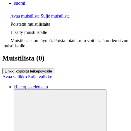
suomi
Avaa muistilista
Sulje muistilista
Poistettu muistilistalta
Lisätty muistilistalle
Muistilistasi on täynnä. Poista jotain, niin voit lisätä uuden sivun
muistilistalle.
Muistilista
(0)
Linkki kopioitu leikepöydälle
Avaa valikko
Sulje valikko
Hae opiskelemaan