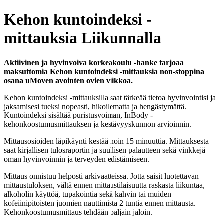
Kehon kuntoindeksi -
mittauksia Liikunnalla
Aktiivinen ja hyvinvoiva korkeakoulu -hanke tarjoaa
maksuttomia Kehon kuntoindeksi -mittauksia non-stoppina
osana uMoven avointen ovien viikkoa.
Kehon kuntoindeksi -mittauksilla saat tärkeää tietoa hyvinvointisi ja
jaksamisesi tueksi nopeasti, hikoilematta ja hengästymättä.
Kuntoindeksi sisältää puristusvoiman, InBody -
kehonkoostumusmittauksen ja kestävyyskunnon arvioinnin.
Mittausosioiden läpikäynti kestää noin 15 minuuttia. Mittauksesta
saat kirjallisen tulosraportin ja suullisen palautteen sekä vinkkejä
oman hyvinvoinnin ja terveyden edistämiseen.
Mittaus onnistuu helposti arkivaatteissa. Jotta saisit luotettavan
mittaustuloksen, vältä ennen mittaustilaisuutta raskasta liikuntaa,
alkoholin käyttöä, tupakointia sekä kahvin tai muiden
kofeiinipitoisten juomien nauttimista 2 tuntia ennen mittausta.
Kehonkoostumusmittaus tehdään paljain jaloin.