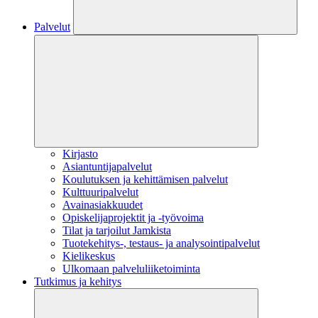
Palvelut
Kirjasto
Asiantuntijapalvelut
Koulutuksen ja kehittämisen palvelut
Kulttuuripalvelut
Avainasiakkuudet
Opiskelijaprojektit​ ja -työvoima
Tilat ja tarjoilut Jamkista
Tuotekehitys-, testaus- ja analysointipalvelut
Kielikeskus
Ulkomaan palveluliiketoiminta
Tutkimus ja kehitys