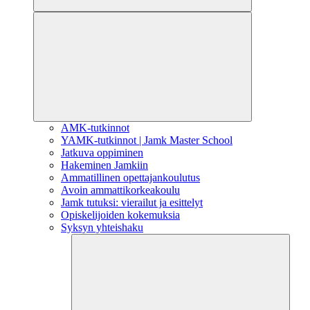
AMK-tutkinnot
YAMK-tutkinnot | Jamk Master School
Jatkuva oppiminen
Hakeminen Jamkiin
Ammatillinen opettajankoulutus
Avoin ammattikorkeakoulu
Jamk tutuksi: vierailut ja esittelyt
Opiskelijoiden kokemuksia
Syksyn yhteishaku