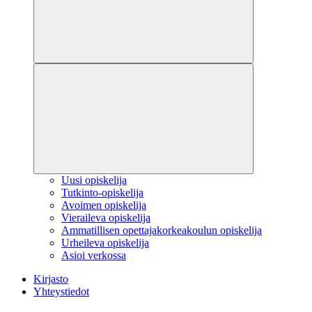
Uusi opiskelija
Tutkinto-opiskelija
Avoimen opiskelija
Vieraileva opiskelija
Ammatillisen opettajakorkeakoulun opiskelija
Urheileva opiskelija
Asioi verkossa
Kirjasto
Yhteystiedot