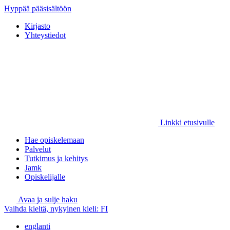
Hyppää pääsisältöön
Kirjasto
Yhteystiedot
Linkki etusivulle
Hae opiskelemaan
Palvelut
Tutkimus ja kehitys
Jamk
Opiskelijalle
Avaa ja sulje haku
Vaihda kieltä, nykyinen kieli:
FI
englanti