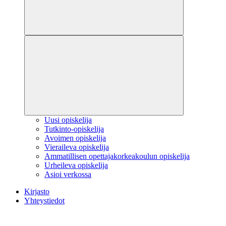
Uusi opiskelija
Tutkinto-opiskelija
Avoimen opiskelija
Vieraileva opiskelija
Ammatillisen opettajakorkeakoulun opiskelija
Urheileva opiskelija
Asioi verkossa
Kirjasto
Yhteystiedot