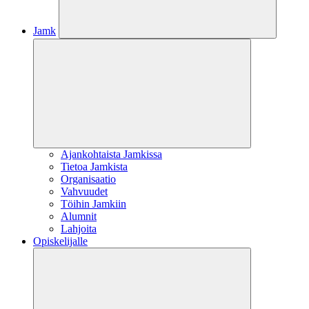
Jamk
Ajankohtaista Jamkissa
Tietoa Jamkista
Organisaatio
Vahvuudet
Töihin Jamkiin
Alumnit
Lahjoita
Opiskelijalle