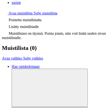
suomi
Avaa muistilista
Sulje muistilista
Poistettu muistilistalta
Lisätty muistilistalle
Muistilistasi on täynnä. Poista jotain, niin voit lisätä uuden sivun
muistilistalle.
Muistilista
(0)
Avaa valikko
Sulje valikko
Hae opiskelemaan