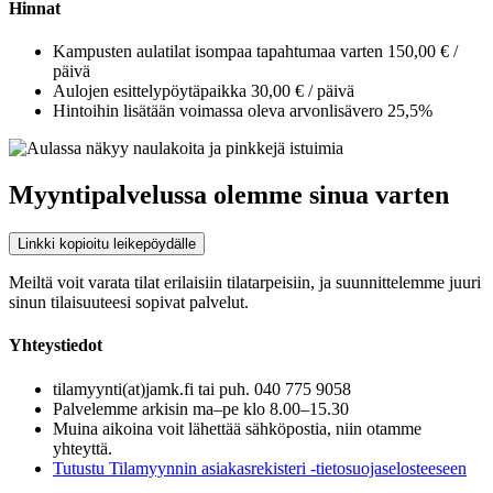
Hinnat
Kampusten aulatilat isompaa tapahtumaa varten 150,00 € /
päivä
Aulojen esittelypöytäpaikka 30,00 € / päivä
Hintoihin lisätään voimassa oleva arvonlisävero 25,5%
Myyntipalvelussa olemme sinua varten
Linkki kopioitu leikepöydälle
Meiltä voit varata tilat erilaisiin tilatarpeisiin, ja suunnittelemme juuri
sinun tilaisuuteesi sopivat palvelut.
Yhteystiedot
tilamyynti(at)jamk.fi tai puh. 040 775 9058
Palvelemme arkisin ma–pe klo 8.00–15.30
Muina aikoina voit lähettää sähköpostia, niin otamme
yhteyttä.
Tutustu Tilamyynnin asiakasrekisteri -tietosuojaselosteeseen