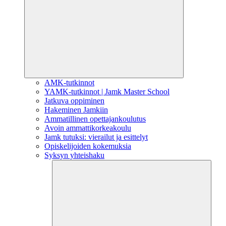
AMK-tutkinnot
YAMK-tutkinnot | Jamk Master School
Jatkuva oppiminen
Hakeminen Jamkiin
Ammatillinen opettajankoulutus
Avoin ammattikorkeakoulu
Jamk tutuksi: vierailut ja esittelyt
Opiskelijoiden kokemuksia
Syksyn yhteishaku