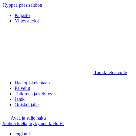
Hyppää pääsisältöön
Kirjasto
Yhteystiedot
Linkki etusivulle
Hae opiskelemaan
Palvelut
Tutkimus ja kehitys
Jamk
Opiskelijalle
Avaa ja sulje haku
Vaihda kieltä, nykyinen kieli:
FI
englanti