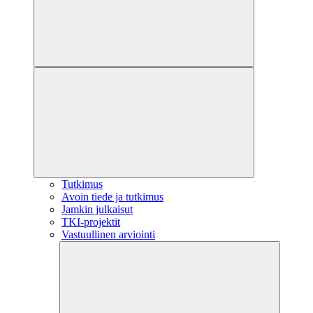
Tutkimus
Avoin tiede ja tutkimus
Jamkin julkaisut
TKI-projektit
Vastuullinen arviointi