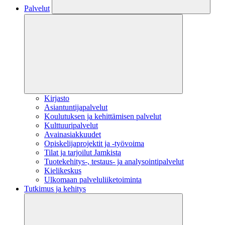
Palvelut
Kirjasto
Asiantuntijapalvelut
Koulutuksen ja kehittämisen palvelut
Kulttuuripalvelut
Avainasiakkuudet
Opiskelijaprojektit​ ja -työvoima
Tilat ja tarjoilut Jamkista
Tuotekehitys-, testaus- ja analysointipalvelut
Kielikeskus
Ulkomaan palveluliiketoiminta
Tutkimus ja kehitys