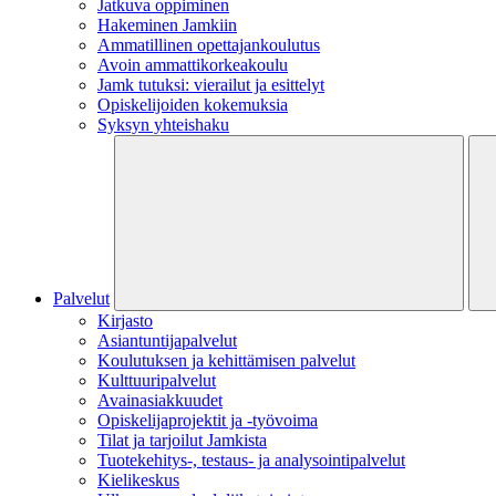
Jatkuva oppiminen
Hakeminen Jamkiin
Ammatillinen opettajankoulutus
Avoin ammattikorkeakoulu
Jamk tutuksi: vierailut ja esittelyt
Opiskelijoiden kokemuksia
Syksyn yhteishaku
Palvelut
Kirjasto
Asiantuntijapalvelut
Koulutuksen ja kehittämisen palvelut
Kulttuuripalvelut
Avainasiakkuudet
Opiskelijaprojektit​ ja -työvoima
Tilat ja tarjoilut Jamkista
Tuotekehitys-, testaus- ja analysointipalvelut
Kielikeskus