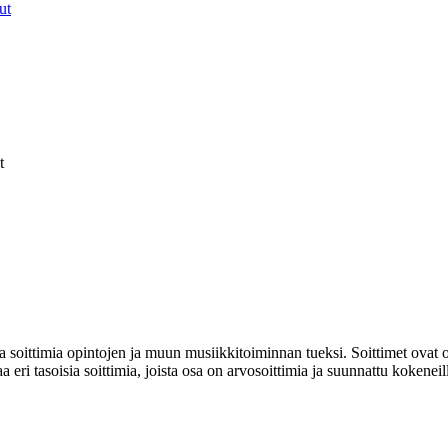
ut
t
soittimia opintojen ja muun musiikkitoiminnan tueksi. Soittimet ovat o
 eri tasoisia soittimia, joista osa on arvosoittimia ja suunnattu kokeneille