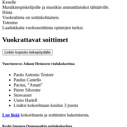
Kenelle
Musiikinopiskelijoille ja musiikin ammattilaisiksi tähtääville.
Hinta
Vuokrahinta on soitinkohtainen.
Toteutus
Laadukkaita vuokrasoittimia opintojen tueksi.
Vuokrattavat soittimet
Linkki kopioitu leikepöydälle
Vuorineuvos Juhani Heinosen viulukokoelma
Paolo Antonio Testore
Paulus Castello
Pacius, ”Amati”
Pierre Silvestre
Stowasser
Uuno Hartell
Lisäksi kokoelmaan kuuluu 3 jousta
Lue lisää
kokoelmasta ja soittimien hakemisesta.
Keski-Suomen Osuuspankin soitinkokoelma