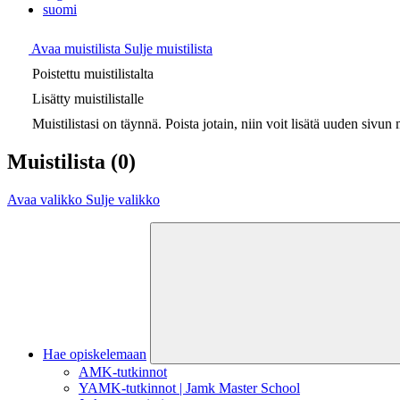
suomi
Avaa muistilista
Sulje muistilista
Poistettu muistilistalta
Lisätty muistilistalle
Muistilistasi on täynnä. Poista jotain, niin voit lisätä uuden sivun m
Muistilista
(0)
Avaa valikko
Sulje valikko
Hae opiskelemaan
AMK-tutkinnot
YAMK-tutkinnot | Jamk Master School