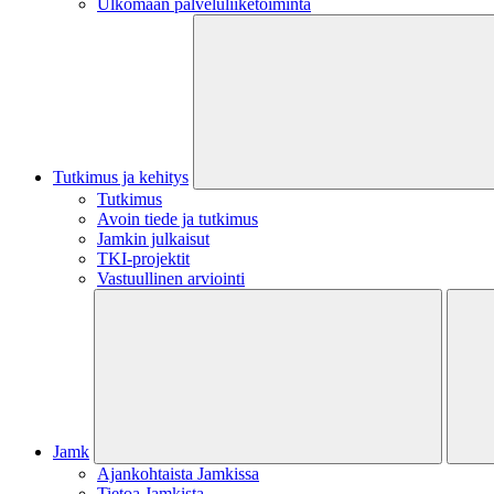
Ulkomaan palveluliiketoiminta
Tutkimus ja kehitys
Tutkimus
Avoin tiede ja tutkimus
Jamkin julkaisut
TKI-projektit
Vastuullinen arviointi
Jamk
Ajankohtaista Jamkissa
Tietoa Jamkista