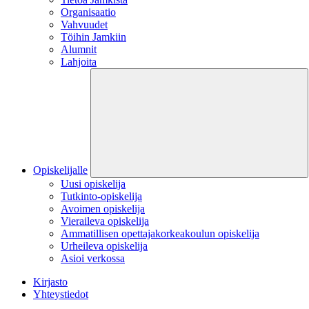
Organisaatio
Vahvuudet
Töihin Jamkiin
Alumnit
Lahjoita
Opiskelijalle
Uusi opiskelija
Tutkinto-opiskelija
Avoimen opiskelija
Vieraileva opiskelija
Ammatillisen opettajakorkeakoulun opiskelija
Urheileva opiskelija
Asioi verkossa
Kirjasto
Yhteystiedot