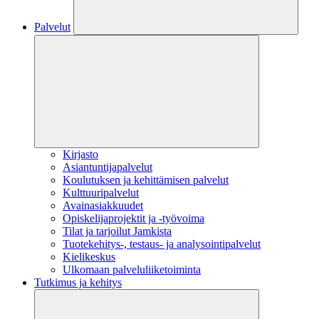
Palvelut
Kirjasto
Asiantuntijapalvelut
Koulutuksen ja kehittämisen palvelut
Kulttuuripalvelut
Avainasiakkuudet
Opiskelijaprojektit​ ja -työvoima
Tilat ja tarjoilut Jamkista
Tuotekehitys-, testaus- ja analysointipalvelut
Kielikeskus
Ulkomaan palveluliiketoiminta
Tutkimus ja kehitys