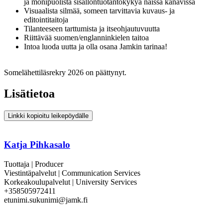
ja monipuolista sisällöntuotantokykyä näissä kanavissa
Visuaalista silmää, someen tarvittavia kuvaus- ja
editointitaitoja
Tilanteeseen tarttumista ja itseohjautuvuutta
Riittävää suomen/englanninkielen taitoa
Intoa luoda uutta ja olla osana Jamkin tarinaa!
Somelähettiläsrekry 2026 on päättynyt.
Lisätietoa
Linkki kopioitu leikepöydälle
Katja Pihkasalo
Tuottaja | Producer
Viestintäpalvelut | Communication Services
Korkeakoulupalvelut | University Services
+358505972411
etunimi.sukunimi@jamk.fi