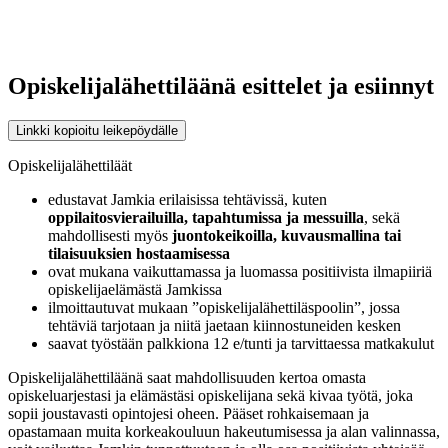
Opiskelijalähettiläänä esittelet ja esiinnyt
Linkki kopioitu leikepöydälle
Opiskelijalähettiläät
edustavat Jamkia erilaisissa tehtävissä, kuten
oppilaitosvierailuilla, tapahtumissa ja messuilla
, sekä
mahdollisesti myös
juontokeikoilla, kuvausmallina tai
tilaisuuksien hostaamisessa
ovat mukana vaikuttamassa ja luomassa positiivista ilmapiiriä
opiskelijaelämästä Jamkissa
ilmoittautuvat mukaan ”opiskelijalähettiläspoolin”, jossa
tehtäviä tarjotaan ja niitä jaetaan kiinnostuneiden kesken
saavat työstään palkkiona 12 e/tunti ja tarvittaessa matkakulut
Opiskelijalähettiläänä saat mahdollisuuden kertoa omasta
opiskeluarjestasi ja elämästäsi opiskelijana sekä kivaa työtä, joka
sopii joustavasti opintojesi oheen. Pääset rohkaisemaan ja
opastamaan muita korkeakouluun hakeutumisessa ja alan valinnassa,