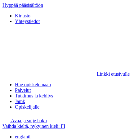
Hyppää pääsisältöön
Kirjasto
Yhteystiedot
Linkki etusivulle
Hae opiskelemaan
Palvelut
Tutkimus ja kehitys
Jamk
Opiskelijalle
Avaa ja sulje haku
Vaihda kieltä, nykyinen kieli:
FI
englanti