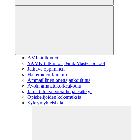
AMK-tutkinnot
YAMK-tutkinnot | Jamk Master School
Jatkuva oppiminen
Hakeminen Jamkiin
Ammatillinen opettajankoulutus
Avoin ammattikorkeakoulu
Jamk tutuksi: vierailut ja esittelyt
Opiskelijoiden kokemuksia
Syksyn yhteishaku