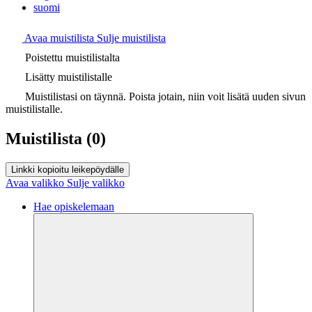
suomi
Avaa muistilista
Sulje muistilista
Poistettu muistilistalta
Lisätty muistilistalle
Muistilistasi on täynnä. Poista jotain, niin voit lisätä uuden sivun
muistilistalle.
Muistilista
(0)
Linkki kopioitu leikepöydälle
Avaa valikko
Sulje valikko
Hae opiskelemaan