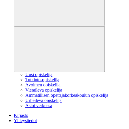
Uusi opiskelija
Tutkinto-opiskelija
Avoimen opiskelija
Vieraileva opiskelija
Ammatillisen opettajakorkeakoulun opiskelija
Urheileva opiskelija
Asioi verkossa
Kirjasto
Yhteystiedot