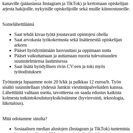
kanaville (pääasiassa Instagram ja TikTok) ja kertomaan opiskelijan
arjesta hakijoille, nykyisille opiskelijoille sekä muille kiinnostuneille.
Somelähettiläänä
Saat tehdä kivaa työtä joustavasti opintojesi ohella
Saat arvokasta työkokemusta sekä lisätienestiä opiskelijan
arkeen
Pääset hyödyntämään luovuuttasi ja oppimaan uutta
Pääset vaikuttamaan ja auttamaan nuoria tulevaisuuden
suunnitelmiensa laatimisessa
Saat lisätä hyödyllisen rivin CV:een ja toki myös
työtodistuksen
Työtunteja lupaamme noin 20 h/kk ja palkkaa 12 euroa/h. Työn
sisältö suunnitellaan yhdessä Jamkin viestintäpalveluiden kanssa.
Lähettiläitä valitaan useita, tavoitteena on saada edustus kaikista
kolmesta tutkintokoulutusyksiköstämme (hyvinvointi, teknologia,
liiketalous).
Mitä odotamme sinulta?
Sosiaalisen median alustojen (Instagram ja TikTok) tuntemista