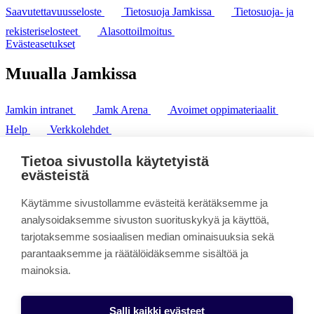
Saavutettavuusseloste
Tietosuoja Jamkissa
Tietosuoja- ja
rekisteriselosteet
Alasottoilmoitus
Evästeasetukset
Muualla Jamkissa
Jamkin intranet
Jamk Arena
Avoimet oppimateriaalit
Help
Verkkolehdet
Pl 207 | 40101 Jyväskylä
puh. +358 20 743 8100
Tietoa sivustolla käytetyistä
fax. +358 14 449 9694
evästeistä
Käytämme sivustollamme evästeitä kerätäksemme ja
analysoidaksemme sivuston suorituskykyä ja käyttöä,
tarjotaksemme sosiaalisen median ominaisuuksia sekä
parantaaksemme ja räätälöidäksemme sisältöä ja
mainoksia.
Salli kaikki evästeet