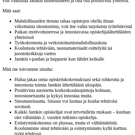
voit vaikuttaa Jamkin tunnettuuteen ja olla osa positiivista yhteisöä.
Mitä saat:
Mahdollisuuden tienata rahaa opintojen ohella ilman
viikottaista sitoutumista, voit itse valita tarjotuista työtehtävistä
Paikan motivoituneessa ja innostavassa opiskelijalähettiläiden
yhteisössä
Työkokemusta ja verkostoitumismahdollisuuksia
Koulutusta tehtävään, taustamateriaalit esittelyitä tai
juontokeikkoja varten
Jamkin t-paidan ja hupparin kun lähdet keikalle
Mitä me toivomme sinulta:
Halua jakaa omia opiskelukokemuksiasi sekä rohkeutta ja
innostusta toimia Jamkin lähettiläänä ulospäin.
Positiivista asennetta korkeakouluopintoja kohtaan,
innostuneisuutta ja kykyä innostaa muita.
Sitoutuneisuutta. Sinuun voi luottaa ja hoidat tehtäväsi
sovitusti.
Kaikki Jamkin opiskelijat ovat tervetulleita mukaan – kunhan
olet vähintään 2. vuoden tutkinto-opiskelija.
Esiintymiskokemus on plussaa, mutta ei välttämätöntä.
Koulutamme sinut tehtävään ja esiintymistaito kyllä karttuu
työtä tehdessä.