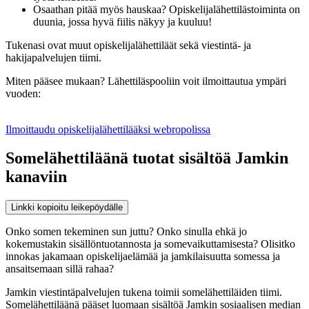
Osaathan pitää myös hauskaa? Opiskelijalähettilästoiminta on
duunia, jossa hyvä fiilis näkyy ja kuuluu!
Tukenasi ovat muut opiskelijalähettiläät sekä viestintä- ja
hakijapalvelujen tiimi.
Miten pääsee mukaan? Lähettiläspooliin voit ilmoittautua ympäri
vuoden:
Ilmoittaudu opiskelijalähettilääksi webropolissa
Somelähettiläänä tuotat sisältöä Jamkin
kanaviin
Linkki kopioitu leikepöydälle
Onko somen tekeminen sun juttu? Onko sinulla ehkä jo
kokemustakin sisällöntuotannosta ja somevaikuttamisesta? Olisitko
innokas jakamaan opiskelijaelämää ja jamkilaisuutta somessa ja
ansaitsemaan sillä rahaa?
Jamkin viestintäpalvelujen tukena toimii somelähettiläiden tiimi.
Somelähettiläänä pääset luomaan sisältöä Jamkin sosiaalisen median