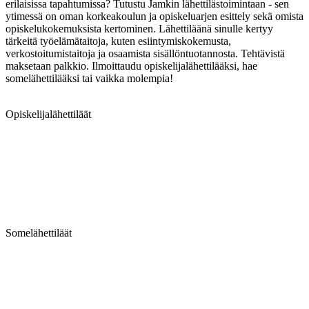
erilaisissa tapahtumissa? Tutustu Jamkin lähettilästoimintaan - sen
ytimessä on oman korkeakoulun ja opiskeluarjen esittely sekä omista
opiskelukokemuksista kertominen. Lähettiläänä sinulle kertyy
tärkeitä työelämätaitoja, kuten esiintymiskokemusta,
verkostoitumistaitoja ja osaamista sisällöntuotannosta. Tehtävistä
maksetaan palkkio. Ilmoittaudu opiskelijalähettilääksi, hae
somelähettilääksi tai vaikka molempia!
Opiskelijalähettiläät
Somelähettiläät