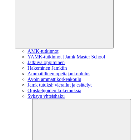
AMK-tutkinnot
YAMK-tutkinnot | Jamk Master School
Jatkuva oppiminen
Hakeminen Jamkiin
Ammatillinen opettajankoulutus
Avoin ammattikorkeakoulu
Jamk tutuksi: vierailut ja esittelyt
Opiskelijoiden kokemuksia
Syksyn yhteishaku