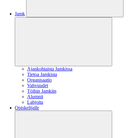
Jamk
Ajankohtaista Jamkissa
Tietoa Jamkista
Organisaatio
Vahvuudet
Töihin Jamkiin
Alumnit
Lahjoita
Opiskelijalle