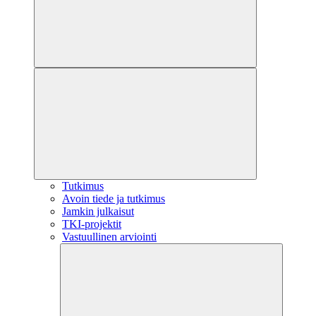
Tutkimus
Avoin tiede ja tutkimus
Jamkin julkaisut
TKI-projektit
Vastuullinen arviointi