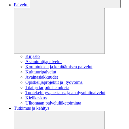
Palvelut
Kirjasto
Asiantuntijapalvelut
Koulutuksen ja kehittämisen palvelut
Kulttuuripalvelut
Avainasiakkuudet
Opiskelijaprojektit​ ja -työvoima
Tilat ja tarjoilut Jamkista
Tuotekehitys-, testaus- ja analysointipalvelut
Kielikeskus
Ulkomaan palveluliiketoiminta
Tutkimus ja kehitys