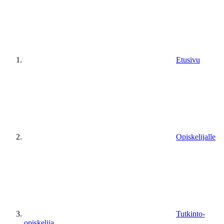
Etusivu
Opiskelijalle
Tutkinto-
opiskelija