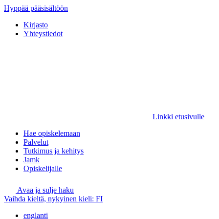
Hyppää pääsisältöön
Kirjasto
Yhteystiedot
Linkki etusivulle
Hae opiskelemaan
Palvelut
Tutkimus ja kehitys
Jamk
Opiskelijalle
Avaa ja sulje haku
Vaihda kieltä, nykyinen kieli:
FI
englanti