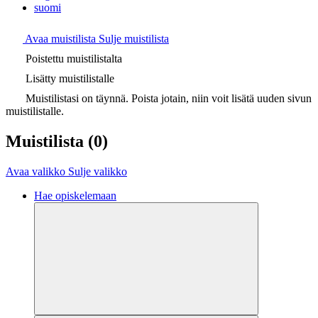
suomi
Avaa muistilista
Sulje muistilista
Poistettu muistilistalta
Lisätty muistilistalle
Muistilistasi on täynnä. Poista jotain, niin voit lisätä uuden sivun
muistilistalle.
Muistilista
(0)
Avaa valikko
Sulje valikko
Hae opiskelemaan