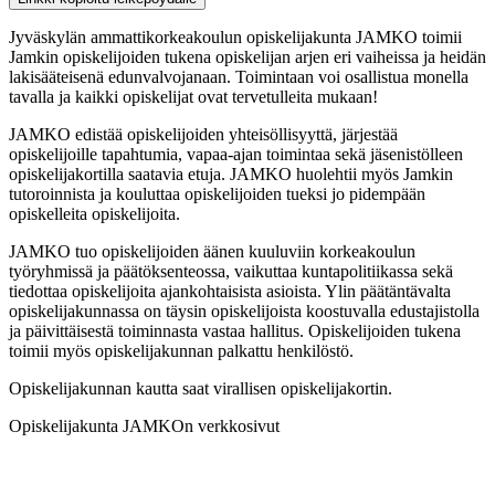
Jyväskylän ammattikorkeakoulun opiskelijakunta JAMKO toimii
Jamkin opiskelijoiden tukena opiskelijan arjen eri vaiheissa ja heidän
lakisääteisenä edunvalvojanaan. Toimintaan voi osallistua monella
tavalla ja kaikki opiskelijat ovat tervetulleita mukaan!
JAMKO edistää opiskelijoiden yhteisöllisyyttä, järjestää
opiskelijoille tapahtumia, vapaa-ajan toimintaa sekä jäsenistölleen
opiskelijakortilla saatavia etuja. JAMKO huolehtii myös Jamkin
tutoroinnista ja kouluttaa opiskelijoiden tueksi jo pidempään
opiskelleita opiskelijoita.
JAMKO tuo opiskelijoiden äänen kuuluviin korkeakoulun
työryhmissä ja päätöksenteossa, vaikuttaa kuntapolitiikassa sekä
tiedottaa opiskelijoita ajankohtaisista asioista. Ylin päätäntävalta
opiskelijakunnassa on täysin opiskelijoista koostuvalla edustajistolla
ja päivittäisestä toiminnasta vastaa hallitus. Opiskelijoiden tukena
toimii myös opiskelijakunnan palkattu henkilöstö.
Opiskelijakunnan kautta saat virallisen opiskelijakortin.
Opiskelijakunta JAMKOn verkkosivut