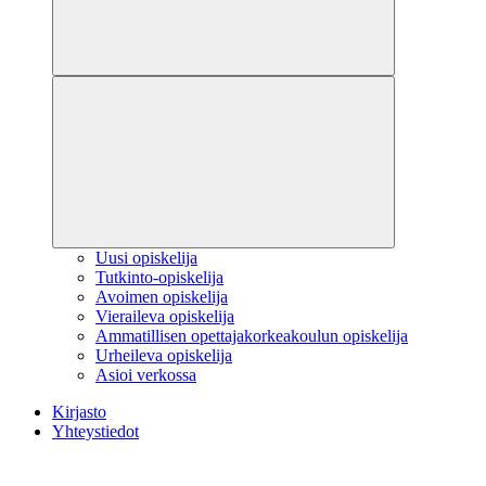
Uusi opiskelija
Tutkinto-opiskelija
Avoimen opiskelija
Vieraileva opiskelija
Ammatillisen opettajakorkeakoulun opiskelija
Urheileva opiskelija
Asioi verkossa
Kirjasto
Yhteystiedot