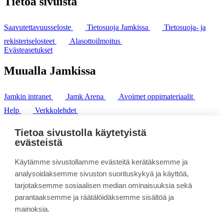
Tietoa sivuista
Saavutettavuusseloste
Tietosuoja Jamkissa
Tietosuoja- ja
rekisteriselosteet
Alasottoilmoitus
Evästeasetukset
Muualla Jamkissa
Jamkin intranet
Jamk Arena
Avoimet oppimateriaalit
Help
Verkkolehdet
Pl 207 | 40101 Jyväskylä
puh. +358 20 743 8100
Tietoa sivustolla käytetyistä
fax. +358 14 449 9694
evästeistä
Käytämme sivustollamme evästeitä kerätäksemme ja
analysoidaksemme sivuston suorituskykyä ja käyttöä,
tarjotaksemme sosiaalisen median ominaisuuksia sekä
parantaaksemme ja räätälöidäksemme sisältöä ja
mainoksia.