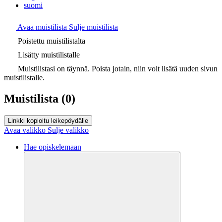
suomi
Avaa muistilista
Sulje muistilista
Poistettu muistilistalta
Lisätty muistilistalle
Muistilistasi on täynnä. Poista jotain, niin voit lisätä uuden sivun
muistilistalle.
Muistilista
(0)
Linkki kopioitu leikepöydälle
Avaa valikko
Sulje valikko
Hae opiskelemaan