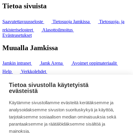
Tietoa sivuista
Saavutettavuusseloste
Tietosuoja Jamkissa
Tietosuoja- ja
rekisteriselosteet
Alasottoilmoitus
Evästeasetukset
Muualla Jamkissa
Jamkin intranet
Jamk Arena
Avoimet oppimateriaalit
Help
Verkkolehdet
Pl 207 | 40101 Jyväskylä
puh. +358 20 743 8100
Tietoa sivustolla käytetyistä
fax. +358 14 449 9694
evästeistä
Käytämme sivustollamme evästeitä kerätäksemme ja
analysoidaksemme sivuston suorituskykyä ja käyttöä,
tarjotaksemme sosiaalisen median ominaisuuksia sekä
parantaaksemme ja räätälöidäksemme sisältöä ja
mainoksia.