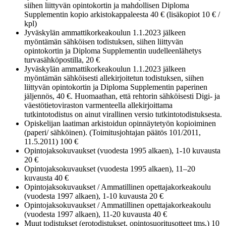
siihen liittyvän opintokortin ja mahdollisen Diploma
Supplementin kopio arkistokappaleesta 40 € (lisäkopiot 10 € /
kpl)
Jyväskylän ammattikorkeakoulun 1.1.2023 jälkeen
myöntämän sähköisen todistuksen, siihen liittyvän
opintokortin ja Diploma Supplementin uudelleenlähetys
turvasähköpostilla, 20 €
Jyväskylän ammattikorkeakoulun 1.1.2023 jälkeen
myöntämän sähköisesti allekirjoitetun todistuksen, siihen
liittyvän opintokortin ja Diploma Supplementin paperinen
jäljennös, 40 €. Huomaathan, että rehtorin sähköisesti Digi- ja
väestötietoviraston varmenteella allekirjoittama
tutkintotodistus on ainut virallinen versio tutkintotodistuksesta.
Opiskelijan laatiman arkistoidun opinnäytetyön kopioiminen
(paperi/ sähköinen). (Toimitusjohtajan päätös 101/2011,
11.5.2011) 100 €
Opintojaksokuvaukset (vuodesta 1995 alkaen), 1-10 kuvausta
20 €
Opintojaksokuvaukset (vuodesta 1995 alkaen), 11–20
kuvausta 40 €
Opintojaksokuvaukset / Ammatillinen opettajakorkeakoulu
(vuodesta 1997 alkaen), 1-10 kuvausta 20 €
Opintojaksokuvaukset / Ammatillinen opettajakorkeakoulu
(vuodesta 1997 alkaen), 11-20 kuvausta 40 €
Muut todistukset (erotodistukset, opintosuoritusotteet tms.) 10