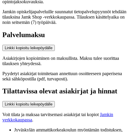
opintojaksokuvauksia.
Jamkin opiskelijapalveluille suunnatut tietopalvelupyynnöt tehdään
tilauksina Jamk Shop -verkkokaupassa. Tilauksen käsittelyaika on
noin seitsemän (7) työpäivää.
Palvelumaksu
Linkki kopioitu leikepöydälle
Asiakirjojen kopioiminen on maksullista. Maksu tulee suorittaa
tilauksen yhteydessä.
Pyydetyt asiakirjat toimitetaan annettuun osoitteeseen paperisena
sekä sähköpostilla (pdf, turvaposti).
Tilattavissa olevat asiakirjat ja hinnat
Linkki kopioitu leikepöydälle
Voit tilata ja maksaa tarvitsemasi asiakirjat tai kopiot
Jamkin
verkkokaupassa
.
Jyväskylän ammattikorkeakoulun myöntämän todistuksen,