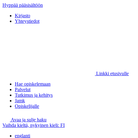
Hyppää pääsisältöön
Kirjasto
Yhteystiedot
Linkki etusivulle
Hae opiskelemaan
Palvelut
Tutkimus ja kehitys
Jamk
Opiskelijalle
Avaa ja sulje haku
Vaihda kieltä, nykyinen kieli:
FI
englanti