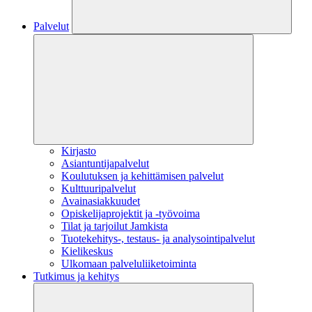
Palvelut
Kirjasto
Asiantuntijapalvelut
Koulutuksen ja kehittämisen palvelut
Kulttuuripalvelut
Avainasiakkuudet
Opiskelijaprojektit​ ja -työvoima
Tilat ja tarjoilut Jamkista
Tuotekehitys-, testaus- ja analysointipalvelut
Kielikeskus
Ulkomaan palveluliiketoiminta
Tutkimus ja kehitys