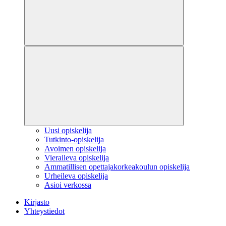
Uusi opiskelija
Tutkinto-opiskelija
Avoimen opiskelija
Vieraileva opiskelija
Ammatillisen opettajakorkeakoulun opiskelija
Urheileva opiskelija
Asioi verkossa
Kirjasto
Yhteystiedot