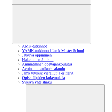
AMK-tutkinnot
YAMK-tutkinnot | Jamk Master School
Jatkuva oppiminen
Hakeminen Jamkiin
Ammatillinen opettajankoulutus
Avoin ammattikorkeakoulu
Jamk tutuksi: vierailut ja esittelyt
Opiskelijoiden kokemuksia
Syksyn yhteishaku