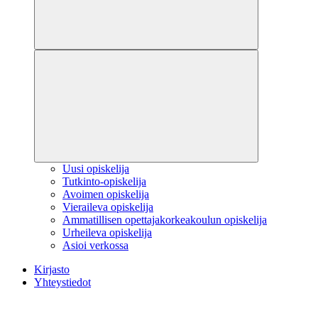
Uusi opiskelija
Tutkinto-opiskelija
Avoimen opiskelija
Vieraileva opiskelija
Ammatillisen opettajakorkeakoulun opiskelija
Urheileva opiskelija
Asioi verkossa
Kirjasto
Yhteystiedot