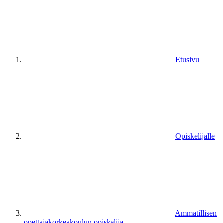
Etusivu
Opiskelijalle
Ammatillisen
opettajakorkeakoulun opiskelija