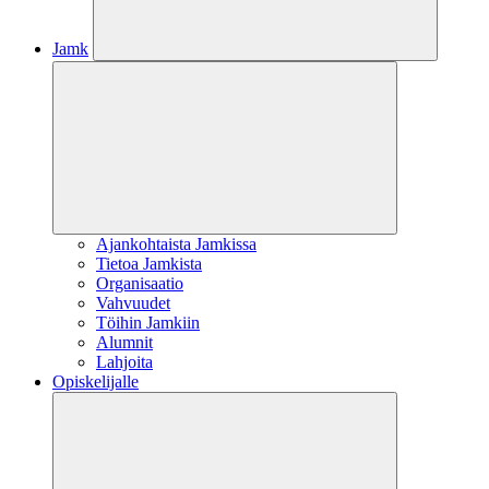
Jamk
Ajankohtaista Jamkissa
Tietoa Jamkista
Organisaatio
Vahvuudet
Töihin Jamkiin
Alumnit
Lahjoita
Opiskelijalle