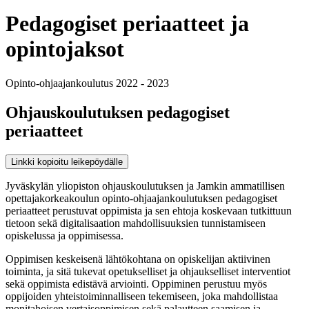
Pedagogiset periaatteet ja
opintojaksot
Opinto-ohjaajankoulutus 2022 - 2023
Ohjauskoulutuksen pedagogiset
periaatteet
Linkki kopioitu leikepöydälle
Jyväskylän yliopiston ohjauskoulutuksen ja Jamkin ammatillisen
opettajakorkeakoulun opinto-ohjaajankoulutuksen pedagogiset
periaatteet perustuvat oppimista ja sen ehtoja koskevaan tutkittuun
tietoon sekä digitalisaation mahdollisuuksien tunnistamiseen
opiskelussa ja oppimisessa.
Oppimisen keskeisenä lähtökohtana on opiskelijan aktiivinen
toiminta, ja sitä tukevat opetukselliset ja ohjaukselliset interventiot
sekä oppimista edistävä arviointi. Oppiminen perustuu myös
oppijoiden yhteistoiminnalliseen tekemiseen, joka mahdollistaa
monitahoisen vertaisoppimisen sekä palautteen saamisen ja