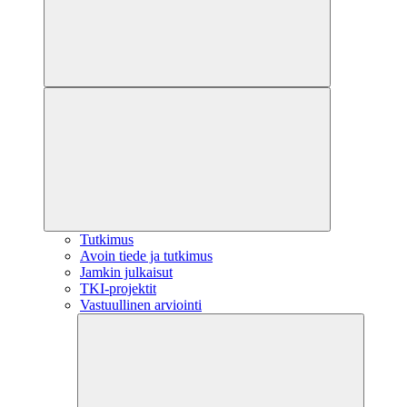
Tutkimus
Avoin tiede ja tutkimus
Jamkin julkaisut
TKI-projektit
Vastuullinen arviointi