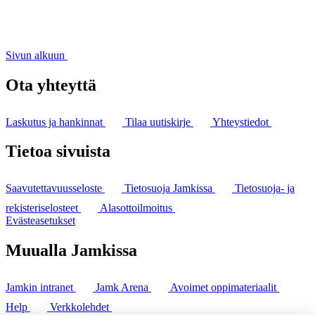
Sivun alkuun
Ota yhteyttä
Laskutus ja hankinnat
Tilaa uutiskirje
Yhteystiedot
Tietoa sivuista
Saavutettavuusseloste
Tietosuoja Jamkissa
Tietosuoja- ja
rekisteriselosteet
Alasottoilmoitus
Evästeasetukset
Muualla Jamkissa
Jamkin intranet
Jamk Arena
Avoimet oppimateriaalit
Help
Verkkolehdet