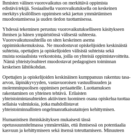
Ihmisten välinen vuorovaikutus on merkittävä oppimista
edistävä tekijä. Sosiaalisella vuorovaikutuksella on keskeinen
merkitys yksilöllisen oppimisen sekä jaetun ymmärtämisen
muodostamisessa ja uuden tiedon tuottamisessa.
Yhdessä tekeminen perustuu vuorovaikutukselliseen käsitykseen
ihmisen ja hänen ympäristönsä välisestä suhteesta.
Vuorovaikutussuhteilla on siten keskeinen asema
oppimiskokemuksissa. Ne muodostuvat opiskelijoiden keskinäistä
suhteista, opettajien ja opiskelijoiden välisistä suhteista sekä
muista sosiaalisista verkostoista, joilla on yhteisiä oppimistavoitteita.
Nämä yhteistyösuhteet muodostavat pedagogisen toiminnan
keskeisen lähtökohdan.
Opettajien ja opiskelijoiden keskinäinen kumppanuus rakentuu tasa-
arvon, läpinäkyvyyden, vastavuoroisen vastuullisuuden ja
molemminpuolisen oppimisen periaatteille. Luottamuksen
rakentaminen on yhteinen tehtävä. Erilaisten
yhteistoimintasuhteiden aktiivinen luominen osana opiskelua tuottaa
sellaisia valmiuksia, jotka mahdollistavat
yhteistoiminnallisten ongelmanratkaisutaitojen kehittymisen.
Humanistisen ihmiskäsityksen mukaisesti tässä
opetussuunnitelmassa ymmärretään, että ihmisessä on potentiaalia
kasvuun ja kehittymiseen sekä itsensä toteuttamiseen. Minuuteen