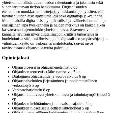
yhteistoiminnallista uuden tiedon rakentamista ja jakamista sekä
siihen tarvittavan tiedon hankkimista. Digitaalisuuden
eteneminen muokkaa ammatteja ja yhteiskuntaa jo nyt siten, että
tarvitaan uudenlaisia ajattelumalleja sekä digitaitoja ja -välineitä.
Monilla aloilla digitaalisista ympäristöistä ja -välineistä on tullut jo
ensisijainen tapa työskennellä ja näiden merkitys on kaiken aikaa
kasvamassa laajemminkin yhteiskunnassa. Saavutettavuuden
kannalta tarvitaan myös digitalisaation kriittistä tarkastelua ja
huolehtimista siitä, että ihmiset, joille digitaalisten ympäristöjen ja -
välineiden käyttö on vaikeaa tai mahdotonta, saavat myös
tarvitsemaansa ohjausta ja muita palveluja.
Opintojaksot
Ohjausprosessi ja ohjausmenetelmät 6 op
Ohjauksen teoreettiset lähestymistavat 5 op
Dialoginen ohjaussuhde ja vuorovaikutus 6 op
Ohjauspalveluiden järjestäminen ja moniammatillinen
verkostotyö 5 op
Verkostoharjoittelu 8 op
Ohjaus muuttuvassa yhteiskunnassa ja toimintaympäristössä 5
op
Ohjauksen kehittäminen ja tulevaisuusajattelu 5 op
Ohjauksen filosofiset ja eettiset lähtökohdat 5 op
Ohjaajan ammatillinen kehittyminen ja tutkiva työote 5 op