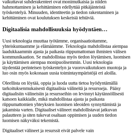
vaikuttavat suhderakenteet ovat monimutkaisia ja niiden
hahmottaminen ja kehittäminen edellyttää pitkäjänteistä
työskentelyä. Minuuden, identiteetin ja tiedon rakentaminen ja
kehittäminen ovat koulutuksen keskeisiä tehtäviä.
Digitaalisia mahdollisuuksia hyödyntäen…
Uusi teknologia muuttaa työtämme, organisaatioitamme,
yhteiskuntaamme ja elämäämme. Teknologia mahdollistaa aiempaa
laadukkaammin ajasta ja paikasta riippumattoman ihmisten välisen
kommunikaation. Se mahdollistaa myös tiedon löytämisen, luomisen
ja käyttämisen aiempaa monipuolisemmin. Uusi teknologia
täydentää perinteisen työskentelyn ja vuorovaikutuksen muotoja ja
luo osin myös kokonaan uusia toimintaympäristöjä eri aloilla.
Oleellista on löytää, oppia ja luoda uutta tietoa hyödyntämällä
tarkoituksenmukaisesti digitaalisia välineitä ja resursseja. Pääsy
digitaalisiin välineisiin ja resursseihin on levinnyt käytännöllisesti
katsoen kaikkialle, mikä mahdollistaa ajasta ja paikasta
riippumattomien yhteyksien luomisen ideoiden synnyttämistä ja
jakamista varten. Digitaaliset välineet mahdollistavat jatkuvan
palautteen ja siten tukevat osaltaan oppimisen ja uuden tiedon
luomisen näkyväksi tekemistä.
Digitaaliset välineet ja resurssit eivät palvele vain