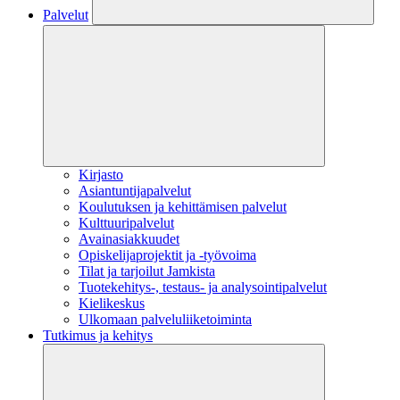
Palvelut
Kirjasto
Asiantuntijapalvelut
Koulutuksen ja kehittämisen palvelut
Kulttuuripalvelut
Avainasiakkuudet
Opiskelijaprojektit​ ja -työvoima
Tilat ja tarjoilut Jamkista
Tuotekehitys-, testaus- ja analysointipalvelut
Kielikeskus
Ulkomaan palveluliiketoiminta
Tutkimus ja kehitys