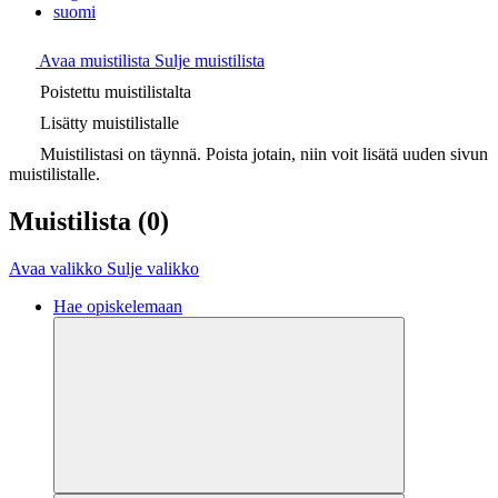
suomi
Avaa muistilista
Sulje muistilista
Poistettu muistilistalta
Lisätty muistilistalle
Muistilistasi on täynnä. Poista jotain, niin voit lisätä uuden sivun
muistilistalle.
Muistilista
(0)
Avaa valikko
Sulje valikko
Hae opiskelemaan