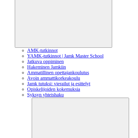
AMK-tutkinnot
YAMK-tutkinnot | Jamk Master School
Jatkuva oppiminen
Hakeminen Jamkiin
Ammatillinen opettajankoulutus
Avoin ammattikorkeakoulu
Jamk tutuksi: vierailut ja esittelyt
Opiskelijoiden kokemuksia
Syksyn yhteishaku