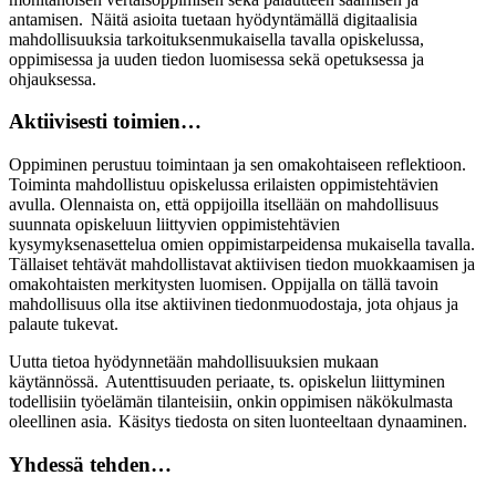
antamisen. Näitä asioita tuetaan hyödyntämällä digitaalisia
mahdollisuuksia tarkoituksenmukaisella tavalla opiskelussa,
oppimisessa ja uuden tiedon luomisessa sekä opetuksessa ja
ohjauksessa.
Aktiivisesti toimien…
Oppiminen perustuu toimintaan ja sen omakohtaiseen reflektioon.
Toiminta mahdollistuu opiskelussa erilaisten oppimistehtävien
avulla. Olennaista on, että oppijoilla itsellään on mahdollisuus
suunnata opiskeluun liittyvien oppimistehtävien
kysymyksenasettelua omien oppimistarpeidensa mukaisella tavalla.
Tällaiset tehtävät mahdollistavat aktiivisen tiedon muokkaamisen ja
omakohtaisten merkitysten luomisen. Oppijalla on tällä tavoin
mahdollisuus olla itse aktiivinen tiedonmuodostaja, jota ohjaus ja
palaute tukevat.
Uutta tietoa hyödynnetään mahdollisuuksien mukaan
käytännössä. Autenttisuuden periaate, ts. opiskelun liittyminen
todellisiin työelämän tilanteisiin, onkin oppimisen näkökulmasta
oleellinen asia. Käsitys tiedosta on siten luonteeltaan dynaaminen.
Yhdessä tehden…