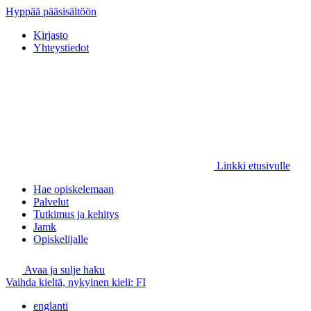
Hyppää pääsisältöön
Kirjasto
Yhteystiedot
Linkki etusivulle
Hae opiskelemaan
Palvelut
Tutkimus ja kehitys
Jamk
Opiskelijalle
Avaa ja sulje haku
Vaihda kieltä, nykyinen kieli:
FI
englanti