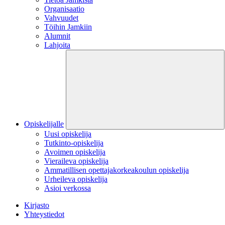
Organisaatio
Vahvuudet
Töihin Jamkiin
Alumnit
Lahjoita
Opiskelijalle
Uusi opiskelija
Tutkinto-opiskelija
Avoimen opiskelija
Vieraileva opiskelija
Ammatillisen opettajakorkeakoulun opiskelija
Urheileva opiskelija
Asioi verkossa
Kirjasto
Yhteystiedot