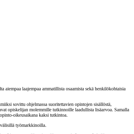
jalta aiempaa laajempaa ammatillista osaamista sekä henkilökohtaisia
iksi sovittu ohjelmassa suoritettavien opintojen sisällöstä,
avat opiskelijan molemmille tutkinnoille laadullista lisäarvoa. Samalla
 opinto-oikeusaikana kaksi tutkintoa.
älisillä työmarkkinoilla.