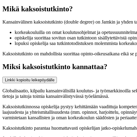
Mikä kaksoistutkinto?
Kansainvälinen kaksoistutkinto (double degree) on Jamkin ja yhden
korkeakouluilla on omat koulutusohjelmat ja opetussuunnitelma
opiskelija suorittaa sovitun osan tutkintoon sisällytettävistä op
lopuksi opiskelija saa tutkintotodistuksen molemmista korkeako
Kaksoistutkinto on mahdollista suorittaa opinto-oikeusaikana eikä se 
Miksi kaksoistutkinto kannattaa?
Linkki kopioitu leikepöydälle
Globalisaatio, kilpailu kansainvälisillä koulutus- ja työmarkkinoilla 
tietoja ja taitoja toimia kansainvälistyvässä työelämässä.
Kaksoistutkinnossa opiskelija pystyy kehittämään vaadittuja kompetens
laajuudesta ja yhteismitallisuudesta (mm. opinnot, harjoittelu, opinnäyt
varmistetaan kansallisten ja oman korkeakoulun säädösten ja periaattei
Kaksoistutkinto parantaa huomattavasti opiskelijan jatko-opiskelumahd