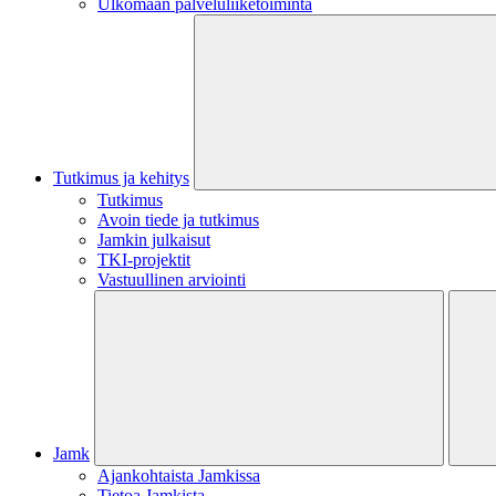
Ulkomaan palveluliiketoiminta
Tutkimus ja kehitys
Tutkimus
Avoin tiede ja tutkimus
Jamkin julkaisut
TKI-projektit
Vastuullinen arviointi
Jamk
Ajankohtaista Jamkissa
Tietoa Jamkista