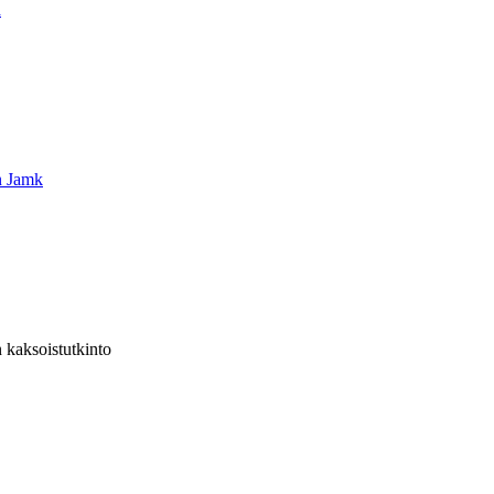
a
n Jamk
 kaksoistutkinto