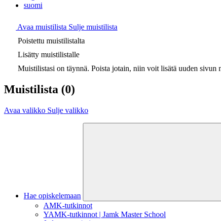
suomi
Avaa muistilista
Sulje muistilista
Poistettu muistilistalta
Lisätty muistilistalle
Muistilistasi on täynnä. Poista jotain, niin voit lisätä uuden sivun m
Muistilista
(0)
Avaa valikko
Sulje valikko
Hae opiskelemaan
AMK-tutkinnot
YAMK-tutkinnot | Jamk Master School