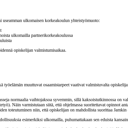
 tai useamman ulkomaisen korkeakoulun yhteistyömuoto:
t
innoista ulkomailla partnerikorkeakoulussa
uluista
pidennä opiskelijan valmistumisaikaa.
sekä työelämän muuttuvat osaamistarpeet vaativat valmistuvalta opiskeli
seja normaalia vaihtojaksoa syvemmin, sillä kaksoistutkinnossa on valmi
etyö). Näin varmistutaan siitä, että ohjelmassa suoritettavat opinnot ant
den toteutuminen niin, että opiskelijan on mahdollista suorittaa Jamkin
ollisuuksia esimerkiksi ulkomailla, puhumattakaan sen eduista kansainv