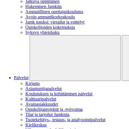
Jatkuva oppiminen
Hakeminen Jamkiin
Ammatillinen opettajankoulutus
Avoin ammattikorkeakoulu
Jamk tutuksi: vierailut ja esittelyt
Opiskelijoiden kokemuksia
Syksyn yhteishaku
Palvelut
Kirjasto
Asiantuntijapalvelut
Koulutuksen ja kehittämisen palvelut
Kulttuuripalvelut
Avainasiakkuudet
Opiskelijaprojektit​ ja -työvoima
Tilat ja tarjoilut Jamkista
Tuotekehitys-, testaus- ja analysointipalvelut
Kielikeskus