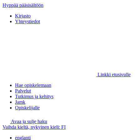
Hyppää pääsisältöön
Kirjasto
Yhteystiedot
Linkki etusivulle
Hae opiskelemaan
Palvelut
Tutkimus ja kehitys
Jamk
Opiskelijalle
Avaa ja sulje haku
Vaihda kieltä, nykyinen kieli:
FI
englanti