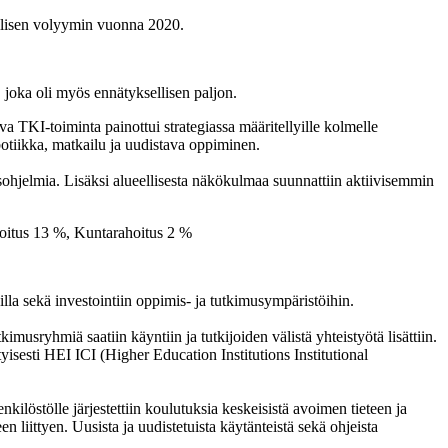
ellisen volyymin vuonna 2020.
joka oli myös ennätyksellisen paljon.
 TKI-toiminta painottui strategiassa määritellyille kolmelle
botiikka, matkailu ja uudistava oppiminen.
ohjelmia. Lisäksi alueellisesta näkökulmaa suunnattiin aktiivisemmin
illa sekä investointiin oppimis- ja tutkimusympäristöihin.
kimusryhmiä saatiin käyntiin ja tutkijoiden välistä yhteistyötä lisättiin.
yisesti HEI ICI (Higher Education Institutions Institutional
nkilöstölle järjestettiin koulutuksia keskeisistä avoimen tieteen ja
n liittyen. Uusista ja uudistetuista käytänteistä sekä ohjeista