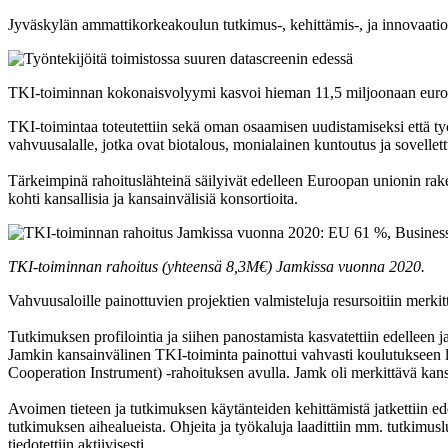
Jyväskylän ammattikorkeakoulun tutkimus-, kehittämis-, ja innovaatio
TKI-toiminnan kokonaisvolyymi kasvoi hieman 11,5 miljoonaan euroon. 
TKI-toimintaa toteutettiin sekä oman osaamisen uudistamiseksi että ty
vahvuusalalle, jotka ovat biotalous, monialainen kuntoutus ja sovellet
Tärkeimpinä rahoituslähteinä säilyivät edelleen Euroopan unionin rak
kohti kansallisia ja kansainvälisiä konsortioita.
TKI-toiminnan rahoitus (yhteensä 8,3M€) Jamkissa vuonna 2020.
Vahvuusaloille painottuvien projektien valmisteluja resursoitiin merki
Tutkimuksen profilointia ja siihen panostamista kasvatettiin edelleen ja t
Jamkin kansainvälinen TKI-toiminta painottui vahvasti koulutukseen lii
Cooperation Instrument) -rahoituksen avulla. Jamk oli merkittävä kansa
Avoimen tieteen ja tutkimuksen käytänteiden kehittämistä jatkettiin edel
tutkimuksen aihealueista. Ohjeita ja työkaluja laadittiin mm. tutkimuslu
tiedotettiin aktiivisesti.