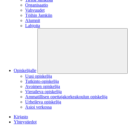
Organisaatio
Vahvuudet
Töihin Jamkiin
Alumnit
Lahjoita
Opiskelijalle
Uusi opiskelija
Tutkinto-opiskelija
Avoimen opiskelija
Vieraileva opiskelija
Ammatillisen opettajakorkeakoulun opiskelija
Urheileva opiskelija
Asioi verkossa
Kirjasto
Yhteystiedot