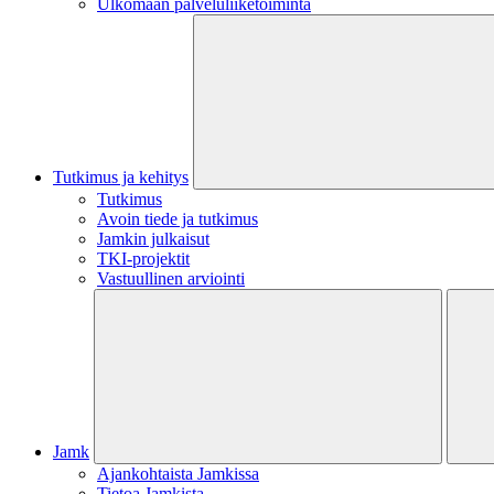
Ulkomaan palveluliiketoiminta
Tutkimus ja kehitys
Tutkimus
Avoin tiede ja tutkimus
Jamkin julkaisut
TKI-projektit
Vastuullinen arviointi
Jamk
Ajankohtaista Jamkissa
Tietoa Jamkista