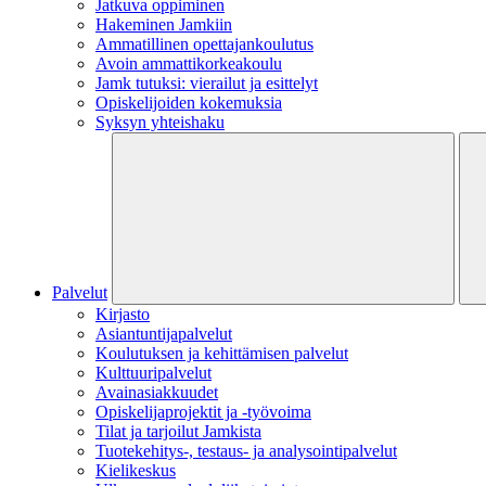
Jatkuva oppiminen
Hakeminen Jamkiin
Ammatillinen opettajankoulutus
Avoin ammattikorkeakoulu
Jamk tutuksi: vierailut ja esittelyt
Opiskelijoiden kokemuksia
Syksyn yhteishaku
Palvelut
Kirjasto
Asiantuntijapalvelut
Koulutuksen ja kehittämisen palvelut
Kulttuuripalvelut
Avainasiakkuudet
Opiskelijaprojektit​ ja -työvoima
Tilat ja tarjoilut Jamkista
Tuotekehitys-, testaus- ja analysointipalvelut
Kielikeskus