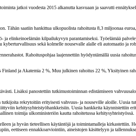
toiminta jatkoi vuodesta 2015 alkanutta kasvuaan ja saavutti ennätyks
Tähän saatiin hankittua ulkopuolista rahoitusta 8,3 miljoonaa euroa, 
ö- ja elinkeinoelämän kilpailukyvyn parantamiseksi. Työelämää palveleva
tu kyberturvallisuus sekä kolmelle nousevalle alalle eli automaatio ja ro
ennerahastot. Rahoituspohjaa laajennettiin hyödyntämällä uusia rahoitus
ttävästi. Lisäksi panostettiin tutkimustoiminnan edistämiseen vahvuusalo
utkijoita rekrytoitiin erityisesti vahvuus- ja nouseville aloille. Uusia tut
ttyviin kehitysyhteistyöhankkeisiin. Uusia hankkeita käynnistettiin erit
llinen toimija ulkoministeriön kautta rahoitetussa kehitysyhteistyössä.
leen ja hyvän tieteellisen käytäntöjä ja toimintamalleja kirkastettiin. He
piin, eettiseen ennakkoarviointiin, aineistojen käsittelyyn ja tallennuksee