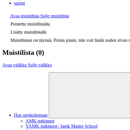
suomi
Avaa muistilista
Sulje muistilista
Poistettu muistilistalta
Lisätty muistilistalle
Muistilistasi on täynnä. Poista jotain, niin voit lisätä uuden sivun m
Muistilista
(0)
Avaa valikko
Sulje valikko
Hae opiskelemaan
AMK-tutkinnot
YAMK-tutkinnot | Jamk Master School