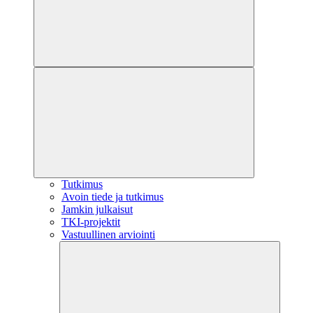
Tutkimus
Avoin tiede ja tutkimus
Jamkin julkaisut
TKI-projektit
Vastuullinen arviointi