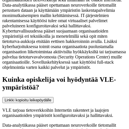
Data-analytiikassa pääset opettamaan neuroverkoille tietomallit
perustuen dataan ja käyttämään ympäristön laskentapalvelimia
monimutkaisempien mallin kehittämisessä. IT-järjestelmien
rakentamisessa käyttöösi tulee omat virtuaaliset palvelimet
palveluineen konfiguroitavaksi sekä hallittavaksi.
Kyberturvallisuudessa pääset suojaamaan organisaatioiden
ympäristöjä eri tekniikoilla ja menetelmillä sekä opit miten
tietoturva-aukkoja etsitään eettisen hakkeroinnin avulla. Lisäksi
kyberharjoituksessa toimit osana organisaatiota puolustamalla
organisaation liiketoimintaa aktiivisilta hyökkäyksiltä tai tarjoamassa
palvelua tietoturvavalvomosta (Security Operations Center) muille
organisaatioille. Sovelluskehityksessä saat käyttöösi full-stack
ohjelmointia varten kaikki palvelut ja ympäristöt.
Kuinka opiskelija voi hyödyntää VLE-
ympäristöä?
Linkki kopioitu leikepöydälle
VLE tarjoaa tietoverkkoihin Internetin rakenteet ja laajojen
organisaatioiden ympäristöt konfiguroitavaksi ja hallittavaksi.
Data-analytiikassa pääset opettamaan neuroverkoille tietomallit