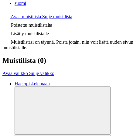
suomi
Avaa muistilista
Sulje muistilista
Poistettu muistilistalta
Lisätty muistilistalle
Muistilistasi on täynnä. Poista jotain, niin voit lisätä uuden sivun
muistilistalle.
Muistilista
(0)
Avaa valikko
Sulje valikko
Hae opiskelemaan