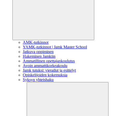
AMK-tutkinnot
YAMK-tutkinnot | Jamk Master School
Jatkuva oppiminen
Hakeminen Jamkiin
Ammatillinen opettajankoulutus
Avoin ammattikorkeakoulu
Jamk tutuksi: vierailut ja esittelyt
Opiskelijoiden kokemuksia
Syksyn yhteishaku