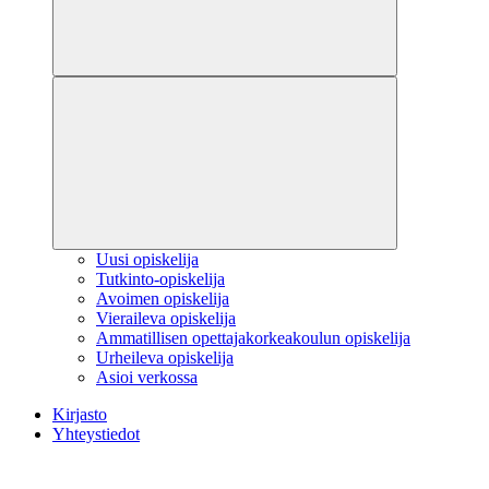
Uusi opiskelija
Tutkinto-opiskelija
Avoimen opiskelija
Vieraileva opiskelija
Ammatillisen opettajakorkeakoulun opiskelija
Urheileva opiskelija
Asioi verkossa
Kirjasto
Yhteystiedot