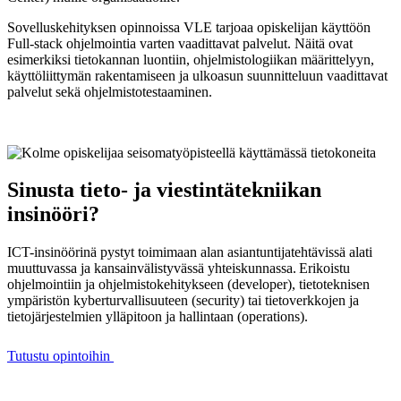
Sovelluskehityksen opinnoissa VLE tarjoaa opiskelijan käyttöön
Full-stack ohjelmointia varten vaadittavat palvelut. Näitä ovat
esimerkiksi tietokannan luontiin, ohjelmistologiikan määrittelyyn,
käyttöliittymän rakentamiseen ja ulkoasun suunnitteluun vaadittavat
palvelut sekä ohjelmistotestaaminen.
Sinusta tieto- ja viestintätekniikan
insinööri?
ICT-insinöörinä pystyt toimimaan alan asiantuntijatehtävissä alati
muuttuvassa ja kansainvälistyvässä yhteiskunnassa. Erikoistu
ohjelmointiin ja ohjelmistokehitykseen (developer), tietoteknisen
ympäristön kyberturvallisuuteen (security) tai tietoverkkojen ja
tietojärjestelmien ylläpitoon ja hallintaan (operations).
Tutustu opintoihin