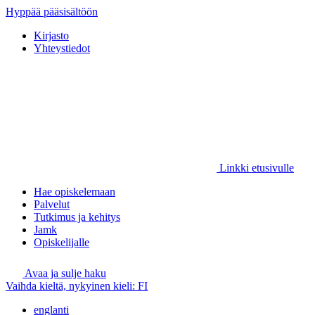
Hyppää pääsisältöön
Kirjasto
Yhteystiedot
Linkki etusivulle
Hae opiskelemaan
Palvelut
Tutkimus ja kehitys
Jamk
Opiskelijalle
Avaa ja sulje haku
Vaihda kieltä, nykyinen kieli:
FI
englanti