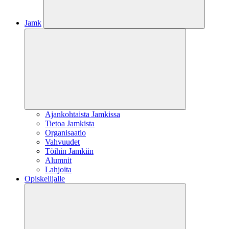
Jamk
Ajankohtaista Jamkissa
Tietoa Jamkista
Organisaatio
Vahvuudet
Töihin Jamkiin
Alumnit
Lahjoita
Opiskelijalle