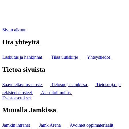
Sivun alkuun
Ota yhteyttä
Laskutus ja hankinnat
Tilaa uutiskirje
Yhteystiedot
Tietoa sivuista
Saavutettavuusseloste
Tietosuoja Jamkissa
Tietosuoja- ja
rekisteriselosteet
Alasottoilmoitus
Evästeasetukset
Muualla Jamkissa
Jamkin intranet
Jamk Arena
Avoimet oppimateriaalit