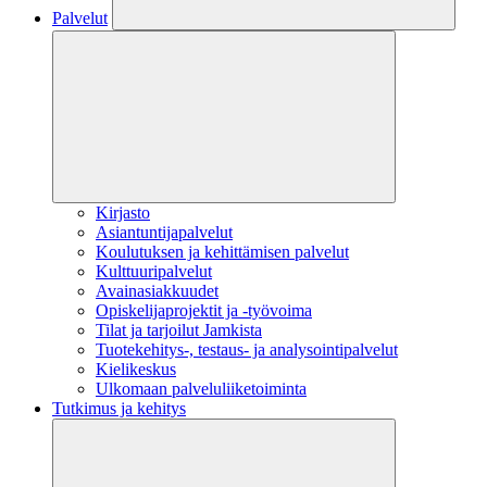
Palvelut
Kirjasto
Asiantuntijapalvelut
Koulutuksen ja kehittämisen palvelut
Kulttuuripalvelut
Avainasiakkuudet
Opiskelijaprojektit​ ja -työvoima
Tilat ja tarjoilut Jamkista
Tuotekehitys-, testaus- ja analysointipalvelut
Kielikeskus
Ulkomaan palveluliiketoiminta
Tutkimus ja kehitys