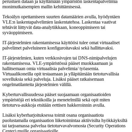
perustuen dataan ja käyttämään ympäristön laskentapalvelimia
monimutkaisempien mallin kehittämisessä.
Tekoälyn opettamiseen suurten datamäärien avulla, hyödyntäen
VLE:n laskentapalvelimien laskentatehoa. Laskentaa vaativat
tehtävät liittyvät data-analytiikkaan, koneoppimiseen tai
syväoppimiseen.
IT-järjestelmien rakentamisessa käyttöösi tulee omat virtuaaliset
palvelimet palveluineen konfiguroitavaksi sekä hallittavaksi.
IT-järjestelmien, kuten verkkosivujen tai DNS-nimipalvelujen
rakentamisessa. VLE-ympäristössä pääset muokkaamaan ja
hallitsemaan omia virtuaalisia palvelimia/ työasemia.
Virtuaalikoneilla opit testaamaan ja ylläpitämään tietoturvallisia
sovelluksia sekä palveluja. Lisäksi pääset ratkaisemaan
ongelmatilanteita järjestelmien välillä.
Kyberturvallisuudessa pääset suojaamaan organisaatioiden
ympäristöjä eri tekniikoilla ja menetelmillä sekä opit miten
tietoturva-aukkoja etsitään eettisen hakkeroinnin avulla.
Lisäksi kyberharjoituksessa toimit osana organisaatiota
puolustamalla organisaation liiketoimintaa aktiivisilta hyökkäyksiltä
tai tarjoamassa palvelua tietoturvavalvomosta (Security Operations
Center) muille organisaatioille.