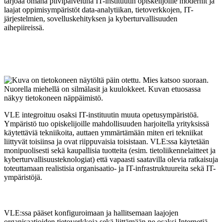
tarjoaa omana pilvipalveluna IT-instituutin opiskelijoille modernit ja
laajat oppimisympäristöt data-analytiikan, tietoverkkojen, IT-
järjestelmien, sovelluskehityksen ja kyberturvallisuuden
aihepiireissä.
VLE integroituu osaksi IT-instituutin muuta opetusympäristöä.
Ympäristö tuo opiskelijoille mahdollisuuden harjoitella yrityksissä
käytettäviä tekniikoita, auttaen ymmärtämään miten eri tekniikat
liittyvät toisiinsa ja ovat riippuvaisia toisistaan. VLE:ssa käytetään
monipuolisesti sekä kaupallisia tuotteita (esim. tietoliikennelaitteet ja
kyberturvallisuusteknologiat) että vapaasti saatavilla olevia ratkaisuja
toteuttamaan realistisia organisaatio- ja IT-infrastruktuureita sekä IT-
ympäristöjä.
VLE:ssa pääset konfiguroimaan ja hallitsemaan laajojen
organisaatioiden tietoverkkoja sekä liittämään ne osaksi Internetiä.