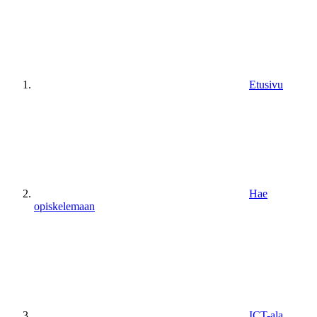
Etusivu
Hae
opiskelemaan
ICT-ala