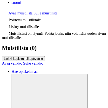
suomi
Avaa muistilista
Sulje muistilista
Poistettu muistilistalta
Lisätty muistilistalle
Muistilistasi on täynnä. Poista jotain, niin voit lisätä uuden sivun
muistilistalle.
Muistilista
(0)
Linkki kopioitu leikepöydälle
Avaa valikko
Sulje valikko
Hae opiskelemaan