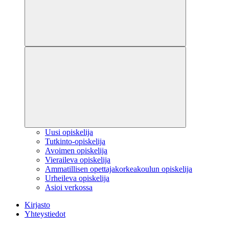
Uusi opiskelija
Tutkinto-opiskelija
Avoimen opiskelija
Vieraileva opiskelija
Ammatillisen opettajakorkeakoulun opiskelija
Urheileva opiskelija
Asioi verkossa
Kirjasto
Yhteystiedot