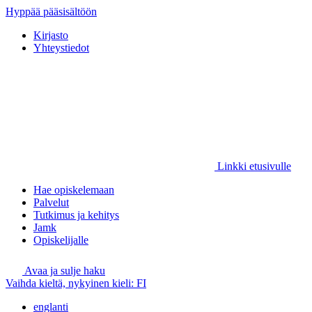
Hyppää pääsisältöön
Kirjasto
Yhteystiedot
Linkki etusivulle
Hae opiskelemaan
Palvelut
Tutkimus ja kehitys
Jamk
Opiskelijalle
Avaa ja sulje haku
Vaihda kieltä, nykyinen kieli:
FI
englanti