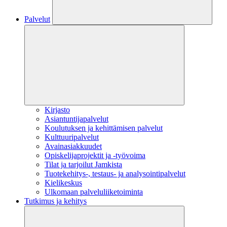
Palvelut
Kirjasto
Asiantuntijapalvelut
Koulutuksen ja kehittämisen palvelut
Kulttuuripalvelut
Avainasiakkuudet
Opiskelijaprojektit​ ja -työvoima
Tilat ja tarjoilut Jamkista
Tuotekehitys-, testaus- ja analysointipalvelut
Kielikeskus
Ulkomaan palveluliiketoiminta
Tutkimus ja kehitys