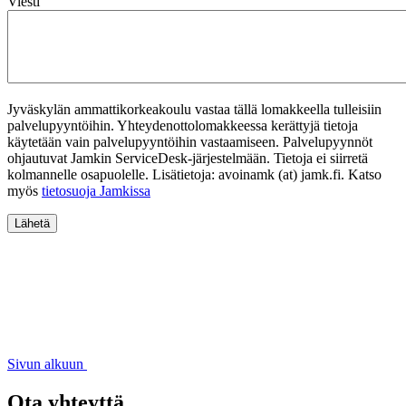
Viesti
Jyväskylän ammattikorkeakoulu vastaa tällä lomakkeella tulleisiin
palvelupyyntöihin. Yhteydenottolomakkeessa kerättyjä tietoja
käytetään vain palvelupyyntöihin vastaamiseen. Palvelupyynnöt
ohjautuvat Jamkin ServiceDesk-järjestelmään. Tietoja ei siirretä
kolmannelle osapuolelle. Lisätietoja: avoinamk (at) jamk.fi. Katso
myös
tietosuoja Jamkissa
Sivun alkuun
Ota yhteyttä