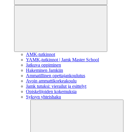
AMK-tutkinnot
YAMK-tutkinnot | Jamk Master School
Jatkuva oppiminen
Hakeminen Jamkiin
Ammatillinen opettajankoulutus
Avoin ammattikorkeakoulu
Jamk tutuksi: vierailut ja esittelyt
Opiskelijoiden kokemuksia
Syksyn yhteishaku