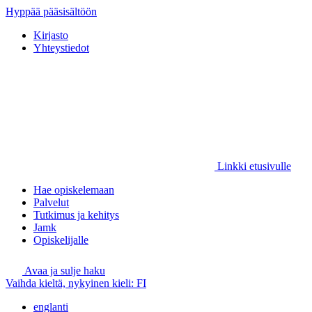
Hyppää pääsisältöön
Kirjasto
Yhteystiedot
Linkki etusivulle
Hae opiskelemaan
Palvelut
Tutkimus ja kehitys
Jamk
Opiskelijalle
Avaa ja sulje haku
Vaihda kieltä, nykyinen kieli:
FI
englanti