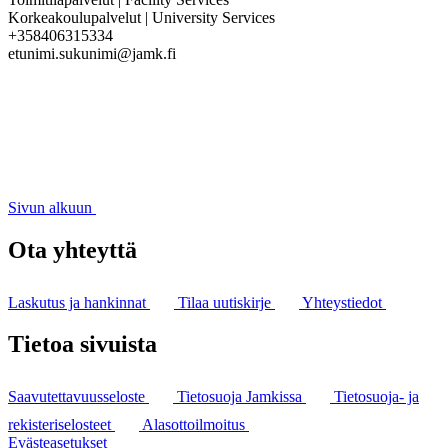
Korkeakoulupalvelut | University Services
+358406315334
etunimi.sukunimi@jamk.fi
Sivun alkuun
Ota yhteyttä
Laskutus ja hankinnat
Tilaa uutiskirje
Yhteystiedot
Tietoa sivuista
Saavutettavuusseloste
Tietosuoja Jamkissa
Tietosuoja- ja
rekisteriselosteet
Alasottoilmoitus
Evästeasetukset