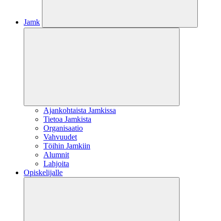
Jamk
Ajankohtaista Jamkissa
Tietoa Jamkista
Organisaatio
Vahvuudet
Töihin Jamkiin
Alumnit
Lahjoita
Opiskelijalle