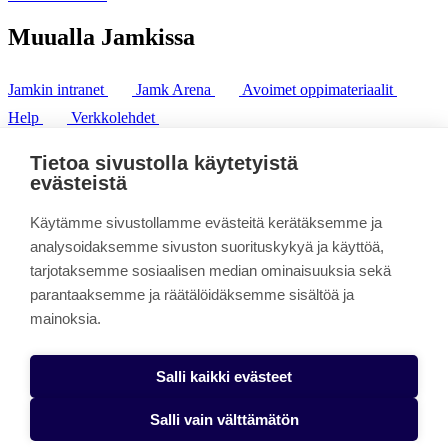
Muualla Jamkissa
Jamkin intranet
Jamk Arena
Avoimet oppimateriaalit
Help
Verkkolehdet
Pl 207 | 40101 Jyväskylä
puh. +358 20 743 8100
Tietoa sivustolla käytetyistä
fax. +358 14 449 9694
evästeistä
Käytämme sivustollamme evästeitä kerätäksemme ja
analysoidaksemme sivuston suorituskykyä ja käyttöä,
tarjotaksemme sosiaalisen median ominaisuuksia sekä
parantaaksemme ja räätälöidäksemme sisältöä ja
mainoksia.
Salli kaikki evästeet
Salli vain välttämätön