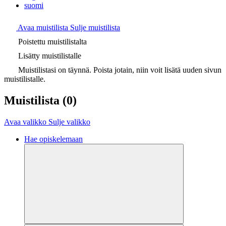
suomi
Avaa muistilista
Sulje muistilista
Poistettu muistilistalta
Lisätty muistilistalle
Muistilistasi on täynnä. Poista jotain, niin voit lisätä uuden sivun
muistilistalle.
Muistilista
(0)
Avaa valikko
Sulje valikko
Hae opiskelemaan