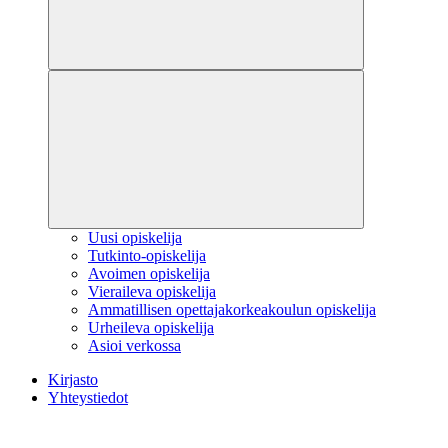
Uusi opiskelija
Tutkinto-opiskelija
Avoimen opiskelija
Vieraileva opiskelija
Ammatillisen opettajakorkeakoulun opiskelija
Urheileva opiskelija
Asioi verkossa
Kirjasto
Yhteystiedot