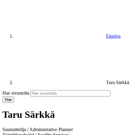
Etusivu
Taru Särkkä
Hae sivustolta
Taru Särkkä
Suunnittelija | Administrative Planner
Toimitilapalvelut | Facility Services