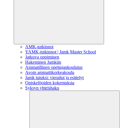
AMK-tutkinnot
YAMK-tutkinnot | Jamk Master School
Jatkuva oppiminen
Hakeminen Jamkiin
Ammatillinen opettajankoulutus
Avoin ammattikorkeakoulu
Jamk tutuksi: vierailut ja esittelyt
Opiskelijoiden kokemuksia
Syksyn yhteishaku