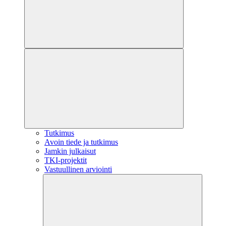
Tutkimus
Avoin tiede ja tutkimus
Jamkin julkaisut
TKI-projektit
Vastuullinen arviointi