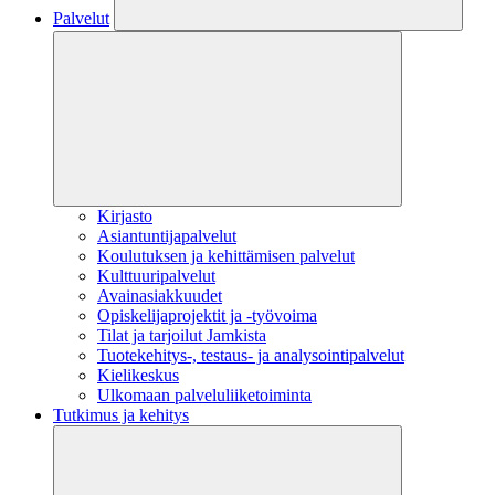
Palvelut
Kirjasto
Asiantuntijapalvelut
Koulutuksen ja kehittämisen palvelut
Kulttuuripalvelut
Avainasiakkuudet
Opiskelijaprojektit​ ja -työvoima
Tilat ja tarjoilut Jamkista
Tuotekehitys-, testaus- ja analysointipalvelut
Kielikeskus
Ulkomaan palveluliiketoiminta
Tutkimus ja kehitys