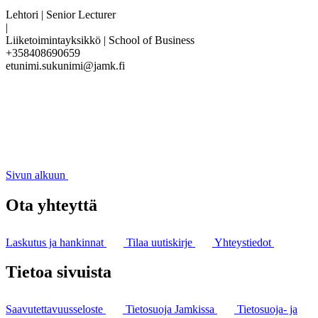
Lehtori | Senior Lecturer
|
Liiketoimintayksikkö | School of Business
+358408690659
etunimi.sukunimi@jamk.fi
Sivun alkuun
Ota yhteyttä
Laskutus ja hankinnat
Tilaa uutiskirje
Yhteystiedot
Tietoa sivuista
Saavutettavuusseloste
Tietosuoja Jamkissa
Tietosuoja- ja