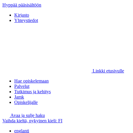
Hyppää pääsisältöön
Kirjasto
Yhteystiedot
Linkki etusivulle
Hae opiskelemaan
Palvelut
Tutkimus ja kehitys
Jamk
Opiskelijalle
Avaa ja sulje haku
Vaihda kieltä, nykyinen kieli:
FI
englanti