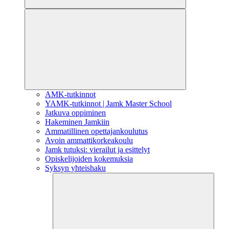
AMK-tutkinnot
YAMK-tutkinnot | Jamk Master School
Jatkuva oppiminen
Hakeminen Jamkiin
Ammatillinen opettajankoulutus
Avoin ammattikorkeakoulu
Jamk tutuksi: vierailut ja esittelyt
Opiskelijoiden kokemuksia
Syksyn yhteishaku