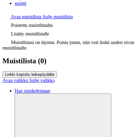
suomi
Avaa muistilista
Sulje muistilista
Poistettu muistilistalta
Lisätty muistilistalle
Muistilistasi on täynnä. Poista jotain, niin voit lisätä uuden sivun
muistilistalle.
Muistilista
(0)
Linkki kopioitu leikepöydälle
Avaa valikko
Sulje valikko
Hae opiskelemaan