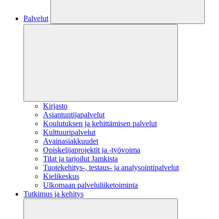
Palvelut
Kirjasto
Asiantuntijapalvelut
Koulutuksen ja kehittämisen palvelut
Kulttuuripalvelut
Avainasiakkuudet
Opiskelijaprojektit​ ja -työvoima
Tilat ja tarjoilut Jamkista
Tuotekehitys-, testaus- ja analysointipalvelut
Kielikeskus
Ulkomaan palveluliiketoiminta
Tutkimus ja kehitys