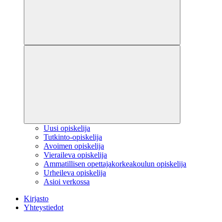
Uusi opiskelija
Tutkinto-opiskelija
Avoimen opiskelija
Vieraileva opiskelija
Ammatillisen opettajakorkeakoulun opiskelija
Urheileva opiskelija
Asioi verkossa
Kirjasto
Yhteystiedot