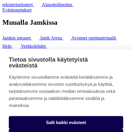
rekisteriselosteet
Alasottoilmoitus
Evästeasetukset
Muualla Jamkissa
Jamkin intranet
Jamk Arena
Avoimet oppimateriaalit
Help
Verkkolehdet
Pl 207 | 40101 Jyväskylä
puh. +358 20 743 8100
Tietoa sivustolla käytetyistä
fax. +358 14 449 9694
evästeistä
Käytämme sivustollamme evästeitä kerätäksemme ja
analysoidaksemme sivuston suorituskykyä ja käyttöä,
tarjotaksemme sosiaalisen median ominaisuuksia sekä
parantaaksemme ja räätälöidäksemme sisältöä ja
mainoksia.
Salli kaikki evästeet