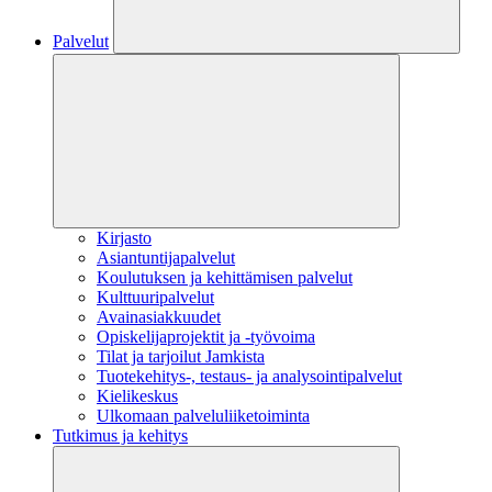
Palvelut
Kirjasto
Asiantuntijapalvelut
Koulutuksen ja kehittämisen palvelut
Kulttuuripalvelut
Avainasiakkuudet
Opiskelijaprojektit​ ja -työvoima
Tilat ja tarjoilut Jamkista
Tuotekehitys-, testaus- ja analysointipalvelut
Kielikeskus
Ulkomaan palveluliiketoiminta
Tutkimus ja kehitys