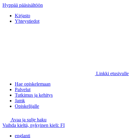
Hyppää pääsisältöön
Kirjasto
Yhteystiedot
Linkki etusivulle
Hae opiskelemaan
Palvelut
Tutkimus ja kehitys
Jamk
Opiskelijalle
Avaa ja sulje haku
Vaihda kieltä, nykyinen kieli:
FI
englanti