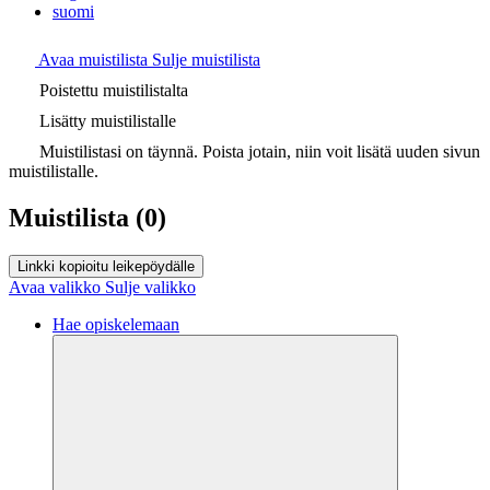
suomi
Avaa muistilista
Sulje muistilista
Poistettu muistilistalta
Lisätty muistilistalle
Muistilistasi on täynnä. Poista jotain, niin voit lisätä uuden sivun
muistilistalle.
Muistilista
(0)
Linkki kopioitu leikepöydälle
Avaa valikko
Sulje valikko
Hae opiskelemaan