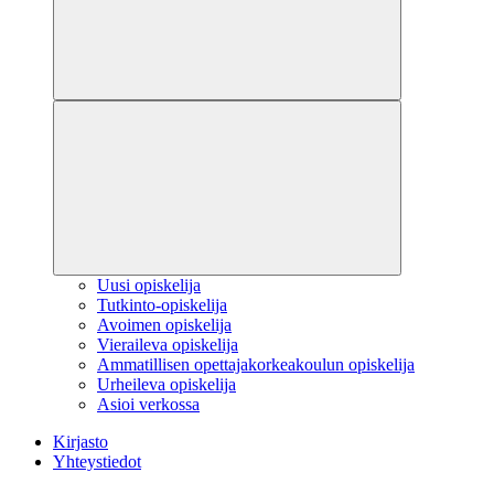
Uusi opiskelija
Tutkinto-opiskelija
Avoimen opiskelija
Vieraileva opiskelija
Ammatillisen opettajakorkeakoulun opiskelija
Urheileva opiskelija
Asioi verkossa
Kirjasto
Yhteystiedot