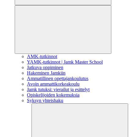
AMK-tutkinnot
YAMK-tutkinnot | Jamk Master School
Jatkuva oppiminen
Hakeminen Jamkiin
Ammatillinen opettajankoulutus
Avoin ammattikorkeakoulu
Jamk tutuksi: vierailut ja esittelyt
Opiskelijoiden kokemuksia
Syksyn yhteishaku