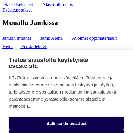
rekisteriselosteet
Alasottoilmoitus
Evästeasetukset
Muualla Jamkissa
Jamkin intranet
Jamk Arena
Avoimet oppimateriaalit
Help
Verkkolehdet
Pl 207 | 40101 Jyväskylä
puh. +358 20 743 8100
Tietoa sivustolla käytetyistä
fax. +358 14 449 9694
evästeistä
Käytämme sivustollamme evästeitä kerätäksemme ja
analysoidaksemme sivuston suorituskykyä ja käyttöä,
tarjotaksemme sosiaalisen median ominaisuuksia sekä
parantaaksemme ja räätälöidäksemme sisältöä ja
mainoksia.
Salli kaikki evästeet