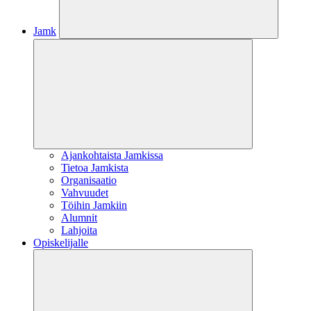
Jamk
Ajankohtaista Jamkissa
Tietoa Jamkista
Organisaatio
Vahvuudet
Töihin Jamkiin
Alumnit
Lahjoita
Opiskelijalle