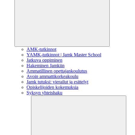
AMK-tutkinnot
YAMK-tutkinnot | Jamk Master School
Jatkuva oppiminen
Hakeminen Jamkiin
Ammatillinen opettajankoulutus
Avoin ammattikorkeakoulu
Jamk tutuksi: vierailut ja esittelyt
Opiskelijoiden kokemuksia
Syksyn yhteishaku