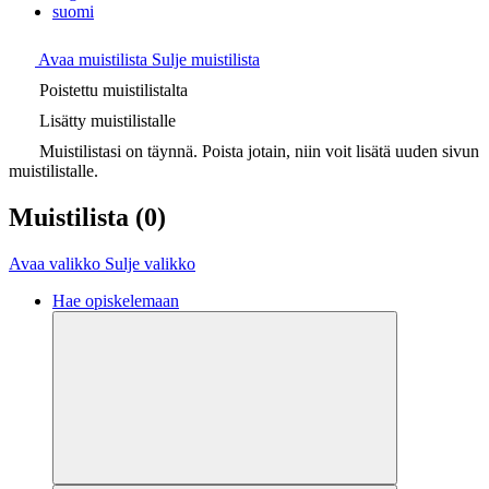
suomi
Avaa muistilista
Sulje muistilista
Poistettu muistilistalta
Lisätty muistilistalle
Muistilistasi on täynnä. Poista jotain, niin voit lisätä uuden sivun
muistilistalle.
Muistilista
(0)
Avaa valikko
Sulje valikko
Hae opiskelemaan