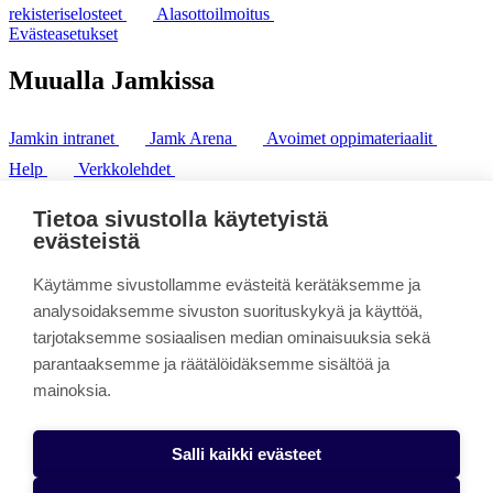
rekisteriselosteet
Alasottoilmoitus
Evästeasetukset
Muualla Jamkissa
Jamkin intranet
Jamk Arena
Avoimet oppimateriaalit
Help
Verkkolehdet
Pl 207 | 40101 Jyväskylä
puh. +358 20 743 8100
Tietoa sivustolla käytetyistä
fax. +358 14 449 9694
evästeistä
Käytämme sivustollamme evästeitä kerätäksemme ja
analysoidaksemme sivuston suorituskykyä ja käyttöä,
tarjotaksemme sosiaalisen median ominaisuuksia sekä
parantaaksemme ja räätälöidäksemme sisältöä ja
mainoksia.
Salli kaikki evästeet