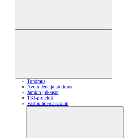
Tutkimus
Avoin tiede ja tutkimus
Jamkin julkaisut
TKI-projektit
Vastuullinen arviointi