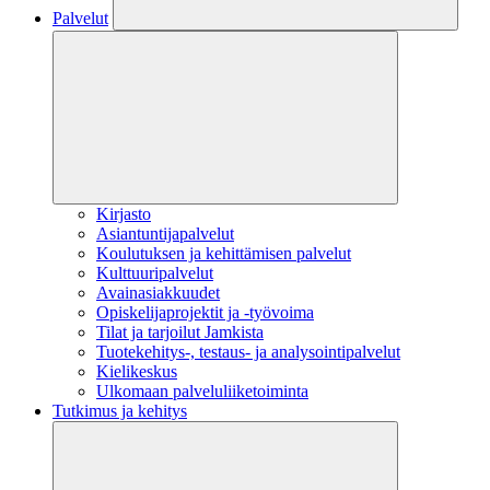
Palvelut
Kirjasto
Asiantuntijapalvelut
Koulutuksen ja kehittämisen palvelut
Kulttuuripalvelut
Avainasiakkuudet
Opiskelijaprojektit​ ja -työvoima
Tilat ja tarjoilut Jamkista
Tuotekehitys-, testaus- ja analysointipalvelut
Kielikeskus
Ulkomaan palveluliiketoiminta
Tutkimus ja kehitys