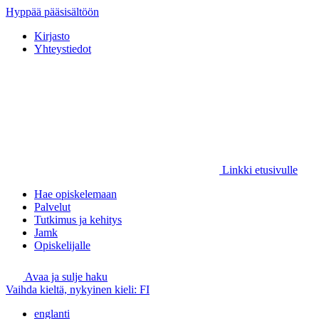
Hyppää pääsisältöön
Kirjasto
Yhteystiedot
Linkki etusivulle
Hae opiskelemaan
Palvelut
Tutkimus ja kehitys
Jamk
Opiskelijalle
Avaa ja sulje haku
Vaihda kieltä, nykyinen kieli:
FI
englanti