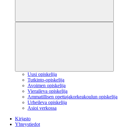
Uusi opiskelija
Tutkinto-opiskelija
Avoimen opiskelija
Vieraileva opiskelija
Ammatillisen opettajakorkeakoulun opiskelija
Urheileva opiskelija
Asioi verkossa
Kirjasto
Yhteystiedot