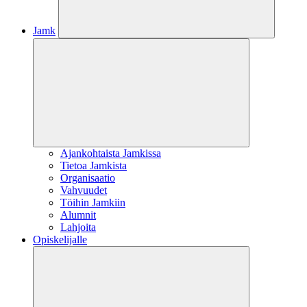
Jamk
Ajankohtaista Jamkissa
Tietoa Jamkista
Organisaatio
Vahvuudet
Töihin Jamkiin
Alumnit
Lahjoita
Opiskelijalle