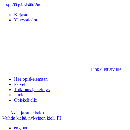
Hyppää pääsisältöön
Kirjasto
Yhteystiedot
Linkki etusivulle
Hae opiskelemaan
Palvelut
Tutkimus ja kehitys
Jamk
Opiskelijalle
Avaa ja sulje haku
Vaihda kieltä, nykyinen kieli:
FI
englanti