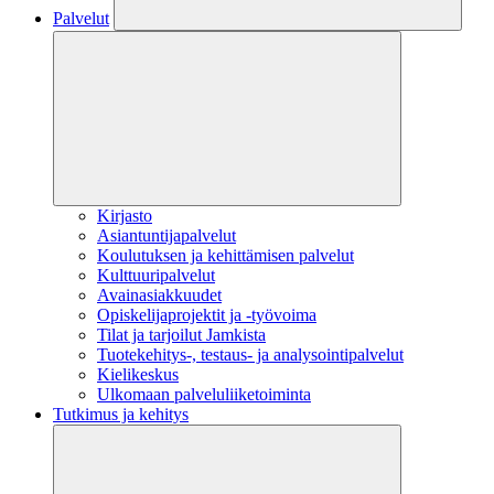
Palvelut
Kirjasto
Asiantuntijapalvelut
Koulutuksen ja kehittämisen palvelut
Kulttuuripalvelut
Avainasiakkuudet
Opiskelijaprojektit​ ja -työvoima
Tilat ja tarjoilut Jamkista
Tuotekehitys-, testaus- ja analysointipalvelut
Kielikeskus
Ulkomaan palveluliiketoiminta
Tutkimus ja kehitys