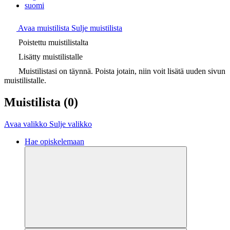
suomi
Avaa muistilista
Sulje muistilista
Poistettu muistilistalta
Lisätty muistilistalle
Muistilistasi on täynnä. Poista jotain, niin voit lisätä uuden sivun
muistilistalle.
Muistilista
(0)
Avaa valikko
Sulje valikko
Hae opiskelemaan