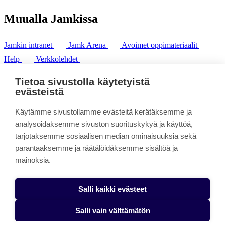
Muualla Jamkissa
Jamkin intranet
Jamk Arena
Avoimet oppimateriaalit
Help
Verkkolehdet
Pl 207 | 40101 Jyväskylä
puh. +358 20 743 8100
Tietoa sivustolla käytetyistä
fax. +358 14 449 9694
evästeistä
Käytämme sivustollamme evästeitä kerätäksemme ja
analysoidaksemme sivuston suorituskykyä ja käyttöä,
tarjotaksemme sosiaalisen median ominaisuuksia sekä
parantaaksemme ja räätälöidäksemme sisältöä ja
mainoksia.
Salli kaikki evästeet
Salli vain välttämätön