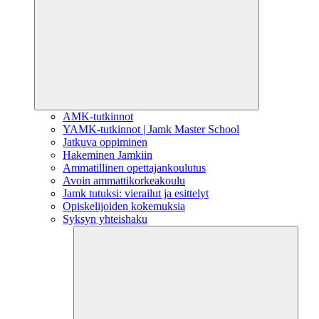
AMK-tutkinnot
YAMK-tutkinnot | Jamk Master School
Jatkuva oppiminen
Hakeminen Jamkiin
Ammatillinen opettajankoulutus
Avoin ammattikorkeakoulu
Jamk tutuksi: vierailut ja esittelyt
Opiskelijoiden kokemuksia
Syksyn yhteishaku