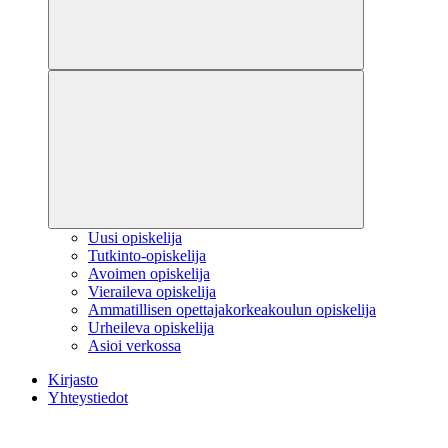
Uusi opiskelija
Tutkinto-opiskelija
Avoimen opiskelija
Vieraileva opiskelija
Ammatillisen opettajakorkeakoulun opiskelija
Urheileva opiskelija
Asioi verkossa
Kirjasto
Yhteystiedot