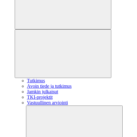
Tutkimus
Avoin tiede ja tutkimus
Jamkin julkaisut
TKI-projektit
Vastuullinen arviointi