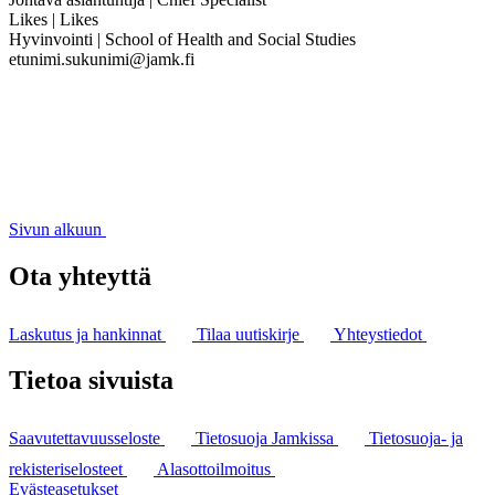
Likes | Likes
Hyvinvointi | School of Health and Social Studies
etunimi.sukunimi@jamk.fi
Sivun alkuun
Ota yhteyttä
Laskutus ja hankinnat
Tilaa uutiskirje
Yhteystiedot
Tietoa sivuista
Saavutettavuusseloste
Tietosuoja Jamkissa
Tietosuoja- ja
rekisteriselosteet
Alasottoilmoitus
Evästeasetukset