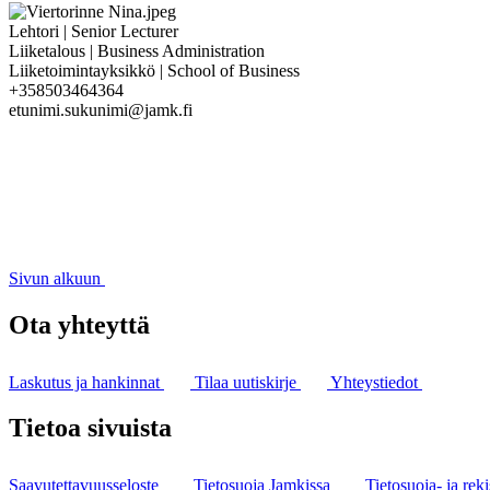
Lehtori | Senior Lecturer
Liiketalous | Business Administration
Liiketoimintayksikkö | School of Business
+358503464364
etunimi.sukunimi@jamk.fi
Sivun alkuun
Ota yhteyttä
Laskutus ja hankinnat
Tilaa uutiskirje
Yhteystiedot
Tietoa sivuista
Saavutettavuusseloste
Tietosuoja Jamkissa
Tietosuoja- ja reki