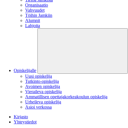
Organisaatio
Vahvuudet
Töihin Jamkiin
Alumnit
Lahjoita
Opiskelijalle
Uusi opiskelija
Tutkinto-opiskelija
Avoimen opiskelija
Vieraileva opiskelija
Ammatillisen opettajakorkeakoulun opiskelija
Urheileva opiskelija
Asioi verkossa
Kirjasto
Yhteystiedot