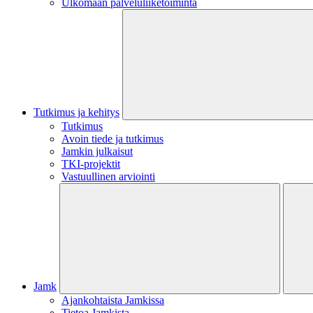
Ulkomaan palveluliiketoiminta
Tutkimus ja kehitys
Tutkimus
Avoin tiede ja tutkimus
Jamkin julkaisut
TKI-projektit
Vastuullinen arviointi
Jamk
Ajankohtaista Jamkissa
Tietoa Jamkista