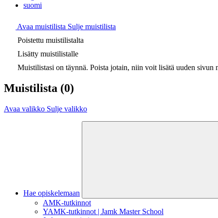
suomi
Avaa muistilista
Sulje muistilista
Poistettu muistilistalta
Lisätty muistilistalle
Muistilistasi on täynnä. Poista jotain, niin voit lisätä uuden sivun m
Muistilista
(0)
Avaa valikko
Sulje valikko
Hae opiskelemaan
AMK-tutkinnot
YAMK-tutkinnot | Jamk Master School