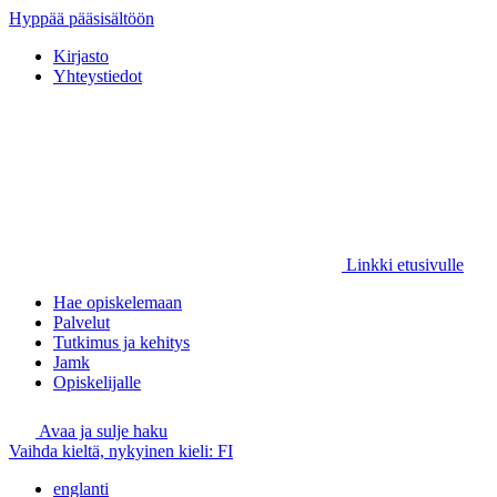
Hyppää pääsisältöön
Kirjasto
Yhteystiedot
Linkki etusivulle
Hae opiskelemaan
Palvelut
Tutkimus ja kehitys
Jamk
Opiskelijalle
Avaa ja sulje haku
Vaihda kieltä, nykyinen kieli:
FI
englanti