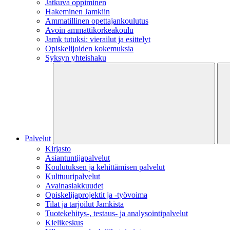
Jatkuva oppiminen
Hakeminen Jamkiin
Ammatillinen opettajankoulutus
Avoin ammattikorkeakoulu
Jamk tutuksi: vierailut ja esittelyt
Opiskelijoiden kokemuksia
Syksyn yhteishaku
Palvelut
Kirjasto
Asiantuntijapalvelut
Koulutuksen ja kehittämisen palvelut
Kulttuuripalvelut
Avainasiakkuudet
Opiskelijaprojektit​ ja -työvoima
Tilat ja tarjoilut Jamkista
Tuotekehitys-, testaus- ja analysointipalvelut
Kielikeskus