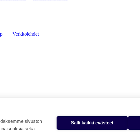
lp
Verkkolehdet
oidaksemme sivuston
Salli kaikki evästeet
minaisuuksia sekä