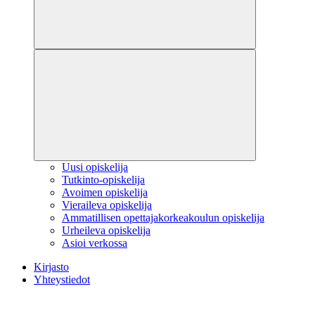
Uusi opiskelija
Tutkinto-opiskelija
Avoimen opiskelija
Vieraileva opiskelija
Ammatillisen opettajakorkeakoulun opiskelija
Urheileva opiskelija
Asioi verkossa
Kirjasto
Yhteystiedot