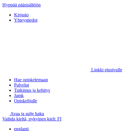
Hyppää pääsisältöön
Kirjasto
Yhteystiedot
Linkki etusivulle
Hae opiskelemaan
Palvelut
Tutkimus ja kehitys
Jamk
Opiskelijalle
Avaa ja sulje haku
Vaihda kieltä, nykyinen kieli:
FI
englanti