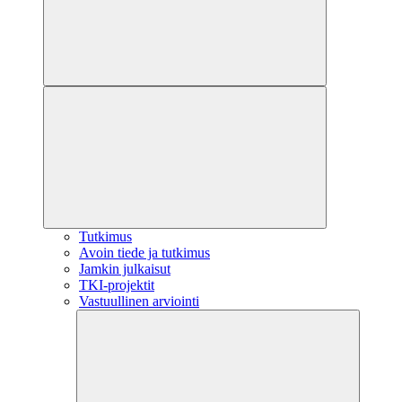
Tutkimus
Avoin tiede ja tutkimus
Jamkin julkaisut
TKI-projektit
Vastuullinen arviointi