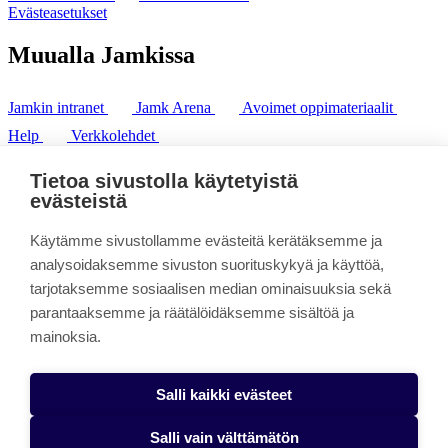
Evästeasetukset
Muualla Jamkissa
Jamkin intranet
Jamk Arena
Avoimet oppimateriaalit
Help
Verkkolehdet
Pl 207 | 40101 Jyväskylä
puh. +358 20 743 8100
Tietoa sivustolla käytetyistä
fax. +358 14 449 9694
evästeistä
Käytämme sivustollamme evästeitä kerätäksemme ja
analysoidaksemme sivuston suorituskykyä ja käyttöä,
tarjotaksemme sosiaalisen median ominaisuuksia sekä
parantaaksemme ja räätälöidäksemme sisältöä ja
mainoksia.
Salli kaikki evästeet
Salli vain välttämätön