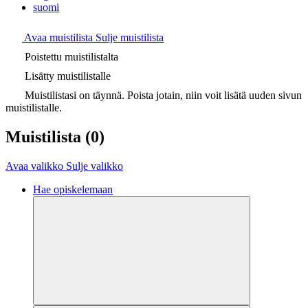
suomi
Avaa muistilista
Sulje muistilista
Poistettu muistilistalta
Lisätty muistilistalle
Muistilistasi on täynnä. Poista jotain, niin voit lisätä uuden sivun
muistilistalle.
Muistilista
(0)
Avaa valikko
Sulje valikko
Hae opiskelemaan