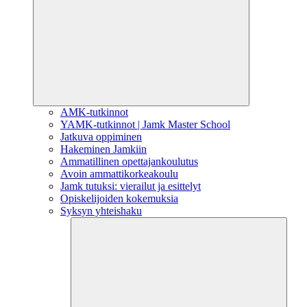
AMK-tutkinnot
YAMK-tutkinnot | Jamk Master School
Jatkuva oppiminen
Hakeminen Jamkiin
Ammatillinen opettajankoulutus
Avoin ammattikorkeakoulu
Jamk tutuksi: vierailut ja esittelyt
Opiskelijoiden kokemuksia
Syksyn yhteishaku