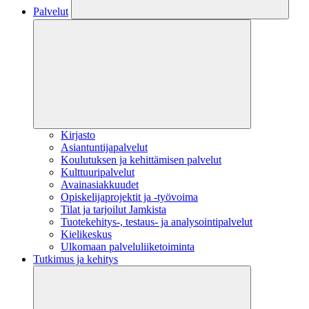
Palvelut
Kirjasto
Asiantuntijapalvelut
Koulutuksen ja kehittämisen palvelut
Kulttuuripalvelut
Avainasiakkuudet
Opiskelijaprojektit​ ja -työvoima
Tilat ja tarjoilut Jamkista
Tuotekehitys-, testaus- ja analysointipalvelut
Kielikeskus
Ulkomaan palveluliiketoiminta
Tutkimus ja kehitys