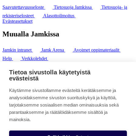
Saavutettavuusseloste
Tietosuoja Jamkissa
Tietosuoja- ja
rekisteriselosteet
Alasottoilmoitus
Evästeasetukset
Muualla Jamkissa
Jamkin intranet
Jamk Arena
Avoimet oppimateriaalit
Help
Verkkolehdet
Pl 207 | 40101 Jyväskylä
puh. +358 20 743 8100
Tietoa sivustolla käytetyistä
fax. +358 14 449 9694
evästeistä
Käytämme sivustollamme evästeitä kerätäksemme ja
analysoidaksemme sivuston suorituskykyä ja käyttöä,
tarjotaksemme sosiaalisen median ominaisuuksia sekä
parantaaksemme ja räätälöidäksemme sisältöä ja
mainoksia.