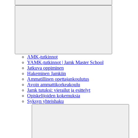
AMK-tutkinnot
YAMK-tutkinnot | Jamk Master School
Jatkuva oppiminen
Hakeminen Jamkiin
Ammatillinen opettajankoulutus
Avoin ammattikorkeakoulu
Jamk tutuksi: vierailut ja esittelyt
Opiskelijoiden kokemuksia
Syksyn yhteishaku