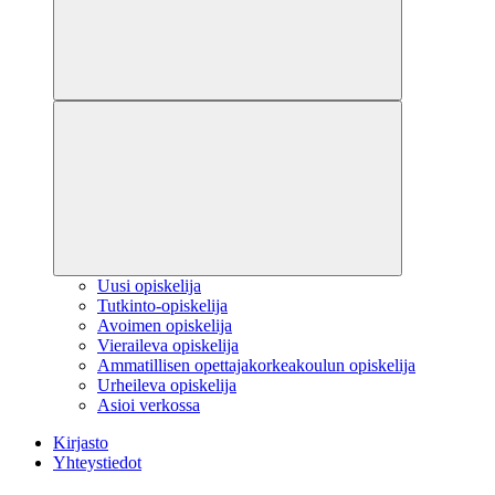
Uusi opiskelija
Tutkinto-opiskelija
Avoimen opiskelija
Vieraileva opiskelija
Ammatillisen opettajakorkeakoulun opiskelija
Urheileva opiskelija
Asioi verkossa
Kirjasto
Yhteystiedot