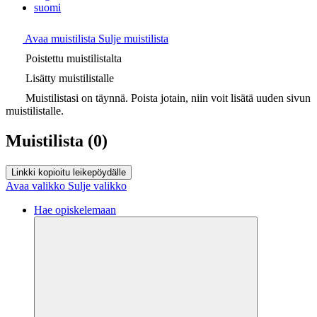
suomi
Avaa muistilista
Sulje muistilista
Poistettu muistilistalta
Lisätty muistilistalle
Muistilistasi on täynnä. Poista jotain, niin voit lisätä uuden sivun
muistilistalle.
Muistilista
(0)
Linkki kopioitu leikepöydälle
Avaa valikko
Sulje valikko
Hae opiskelemaan