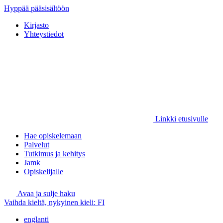
Hyppää pääsisältöön
Kirjasto
Yhteystiedot
Linkki etusivulle
Hae opiskelemaan
Palvelut
Tutkimus ja kehitys
Jamk
Opiskelijalle
Avaa ja sulje haku
Vaihda kieltä, nykyinen kieli:
FI
englanti