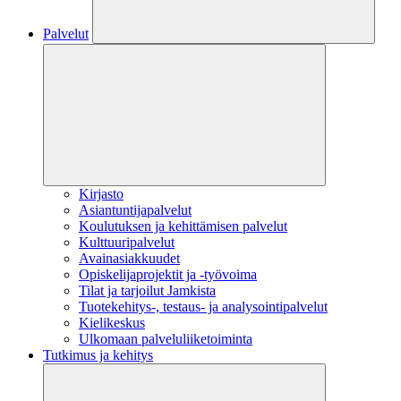
Palvelut
Kirjasto
Asiantuntijapalvelut
Koulutuksen ja kehittämisen palvelut
Kulttuuripalvelut
Avainasiakkuudet
Opiskelijaprojektit​ ja -työvoima
Tilat ja tarjoilut Jamkista
Tuotekehitys-, testaus- ja analysointipalvelut
Kielikeskus
Ulkomaan palveluliiketoiminta
Tutkimus ja kehitys