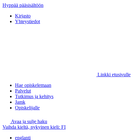
Hyppää pääsisältöön
Kirjasto
Yhteystiedot
Linkki etusivulle
Hae opiskelemaan
Palvelut
Tutkimus ja kehitys
Jamk
Opiskelijalle
Avaa ja sulje haku
Vaihda kieltä, nykyinen kieli:
FI
englanti