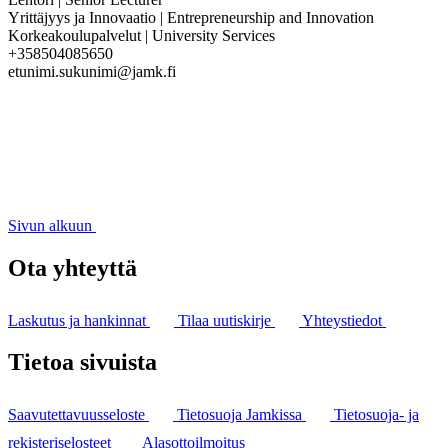
Yrittäjyys ja Innovaatio | Entrepreneurship and Innovation
Korkeakoulupalvelut | University Services
+358504085650
etunimi.sukunimi@jamk.fi
Sivun alkuun
Ota yhteyttä
Laskutus ja hankinnat
Tilaa uutiskirje
Yhteystiedot
Tietoa sivuista
Saavutettavuusseloste
Tietosuoja Jamkissa
Tietosuoja- ja
rekisteriselosteet
Alasottoilmoitus