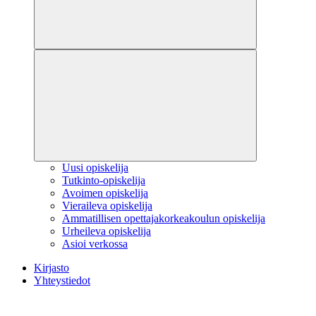
Uusi opiskelija
Tutkinto-opiskelija
Avoimen opiskelija
Vieraileva opiskelija
Ammatillisen opettajakorkeakoulun opiskelija
Urheileva opiskelija
Asioi verkossa
Kirjasto
Yhteystiedot