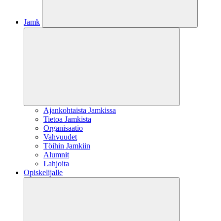
Jamk
Ajankohtaista Jamkissa
Tietoa Jamkista
Organisaatio
Vahvuudet
Töihin Jamkiin
Alumnit
Lahjoita
Opiskelijalle