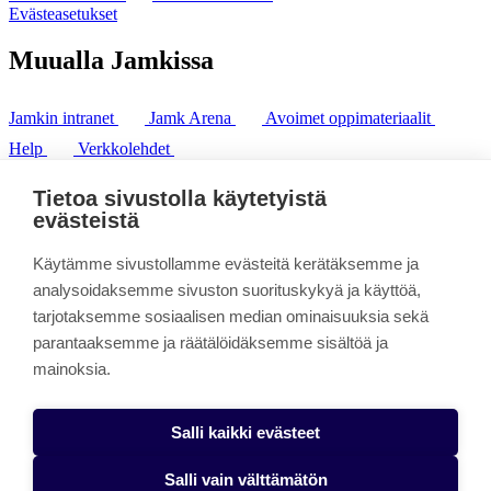
Evästeasetukset
Muualla Jamkissa
Jamkin intranet
Jamk Arena
Avoimet oppimateriaalit
Help
Verkkolehdet
Pl 207 | 40101 Jyväskylä
puh. +358 20 743 8100
Tietoa sivustolla käytetyistä
fax. +358 14 449 9694
evästeistä
Käytämme sivustollamme evästeitä kerätäksemme ja
analysoidaksemme sivuston suorituskykyä ja käyttöä,
tarjotaksemme sosiaalisen median ominaisuuksia sekä
parantaaksemme ja räätälöidäksemme sisältöä ja
mainoksia.
Salli kaikki evästeet
Salli vain välttämätön