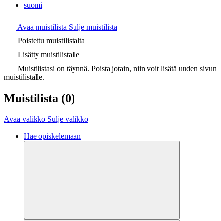
suomi
Avaa muistilista
Sulje muistilista
Poistettu muistilistalta
Lisätty muistilistalle
Muistilistasi on täynnä. Poista jotain, niin voit lisätä uuden sivun
muistilistalle.
Muistilista
(0)
Avaa valikko
Sulje valikko
Hae opiskelemaan