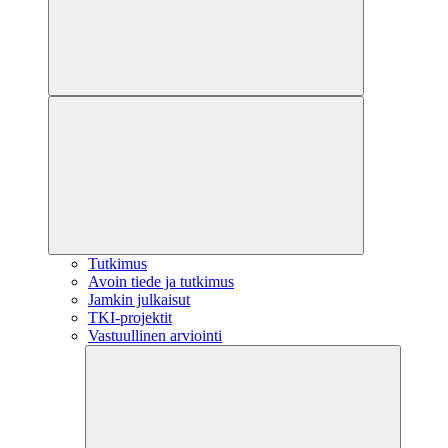
Tutkimus
Avoin tiede ja tutkimus
Jamkin julkaisut
TKI-projektit
Vastuullinen arviointi