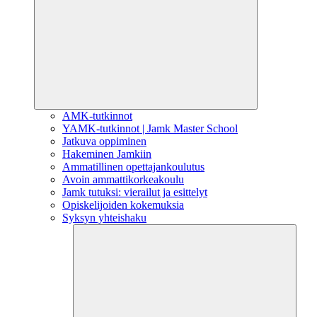
AMK-tutkinnot
YAMK-tutkinnot | Jamk Master School
Jatkuva oppiminen
Hakeminen Jamkiin
Ammatillinen opettajankoulutus
Avoin ammattikorkeakoulu
Jamk tutuksi: vierailut ja esittelyt
Opiskelijoiden kokemuksia
Syksyn yhteishaku