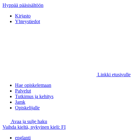
Hyppää pääsisältöön
Kirjasto
Yhteystiedot
Linkki etusivulle
Hae opiskelemaan
Palvelut
Tutkimus ja kehitys
Jamk
Opiskelijalle
Avaa ja sulje haku
Vaihda kieltä, nykyinen kieli:
FI
englanti