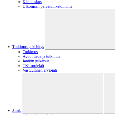
Kielikeskus
Ulkomaan palveluliiketoiminta
Tutkimus ja kehitys
Tutkimus
Avoin tiede ja tutkimus
Jamkin julkaisut
TKI-projektit
Vastuullinen arviointi
Jamk