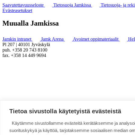
Saavutettavuusseloste
Tietosuoja Jamkissa
Tietosuoja- ja reki
Evästeasetukset
Muualla Jamkissa
Jamkin intranet
Jamk Arena
Avoimet oppimateriaalit
He
Pl 207 | 40101 Jyväskylä
puh. +358 20 743 8100
fax. +358 14 449 9694
Tietoa sivustolla käytetyistä evästeistä
Käytämme sivustollamme evästeitä kerätäksemme ja analys
suorituskykyä ja käyttöä, tarjotaksemme sosiaalisen median o