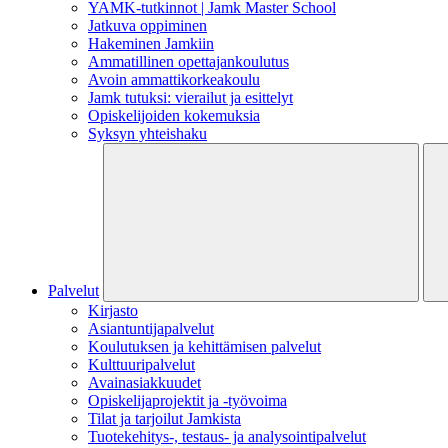
YAMK-tutkinnot | Jamk Master School
Jatkuva oppiminen
Hakeminen Jamkiin
Ammatillinen opettajankoulutus
Avoin ammattikorkeakoulu
Jamk tutuksi: vierailut ja esittelyt
Opiskelijoiden kokemuksia
Syksyn yhteishaku
Palvelut
Kirjasto
Asiantuntijapalvelut
Koulutuksen ja kehittämisen palvelut
Kulttuuripalvelut
Avainasiakkuudet
Opiskelijaprojektit​ ja -työvoima
Tilat ja tarjoilut Jamkista
Tuotekehitys-, testaus- ja analysointipalvelut