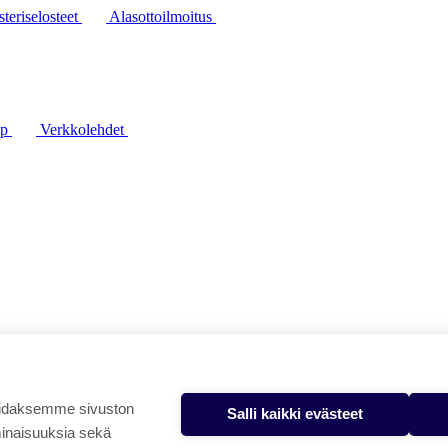
steriselosteet
Alasottoilmoitus
lp
Verkkolehdet
oidaksemme sivuston
Salli kaikki evästeet
minaisuuksia sekä