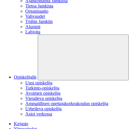
Ajankohtaista Jamkissa
Tietoa Jamkista
Organisaatio
Vahvuudet
Töihin Jamkiin
Alumnit
Lahjoita
Opiskelijalle
Uusi opiskelija
Tutkinto-opiskelija
Avoimen opiskelija
Vieraileva opiskelija
Ammatillisen opettajakorkeakoulun opiskelija
Urheileva opiskelija
Asioi verkossa
Kirjasto
Yhteystiedot