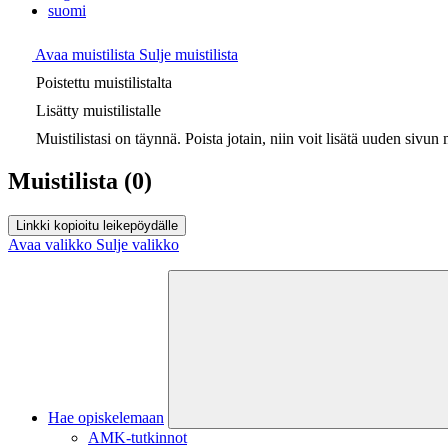
suomi
Avaa muistilista
Sulje muistilista
Poistettu muistilistalta
Lisätty muistilistalle
Muistilistasi on täynnä. Poista jotain, niin voit lisätä uuden sivun m
Muistilista
(0)
Linkki kopioitu leikepöydälle
Avaa valikko
Sulje valikko
Hae opiskelemaan
AMK-tutkinnot