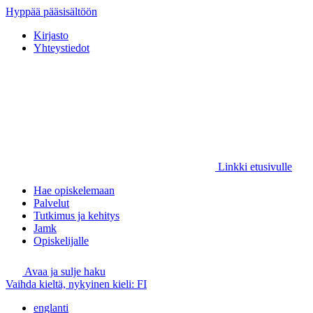
Hyppää pääsisältöön
Kirjasto
Yhteystiedot
Linkki etusivulle
Hae opiskelemaan
Palvelut
Tutkimus ja kehitys
Jamk
Opiskelijalle
Avaa ja sulje haku
Vaihda kieltä, nykyinen kieli:
FI
englanti