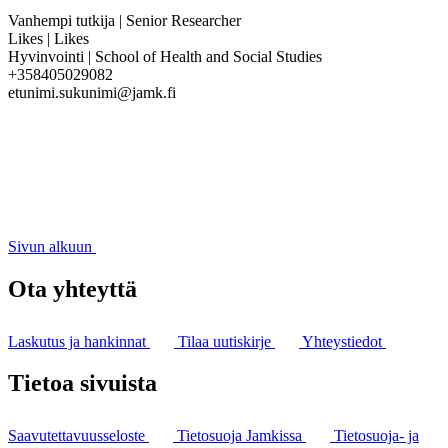
Vanhempi tutkija | Senior Researcher
Likes | Likes
Hyvinvointi | School of Health and Social Studies
+358405029082
etunimi.sukunimi@jamk.fi
Sivun alkuun
Ota yhteyttä
Laskutus ja hankinnat
Tilaa uutiskirje
Yhteystiedot
Tietoa sivuista
Saavutettavuusseloste
Tietosuoja Jamkissa
Tietosuoja- ja