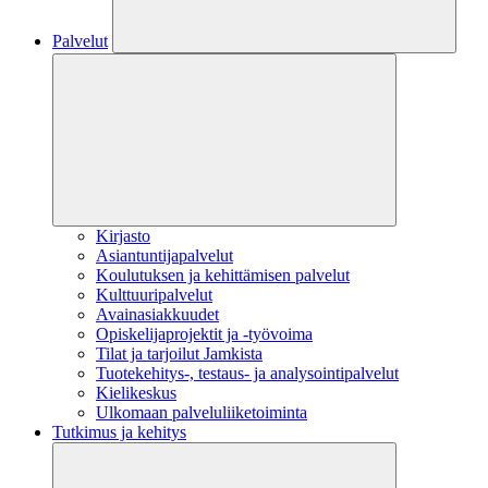
Palvelut
Kirjasto
Asiantuntijapalvelut
Koulutuksen ja kehittämisen palvelut
Kulttuuripalvelut
Avainasiakkuudet
Opiskelijaprojektit​ ja -työvoima
Tilat ja tarjoilut Jamkista
Tuotekehitys-, testaus- ja analysointipalvelut
Kielikeskus
Ulkomaan palveluliiketoiminta
Tutkimus ja kehitys