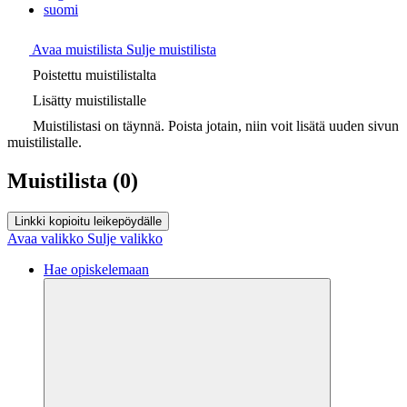
suomi
Avaa muistilista
Sulje muistilista
Poistettu muistilistalta
Lisätty muistilistalle
Muistilistasi on täynnä. Poista jotain, niin voit lisätä uuden sivun
muistilistalle.
Muistilista
(0)
Linkki kopioitu leikepöydälle
Avaa valikko
Sulje valikko
Hae opiskelemaan