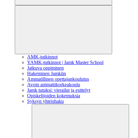
AMK-tutkinnot
YAMK-tutkinnot | Jamk Master School
Jatkuva oppiminen
Hakeminen Jamkiin
Ammatillinen opettajankoulutus
Avoin ammattikorkeakoulu
Jamk tutuksi: vierailut ja esittelyt
Opiskelijoiden kokemuksia
Syksyn yhteishaku