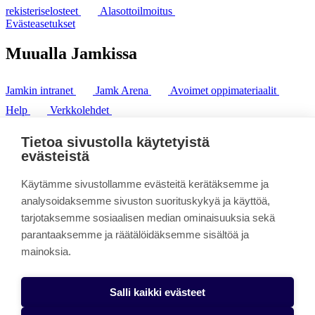
rekisteriselosteet
Alasottoilmoitus
Evästeasetukset
Muualla Jamkissa
Jamkin intranet
Jamk Arena
Avoimet oppimateriaalit
Help
Verkkolehdet
Pl 207 | 40101 Jyväskylä
puh. +358 20 743 8100
Tietoa sivustolla käytetyistä
fax. +358 14 449 9694
evästeistä
Käytämme sivustollamme evästeitä kerätäksemme ja
analysoidaksemme sivuston suorituskykyä ja käyttöä,
tarjotaksemme sosiaalisen median ominaisuuksia sekä
parantaaksemme ja räätälöidäksemme sisältöä ja
mainoksia.
Salli kaikki evästeet