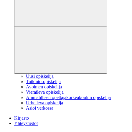
Uusi opiskelija
Tutkinto-opiskelija
Avoimen opiskelija
Vieraileva opiskelija
Ammatillisen opettajakorkeakoulun opiskelija
Urheileva opiskelija
Asioi verkossa
Kirjasto
Yhteystiedot