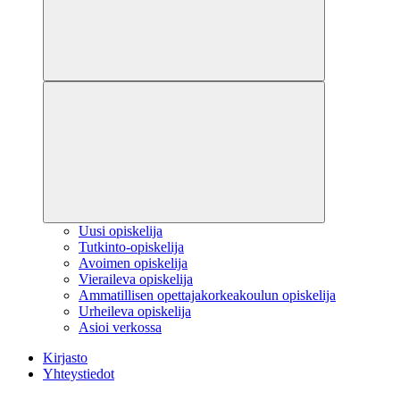
Uusi opiskelija
Tutkinto-opiskelija
Avoimen opiskelija
Vieraileva opiskelija
Ammatillisen opettajakorkeakoulun opiskelija
Urheileva opiskelija
Asioi verkossa
Kirjasto
Yhteystiedot