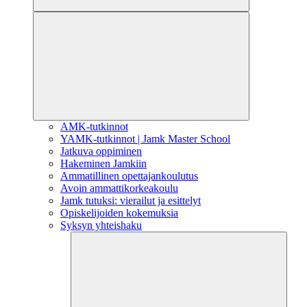
AMK-tutkinnot
YAMK-tutkinnot | Jamk Master School
Jatkuva oppiminen
Hakeminen Jamkiin
Ammatillinen opettajankoulutus
Avoin ammattikorkeakoulu
Jamk tutuksi: vierailut ja esittelyt
Opiskelijoiden kokemuksia
Syksyn yhteishaku