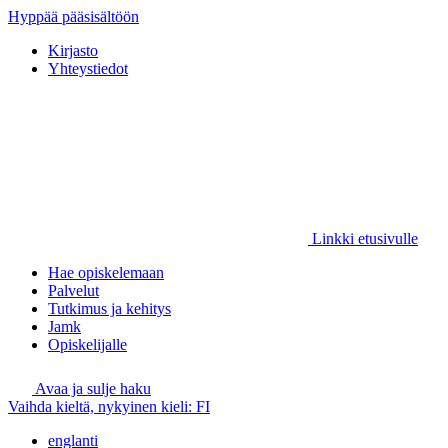
Hyppää pääsisältöön
Kirjasto
Yhteystiedot
Linkki etusivulle
Hae opiskelemaan
Palvelut
Tutkimus ja kehitys
Jamk
Opiskelijalle
Avaa ja sulje haku
Vaihda kieltä, nykyinen kieli:
FI
englanti