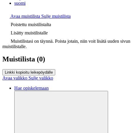
suomi
Avaa muistilista
Sulje muistilista
Poistettu muistilistalta
Lisätty muistilistalle
Muistilistasi on täynnä. Poista jotain, niin voit lisätä uuden sivun
muistilistalle.
Muistilista
(0)
Linkki kopioitu leikepöydälle
Avaa valikko
Sulje valikko
Hae opiskelemaan