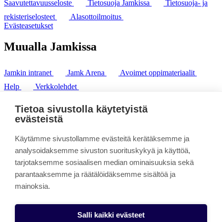
Saavutettavuusseloste
Tietosuoja Jamkissa
Tietosuoja- ja
rekisteriselosteet
Alasottoilmoitus
Evästeasetukset
Muualla Jamkissa
Jamkin intranet
Jamk Arena
Avoimet oppimateriaalit
Help
Verkkolehdet
Pl 207 | 40101 Jyväskylä
puh. +358 20 743 8100
Tietoa sivustolla käytetyistä
fax. +358 14 449 9694
evästeistä
Käytämme sivustollamme evästeitä kerätäksemme ja
analysoidaksemme sivuston suorituskykyä ja käyttöä,
tarjotaksemme sosiaalisen median ominaisuuksia sekä
parantaaksemme ja räätälöidäksemme sisältöä ja
mainoksia.
Salli kaikki evästeet