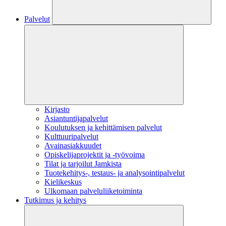
Palvelut
Kirjasto
Asiantuntijapalvelut
Koulutuksen ja kehittämisen palvelut
Kulttuuripalvelut
Avainasiakkuudet
Opiskelijaprojektit​ ja -työvoima
Tilat ja tarjoilut Jamkista
Tuotekehitys-, testaus- ja analysointipalvelut
Kielikeskus
Ulkomaan palveluliiketoiminta
Tutkimus ja kehitys