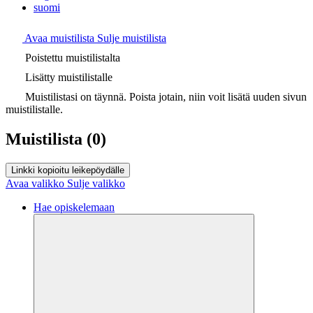
suomi
Avaa muistilista
Sulje muistilista
Poistettu muistilistalta
Lisätty muistilistalle
Muistilistasi on täynnä. Poista jotain, niin voit lisätä uuden sivun
muistilistalle.
Muistilista
(0)
Linkki kopioitu leikepöydälle
Avaa valikko
Sulje valikko
Hae opiskelemaan