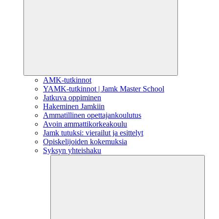
AMK-tutkinnot
YAMK-tutkinnot | Jamk Master School
Jatkuva oppiminen
Hakeminen Jamkiin
Ammatillinen opettajankoulutus
Avoin ammattikorkeakoulu
Jamk tutuksi: vierailut ja esittelyt
Opiskelijoiden kokemuksia
Syksyn yhteishaku