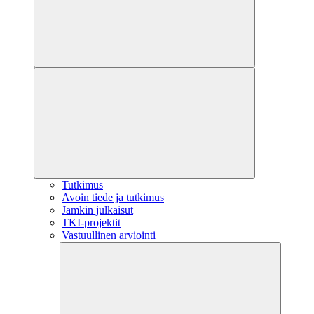
Tutkimus
Avoin tiede ja tutkimus
Jamkin julkaisut
TKI-projektit
Vastuullinen arviointi