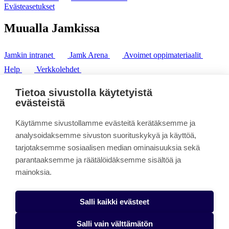
Evästeasetukset
Muualla Jamkissa
Jamkin intranet
Jamk Arena
Avoimet oppimateriaalit
Help
Verkkolehdet
Pl 207 | 40101 Jyväskylä
puh. +358 20 743 8100
Tietoa sivustolla käytetyistä
fax. +358 14 449 9694
evästeistä
Käytämme sivustollamme evästeitä kerätäksemme ja
analysoidaksemme sivuston suorituskykyä ja käyttöä,
tarjotaksemme sosiaalisen median ominaisuuksia sekä
parantaaksemme ja räätälöidäksemme sisältöä ja
mainoksia.
Salli kaikki evästeet
Salli vain välttämätön