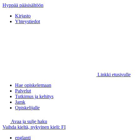
Hyppää pääsisältöön
Kirjasto
Yhteystiedot
Linkki etusivulle
Hae opiskelemaan
Palvelut
Tutkimus ja kehitys
Jamk
Opiskelijalle
Avaa ja sulje haku
Vaihda kieltä, nykyinen kieli:
FI
englanti