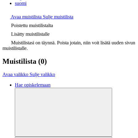
suomi
Avaa muistilista
Sulje muistilista
Poistettu muistilistalta
Lisätty muistilistalle
Muistilistasi on täynnä. Poista jotain, niin voit lisätä uuden sivun
muistilistalle.
Muistilista
(0)
Avaa valikko
Sulje valikko
Hae opiskelemaan