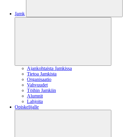
Jamk
Ajankohtaista Jamkissa
Tietoa Jamkista
Organisaatio
Vahvuudet
Töihin Jamkiin
Alumnit
Lahjoita
Opiskelijalle