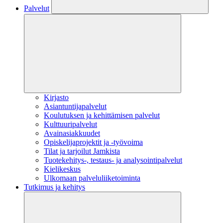
Palvelut
Kirjasto
Asiantuntijapalvelut
Koulutuksen ja kehittämisen palvelut
Kulttuuripalvelut
Avainasiakkuudet
Opiskelijaprojektit​ ja -työvoima
Tilat ja tarjoilut Jamkista
Tuotekehitys-, testaus- ja analysointipalvelut
Kielikeskus
Ulkomaan palveluliiketoiminta
Tutkimus ja kehitys