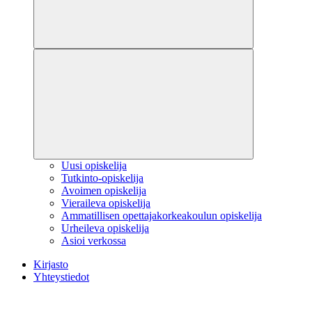
Uusi opiskelija
Tutkinto-opiskelija
Avoimen opiskelija
Vieraileva opiskelija
Ammatillisen opettajakorkeakoulun opiskelija
Urheileva opiskelija
Asioi verkossa
Kirjasto
Yhteystiedot