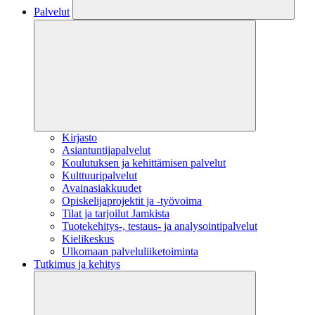
Palvelut
Kirjasto
Asiantuntijapalvelut
Koulutuksen ja kehittämisen palvelut
Kulttuuripalvelut
Avainasiakkuudet
Opiskelijaprojektit​ ja -työvoima
Tilat ja tarjoilut Jamkista
Tuotekehitys-, testaus- ja analysointipalvelut
Kielikeskus
Ulkomaan palveluliiketoiminta
Tutkimus ja kehitys