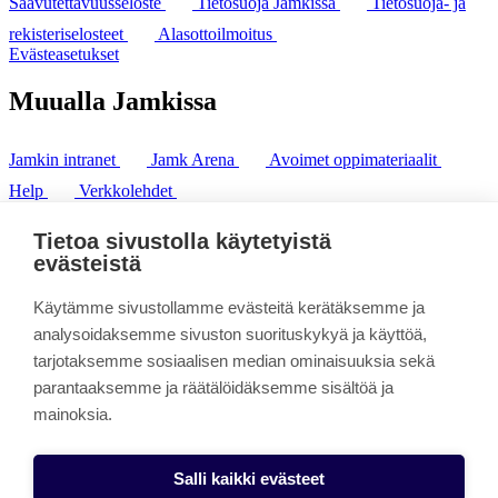
Saavutettavuusseloste
Tietosuoja Jamkissa
Tietosuoja- ja
rekisteriselosteet
Alasottoilmoitus
Evästeasetukset
Muualla Jamkissa
Jamkin intranet
Jamk Arena
Avoimet oppimateriaalit
Help
Verkkolehdet
Pl 207 | 40101 Jyväskylä
puh. +358 20 743 8100
Tietoa sivustolla käytetyistä
fax. +358 14 449 9694
evästeistä
Käytämme sivustollamme evästeitä kerätäksemme ja
analysoidaksemme sivuston suorituskykyä ja käyttöä,
tarjotaksemme sosiaalisen median ominaisuuksia sekä
parantaaksemme ja räätälöidäksemme sisältöä ja
mainoksia.
Salli kaikki evästeet