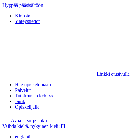
Hyppää pääsisältöön
Kirjasto
Yhteystiedot
Linkki etusivulle
Hae opiskelemaan
Palvelut
Tutkimus ja kehitys
Jamk
Opiskelijalle
Avaa ja sulje haku
Vaihda kieltä, nykyinen kieli:
FI
englanti