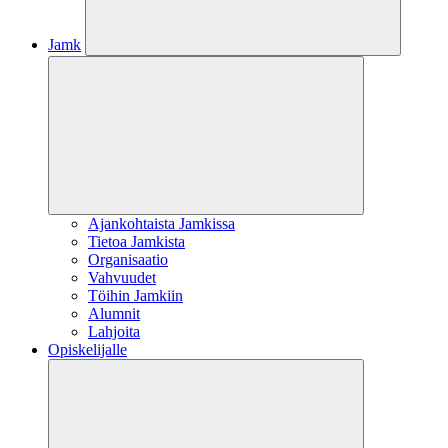
Jamk
Ajankohtaista Jamkissa
Tietoa Jamkista
Organisaatio
Vahvuudet
Töihin Jamkiin
Alumnit
Lahjoita
Opiskelijalle