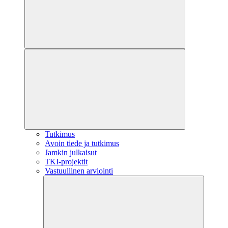
Tutkimus
Avoin tiede ja tutkimus
Jamkin julkaisut
TKI-projektit
Vastuullinen arviointi