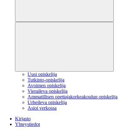
Uusi opiskelija
Tutkinto-opiskelija
Avoimen opiskelija
Vieraileva opiskelija
Ammatillisen opettajakorkeakoulun opiskelija
Urheileva opiskelija
Asioi verkossa
Kirjasto
Yhteystiedot