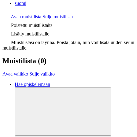
suomi
Avaa muistilista
Sulje muistilista
Poistettu muistilistalta
Lisätty muistilistalle
Muistilistasi on täynnä. Poista jotain, niin voit lisätä uuden sivun
muistilistalle.
Muistilista
(0)
Avaa valikko
Sulje valikko
Hae opiskelemaan