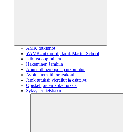
AMK-tutkinnot
YAMK-tutkinnot | Jamk Master School
Jatkuva oppiminen
Hakeminen Jamkiin
Ammatillinen opettajankoulutus
Avoin ammattikorkeakoulu
Jamk tutuksi: vierailut ja esittelyt
Opiskelijoiden kokemuksia
Syksyn yhteishaku