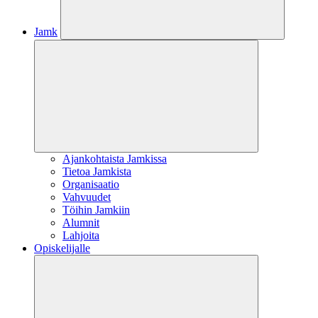
Jamk
Ajankohtaista Jamkissa
Tietoa Jamkista
Organisaatio
Vahvuudet
Töihin Jamkiin
Alumnit
Lahjoita
Opiskelijalle