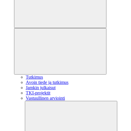
Tutkimus
Avoin tiede ja tutkimus
Jamkin julkaisut
TKI-projektit
Vastuullinen arviointi