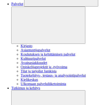
Palvelut
Kirjasto
Asiantuntijapalvelut
Koulutuksen ja kehittämisen palvelut
Kulttuuripalvelut
Avainasiakkuudet
Opiskelijaprojektit​ ja -työvoima
Tilat ja tarjoilut Jamkista
Tuotekehitys-, testaus- ja analysointipalvelut
Kielikeskus
Ulkomaan palveluliiketoiminta
Tutkimus ja kehitys