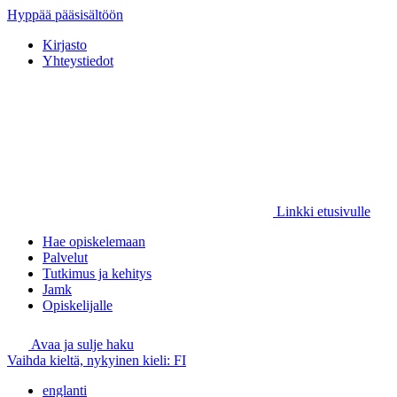
Hyppää pääsisältöön
Kirjasto
Yhteystiedot
Linkki etusivulle
Hae opiskelemaan
Palvelut
Tutkimus ja kehitys
Jamk
Opiskelijalle
Avaa ja sulje haku
Vaihda kieltä, nykyinen kieli:
FI
englanti