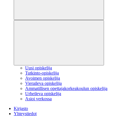
Uusi opiskelija
Tutkinto-opiskelija
Avoimen opiskelija
Vieraileva opiskelija
Ammatillisen opettajakorkeakoulun opiskelija
Urheileva opiskelija
Asioi verkossa
Kirjasto
Yhteystiedot