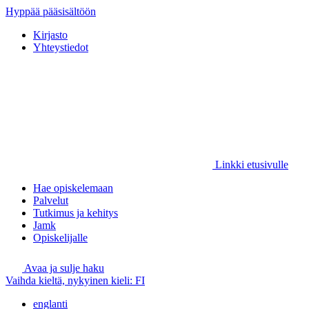
Hyppää pääsisältöön
Kirjasto
Yhteystiedot
Linkki etusivulle
Hae opiskelemaan
Palvelut
Tutkimus ja kehitys
Jamk
Opiskelijalle
Avaa ja sulje haku
Vaihda kieltä, nykyinen kieli:
FI
englanti