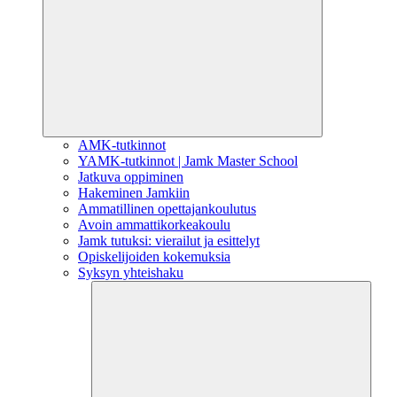
AMK-tutkinnot
YAMK-tutkinnot | Jamk Master School
Jatkuva oppiminen
Hakeminen Jamkiin
Ammatillinen opettajankoulutus
Avoin ammattikorkeakoulu
Jamk tutuksi: vierailut ja esittelyt
Opiskelijoiden kokemuksia
Syksyn yhteishaku