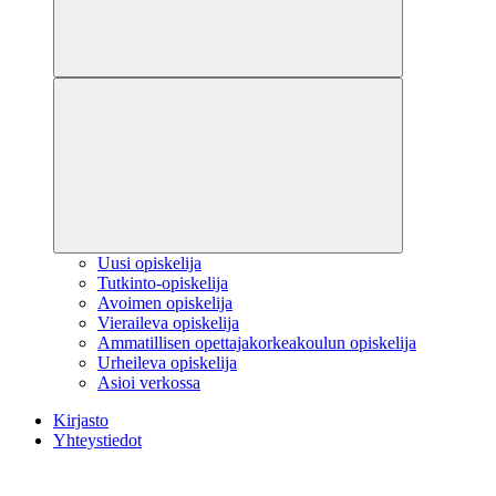
Uusi opiskelija
Tutkinto-opiskelija
Avoimen opiskelija
Vieraileva opiskelija
Ammatillisen opettajakorkeakoulun opiskelija
Urheileva opiskelija
Asioi verkossa
Kirjasto
Yhteystiedot