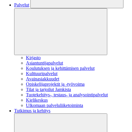
Palvelut
Kirjasto
Asiantuntijapalvelut
Koulutuksen ja kehittämisen palvelut
Kulttuuripalvelut
Avainasiakkuudet
Opiskelijaprojektit​ ja -työvoima
Tilat ja tarjoilut Jamkista
Tuotekehitys-, testaus- ja analysointipalvelut
Kielikeskus
Ulkomaan palveluliiketoiminta
Tutkimus ja kehitys