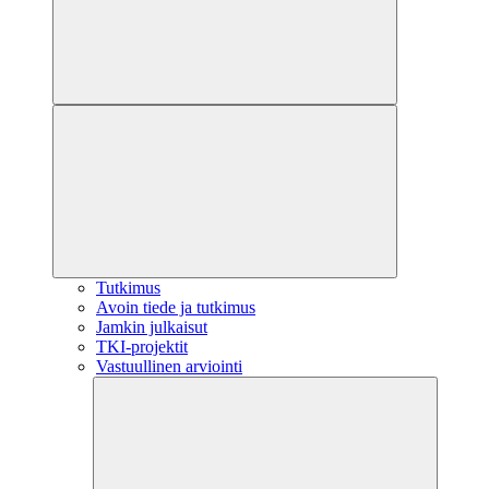
Tutkimus
Avoin tiede ja tutkimus
Jamkin julkaisut
TKI-projektit
Vastuullinen arviointi