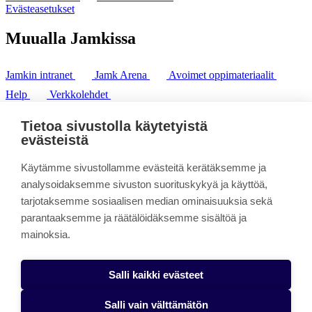
Evästeasetukset
Muualla Jamkissa
Jamkin intranet
Jamk Arena
Avoimet oppimateriaalit
Help
Verkkolehdet
Pl 207 | 40101 Jyväskylä
puh. +358 20 743 8100
Tietoa sivustolla käytetyistä
fax. +358 14 449 9694
evästeistä
Käytämme sivustollamme evästeitä kerätäksemme ja
analysoidaksemme sivuston suorituskykyä ja käyttöä,
tarjotaksemme sosiaalisen median ominaisuuksia sekä
parantaaksemme ja räätälöidäksemme sisältöä ja
mainoksia.
Salli kaikki evästeet
Salli vain välttämätön