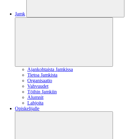
Jamk
Ajankohtaista Jamkissa
Tietoa Jamkista
Organisaatio
Vahvuudet
Töihin Jamkiin
Alumnit
Lahjoita
Opiskelijalle