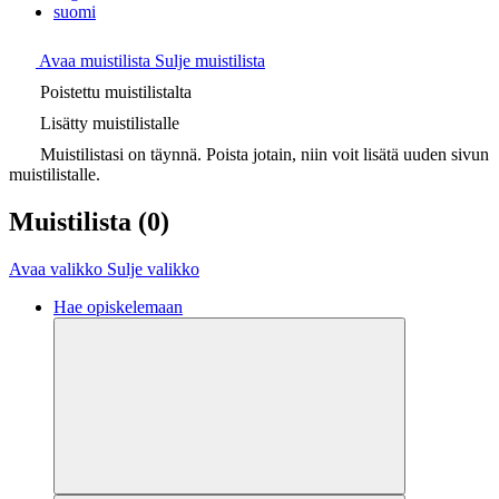
suomi
Avaa muistilista
Sulje muistilista
Poistettu muistilistalta
Lisätty muistilistalle
Muistilistasi on täynnä. Poista jotain, niin voit lisätä uuden sivun
muistilistalle.
Muistilista
(0)
Avaa valikko
Sulje valikko
Hae opiskelemaan