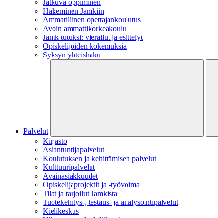
Jatkuva oppiminen
Hakeminen Jamkiin
Ammatillinen opettajankoulutus
Avoin ammattikorkeakoulu
Jamk tutuksi: vierailut ja esittelyt
Opiskelijoiden kokemuksia
Syksyn yhteishaku
Palvelut
Kirjasto
Asiantuntijapalvelut
Koulutuksen ja kehittämisen palvelut
Kulttuuripalvelut
Avainasiakkuudet
Opiskelijaprojektit​ ja -työvoima
Tilat ja tarjoilut Jamkista
Tuotekehitys-, testaus- ja analysointipalvelut
Kielikeskus