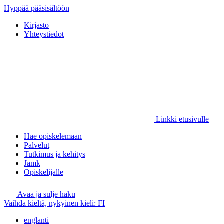
Hyppää pääsisältöön
Kirjasto
Yhteystiedot
Linkki etusivulle
Hae opiskelemaan
Palvelut
Tutkimus ja kehitys
Jamk
Opiskelijalle
Avaa ja sulje haku
Vaihda kieltä, nykyinen kieli:
FI
englanti