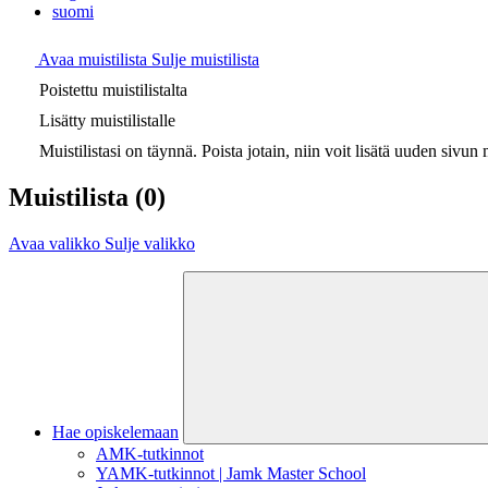
suomi
Avaa muistilista
Sulje muistilista
Poistettu muistilistalta
Lisätty muistilistalle
Muistilistasi on täynnä. Poista jotain, niin voit lisätä uuden sivun m
Muistilista
(0)
Avaa valikko
Sulje valikko
Hae opiskelemaan
AMK-tutkinnot
YAMK-tutkinnot | Jamk Master School