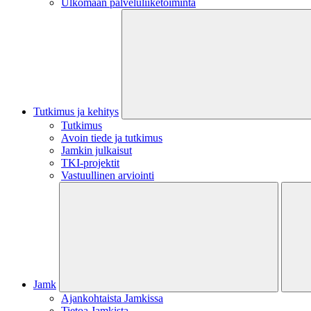
Ulkomaan palveluliiketoiminta
Tutkimus ja kehitys
Tutkimus
Avoin tiede ja tutkimus
Jamkin julkaisut
TKI-projektit
Vastuullinen arviointi
Jamk
Ajankohtaista Jamkissa
Tietoa Jamkista