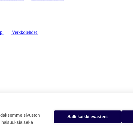
lp
Verkkolehdet
oidaksemme sivuston
Salli kaikki evästeet
minaisuuksia sekä