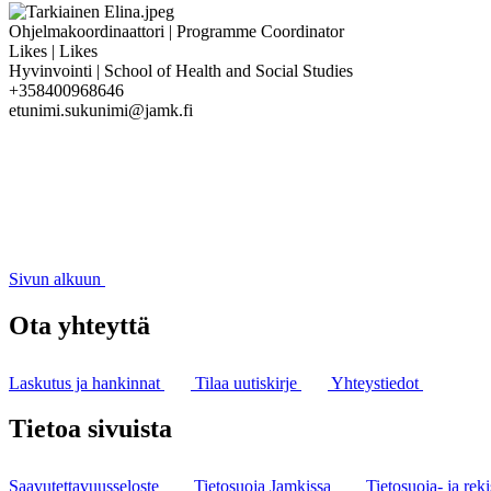
Ohjelmakoordinaattori | Programme Coordinator
Likes | Likes
Hyvinvointi | School of Health and Social Studies
+358400968646
etunimi.sukunimi@jamk.fi
Sivun alkuun
Ota yhteyttä
Laskutus ja hankinnat
Tilaa uutiskirje
Yhteystiedot
Tietoa sivuista
Saavutettavuusseloste
Tietosuoja Jamkissa
Tietosuoja- ja reki