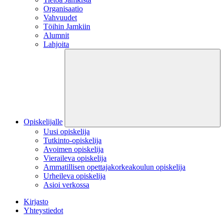
Organisaatio
Vahvuudet
Töihin Jamkiin
Alumnit
Lahjoita
Opiskelijalle
Uusi opiskelija
Tutkinto-opiskelija
Avoimen opiskelija
Vieraileva opiskelija
Ammatillisen opettajakorkeakoulun opiskelija
Urheileva opiskelija
Asioi verkossa
Kirjasto
Yhteystiedot