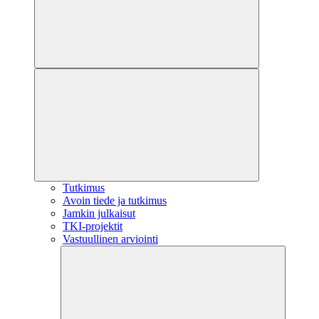
Tutkimus
Avoin tiede ja tutkimus
Jamkin julkaisut
TKI-projektit
Vastuullinen arviointi