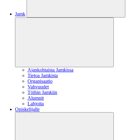
Jamk
Ajankohtaista Jamkissa
Tietoa Jamkista
Organisaatio
Vahvuudet
Töihin Jamkiin
Alumnit
Lahjoita
Opiskelijalle