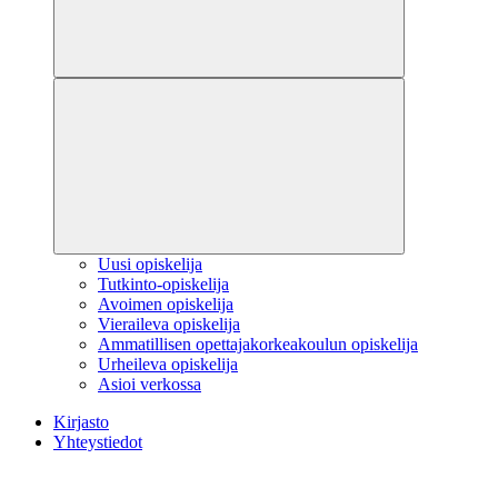
Uusi opiskelija
Tutkinto-opiskelija
Avoimen opiskelija
Vieraileva opiskelija
Ammatillisen opettajakorkeakoulun opiskelija
Urheileva opiskelija
Asioi verkossa
Kirjasto
Yhteystiedot