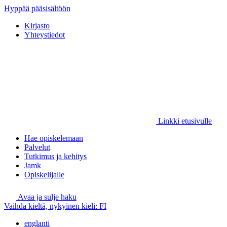
Hyppää pääsisältöön
Kirjasto
Yhteystiedot
Linkki etusivulle
Hae opiskelemaan
Palvelut
Tutkimus ja kehitys
Jamk
Opiskelijalle
Avaa ja sulje haku
Vaihda kieltä, nykyinen kieli:
FI
englanti