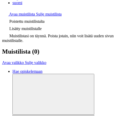
suomi
Avaa muistilista
Sulje muistilista
Poistettu muistilistalta
Lisätty muistilistalle
Muistilistasi on täynnä. Poista jotain, niin voit lisätä uuden sivun
muistilistalle.
Muistilista
(0)
Avaa valikko
Sulje valikko
Hae opiskelemaan