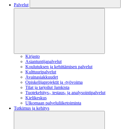
Palvelut
Kirjasto
Asiantuntijapalvelut
Koulutuksen ja kehittämisen palvelut
Kulttuuripalvelut
Avainasiakkuudet
Opiskelijaprojektit​ ja -työvoima
Tilat ja tarjoilut Jamkista
Tuotekehitys-, testaus- ja analysointipalvelut
Kielikeskus
Ulkomaan palveluliiketoiminta
Tutkimus ja kehitys