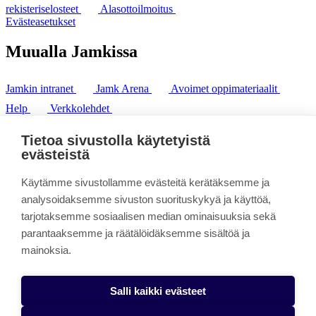
rekisteriselosteet
Alasottoilmoitus
Evästeasetukset
Muualla Jamkissa
Jamkin intranet
Jamk Arena
Avoimet oppimateriaalit
Help
Verkkolehdet
Pl 207 | 40101 Jyväskylä
puh. +358 20 743 8100
Tietoa sivustolla käytetyistä
fax. +358 14 449 9694
evästeistä
Käytämme sivustollamme evästeitä kerätäksemme ja
analysoidaksemme sivuston suorituskykyä ja käyttöä,
tarjotaksemme sosiaalisen median ominaisuuksia sekä
parantaaksemme ja räätälöidäksemme sisältöä ja
mainoksia.
Salli kaikki evästeet