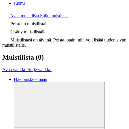
suomi
Avaa muistilista
Sulje muistilista
Poistettu muistilistalta
Lisätty muistilistalle
Muistilistasi on täynnä. Poista jotain, niin voit lisätä uuden sivun
muistilistalle.
Muistilista
(0)
Avaa valikko
Sulje valikko
Hae opiskelemaan