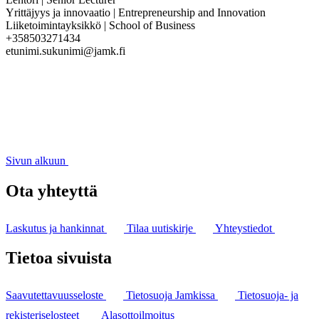
Yrittäjyys ja innovaatio | Entrepreneurship and Innovation
Liiketoimintayksikkö | School of Business
+358503271434
etunimi.sukunimi@jamk.fi
Sivun alkuun
Ota yhteyttä
Laskutus ja hankinnat
Tilaa uutiskirje
Yhteystiedot
Tietoa sivuista
Saavutettavuusseloste
Tietosuoja Jamkissa
Tietosuoja- ja
rekisteriselosteet
Alasottoilmoitus