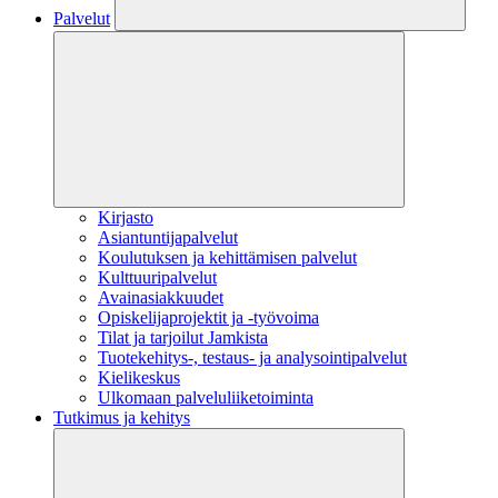
Palvelut
Kirjasto
Asiantuntijapalvelut
Koulutuksen ja kehittämisen palvelut
Kulttuuripalvelut
Avainasiakkuudet
Opiskelijaprojektit​ ja -työvoima
Tilat ja tarjoilut Jamkista
Tuotekehitys-, testaus- ja analysointipalvelut
Kielikeskus
Ulkomaan palveluliiketoiminta
Tutkimus ja kehitys