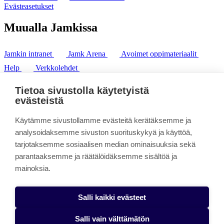
Evästeasetukset
Muualla Jamkissa
Jamkin intranet
Jamk Arena
Avoimet oppimateriaalit
Help
Verkkolehdet
Pl 207 | 40101 Jyväskylä
puh. +358 20 743 8100
Tietoa sivustolla käytetyistä
fax. +358 14 449 9694
evästeistä
Käytämme sivustollamme evästeitä kerätäksemme ja
analysoidaksemme sivuston suorituskykyä ja käyttöä,
tarjotaksemme sosiaalisen median ominaisuuksia sekä
parantaaksemme ja räätälöidäksemme sisältöä ja
mainoksia.
Salli kaikki evästeet
Salli vain välttämätön