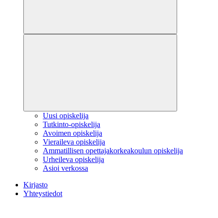
Uusi opiskelija
Tutkinto-opiskelija
Avoimen opiskelija
Vieraileva opiskelija
Ammatillisen opettajakorkeakoulun opiskelija
Urheileva opiskelija
Asioi verkossa
Kirjasto
Yhteystiedot