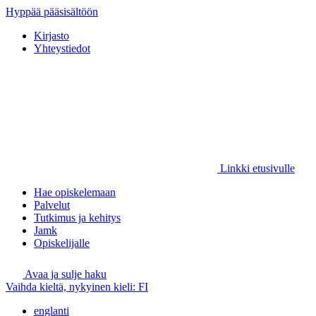
Hyppää pääsisältöön
Kirjasto
Yhteystiedot
Linkki etusivulle
Hae opiskelemaan
Palvelut
Tutkimus ja kehitys
Jamk
Opiskelijalle
Avaa ja sulje haku
Vaihda kieltä, nykyinen kieli:
FI
englanti