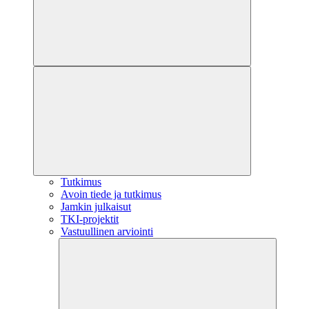
Tutkimus
Avoin tiede ja tutkimus
Jamkin julkaisut
TKI-projektit
Vastuullinen arviointi