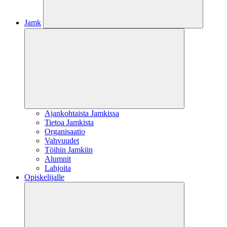
Jamk
Ajankohtaista Jamkissa
Tietoa Jamkista
Organisaatio
Vahvuudet
Töihin Jamkiin
Alumnit
Lahjoita
Opiskelijalle