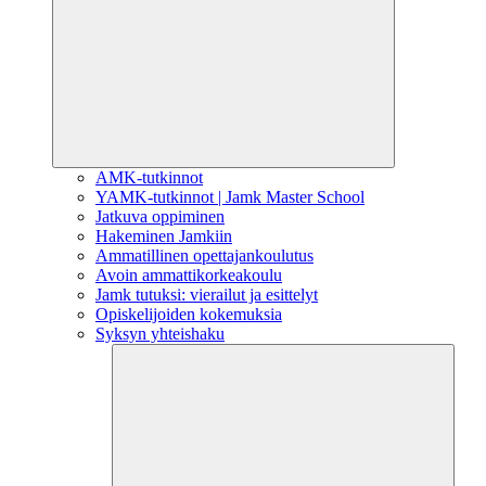
AMK-tutkinnot
YAMK-tutkinnot | Jamk Master School
Jatkuva oppiminen
Hakeminen Jamkiin
Ammatillinen opettajankoulutus
Avoin ammattikorkeakoulu
Jamk tutuksi: vierailut ja esittelyt
Opiskelijoiden kokemuksia
Syksyn yhteishaku