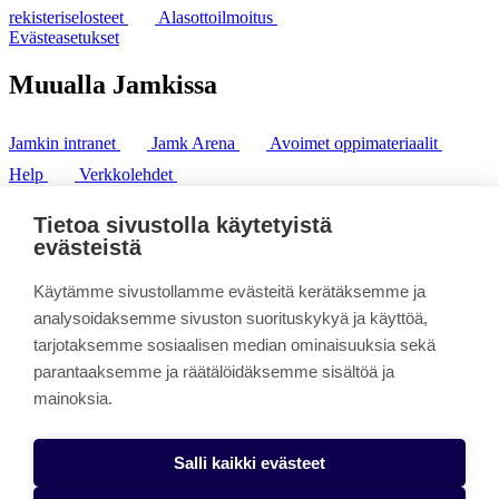
rekisteriselosteet
Alasottoilmoitus
Evästeasetukset
Muualla Jamkissa
Jamkin intranet
Jamk Arena
Avoimet oppimateriaalit
Help
Verkkolehdet
Pl 207 | 40101 Jyväskylä
puh. +358 20 743 8100
Tietoa sivustolla käytetyistä
fax. +358 14 449 9694
evästeistä
Käytämme sivustollamme evästeitä kerätäksemme ja
analysoidaksemme sivuston suorituskykyä ja käyttöä,
tarjotaksemme sosiaalisen median ominaisuuksia sekä
parantaaksemme ja räätälöidäksemme sisältöä ja
mainoksia.
Salli kaikki evästeet