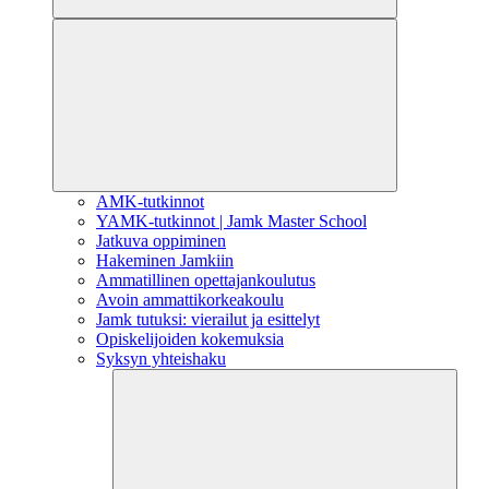
AMK-tutkinnot
YAMK-tutkinnot | Jamk Master School
Jatkuva oppiminen
Hakeminen Jamkiin
Ammatillinen opettajankoulutus
Avoin ammattikorkeakoulu
Jamk tutuksi: vierailut ja esittelyt
Opiskelijoiden kokemuksia
Syksyn yhteishaku