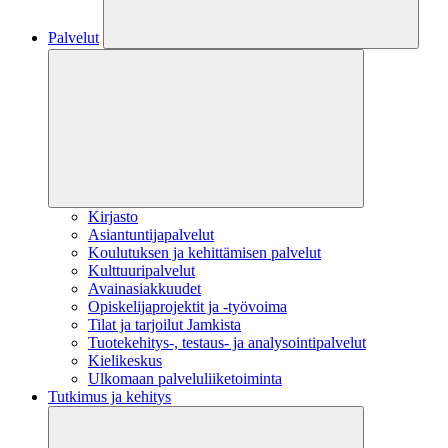
Palvelut
Kirjasto
Asiantuntijapalvelut
Koulutuksen ja kehittämisen palvelut
Kulttuuripalvelut
Avainasiakkuudet
Opiskelijaprojektit​ ja -työvoima
Tilat ja tarjoilut Jamkista
Tuotekehitys-, testaus- ja analysointipalvelut
Kielikeskus
Ulkomaan palveluliiketoiminta
Tutkimus ja kehitys