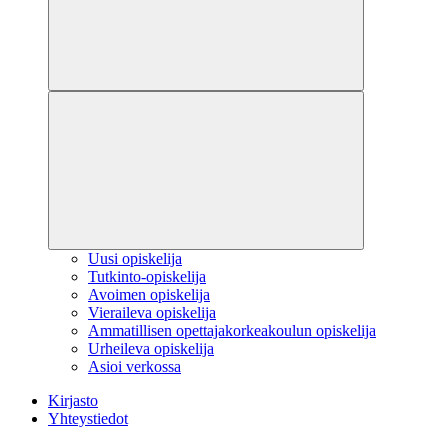
Uusi opiskelija
Tutkinto-opiskelija
Avoimen opiskelija
Vieraileva opiskelija
Ammatillisen opettajakorkeakoulun opiskelija
Urheileva opiskelija
Asioi verkossa
Kirjasto
Yhteystiedot