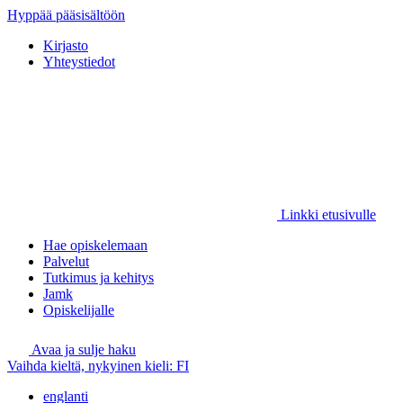
Hyppää pääsisältöön
Kirjasto
Yhteystiedot
Linkki etusivulle
Hae opiskelemaan
Palvelut
Tutkimus ja kehitys
Jamk
Opiskelijalle
Avaa ja sulje haku
Vaihda kieltä, nykyinen kieli:
FI
englanti