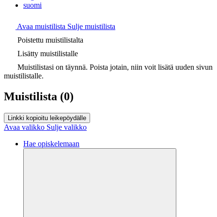
suomi
Avaa muistilista
Sulje muistilista
Poistettu muistilistalta
Lisätty muistilistalle
Muistilistasi on täynnä. Poista jotain, niin voit lisätä uuden sivun
muistilistalle.
Muistilista
(0)
Linkki kopioitu leikepöydälle
Avaa valikko
Sulje valikko
Hae opiskelemaan