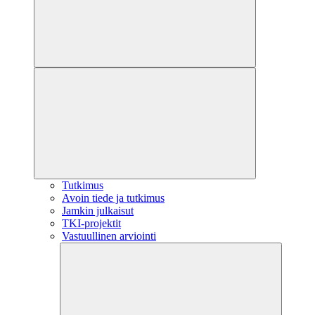
Tutkimus
Avoin tiede ja tutkimus
Jamkin julkaisut
TKI-projektit
Vastuullinen arviointi