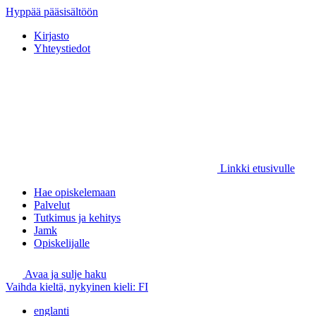
Hyppää pääsisältöön
Kirjasto
Yhteystiedot
Linkki etusivulle
Hae opiskelemaan
Palvelut
Tutkimus ja kehitys
Jamk
Opiskelijalle
Avaa ja sulje haku
Vaihda kieltä, nykyinen kieli:
FI
englanti