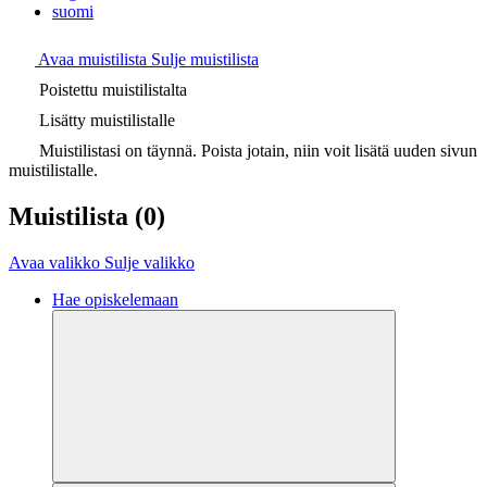
suomi
Avaa muistilista
Sulje muistilista
Poistettu muistilistalta
Lisätty muistilistalle
Muistilistasi on täynnä. Poista jotain, niin voit lisätä uuden sivun
muistilistalle.
Muistilista
(0)
Avaa valikko
Sulje valikko
Hae opiskelemaan