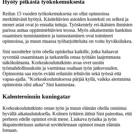
Hyöty pitkästä työkokemuksesta
Reilun 15 vuoden työkokemuksesta on ollut opinnoissa
merkittävästi hyötyä. Käsiteltävien asioiden konteksti on selkeä ja
monet asiat ovat jo ennalta tuttuja. Työskentely eri-ikäisten ihmisten
parissa auttaa oppimistehtävien teossa. Myös aikaisemmin hankitun
osaamisen tunnistaminen ja tunnustaminen ovat toimineet
opinnoissa, ja muun muassa työharjoitteluita on voitu hyväksilukea.
Sini suosittelee työn ohella opiskelua kaikille, jotka haluavat
syventää osaamistaan ja tarkastella omaa työtään laajemmasta
näkökulmasta. Korkeakoulututkinto avaa ovet uusiin
työmahdollisuuksiin ja varmistaa osaltaan työn jatkuvuuden.
Opinnoista saa myös eväitä erilaisiin tehtäviin sekä työssä että
vapaa-ajalla. ”Korkeakoulutuksessa pärjää kyllä, vaikka aiemmista
opinnoista olisi aikaa” Sini kannustaa.
Kalenteroinnin kuningatar
Korkeakoulututkinto oman työn ja muun elämän ohella onnistuu
hyvällä aikataulutuksella. Kolmen tyttären äitinä Sini painottaa, että
perheen edelle opinnot eivät mene. Liukuva työaika ja työn
iltapainotteisuus auttavat sovittelemaan opinnot muun elämän
lomaan.