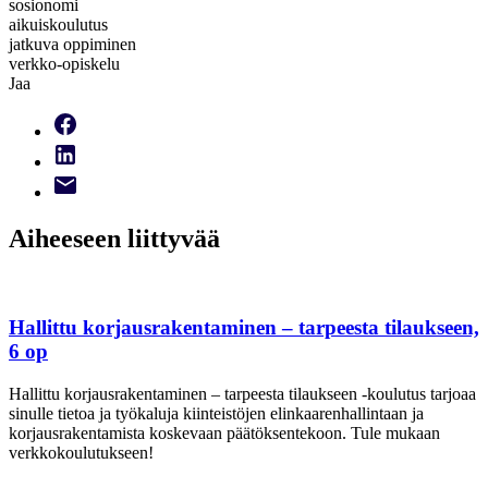
sosionomi
aikuiskoulutus
jatkuva oppiminen
verkko-opiskelu
Jaa
Aiheeseen liittyvää
Hallittu korjausrakentaminen – tarpeesta tilaukseen,
6 op
Hallittu korjausrakentaminen – tarpeesta tilaukseen -koulutus tarjoaa
sinulle tietoa ja työkaluja kiinteistöjen elinkaarenhallintaan ja
korjausrakentamista koskevaan päätöksentekoon. Tule mukaan
verkkokoulutukseen!