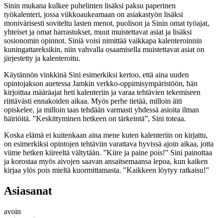
Sinin mukana kulkee puhelinten lisäksi paksu paperinen
työkalenteri, jossa viikkoaukeamaan on asiakastyön lisäksi
monivärisesti soviteltu lasten menot, puolison ja Sinin omat työajat,
yhteiset ja omat harrastukset, muut muistettavat asiat ja lisäksi
sosionomin opinnot. Siniä voisi nimittää vaikkapa kalenteroinnin
kuningattareksikin, niin vahvalla osaamisella muistettavat asiat on
järjestetty ja kalenteroitu.
Käytännön vinkkinä Sini esimerkiksi kertoo, että aina uuden
opintojakson auetessa Jamkin verkko-oppimisympäristöön, hän
kirjoittaa määräajat heti kalenteriin ja varaa tehtävien tekemiseen
riittävästi ennakoiden aikaa. Myös perhe tietää, milloin äiti
opiskelee, ja milloin taas tehdään varmasti yhdessä asioita ilman
häiriöitä. ”Keskittyminen hetkeen on tärkeintä”, Sini toteaa.
Koska elämä ei kuitenkaan aina mene kuten kalenteriin on kirjattu,
on esimerkiksi opintojen tehtäviin varattava hyvissä ajoin aikaa, jotta
viime hetken kiireeltä vältytään. ”Kiire ja paine pois!” Sini painottaa
ja korostaa myös aivojen saavan ansaitsemaansa lepoa, kun kaiken
kirjaa ylös pois mieltä kuormittamasta. "Kaikkeen löytyy ratkaisu!"
Asiasanat
avoin