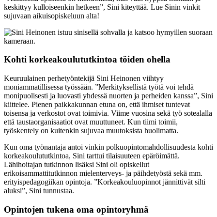
keskittyy kulloiseenkin hetkeen”, Sini kiteyttää. Lue Sinin vinkit
sujuvaan aikuisopiskeluun alta!
Kohti korkeakoulututkintoa töiden ohella
Keuruulainen perhetyöntekijä Sini Heinonen viihtyy
moniammatillisessa työssään. ”Merkityksellistä työtä voi tehdä
monipuolisesti ja luovasti yhdessä nuorten ja perheiden kanssa”, Sini
kiittelee. Pienen paikkakunnan etuna on, että ihmiset tuntevat
toisensa ja verkostot ovat toimivia. Viime vuosina sekä työ sotealalla
että taustaorganisaatiot ovat muuttuneet. Kun tiimi toimii,
työskentely on kuitenkin sujuvaa muutoksista huolimatta.
Kun oma työnantaja antoi vinkin polkuopintomahdollisuudesta kohti
korkeakoulututkintoa, Sini tarttui tilaisuuteen epäröimättä.
Lähihoitajan tutkinnon lisäksi Sini oli opiskellut
erikoisammattitutkinnon mielenterveys- ja päihdetyöstä sekä mm.
erityispedagogiikan opintoja. ”Korkeakouluopinnot jännittivät silti
aluksi”, Sini tunnustaa.
Opintojen tukena oma opintoryhmä