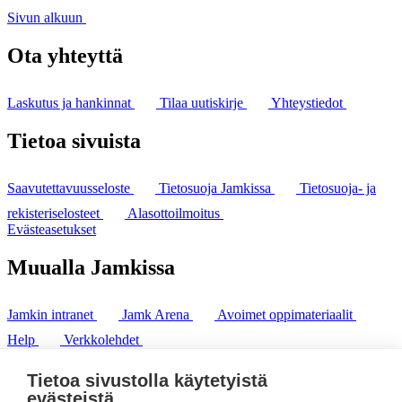
Sivun alkuun
Ota yhteyttä
Laskutus ja hankinnat
Tilaa uutiskirje
Yhteystiedot
Tietoa sivuista
Saavutettavuusseloste
Tietosuoja Jamkissa
Tietosuoja- ja
rekisteriselosteet
Alasottoilmoitus
Evästeasetukset
Muualla Jamkissa
Jamkin intranet
Jamk Arena
Avoimet oppimateriaalit
Help
Verkkolehdet
Pl 207 | 40101 Jyväskylä
puh. +358 20 743 8100
Tietoa sivustolla käytetyistä
fax. +358 14 449 9694
evästeistä