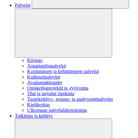
Palvelut
Kirjasto
Asiantuntijapalvelut
Koulutuksen ja kehittämisen palvelut
Kulttuuripalvelut
Avainasiakkuudet
Opiskelijaprojektit​ ja -työvoima
Tilat ja tarjoilut Jamkista
Tuotekehitys-, testaus- ja analysointipalvelut
Kielikeskus
Ulkomaan palveluliiketoiminta
Tutkimus ja kehitys