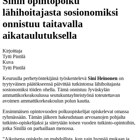
Sinin opintopolku
lähihoitajasta sosionomiksi
onnistuu taitavalla
aikataulutuksella
Kirjoittaja
Tytti Pintilä
Kuva
Tytti Pintilä
Keuruulla perhetyöntekijänä työskentelevä
Sini Heinonen
on
tyytyväinen päätökseensä päivittää tutkintonsa lähihoitajasta
sosionomiksi töiden ohella. Tämä onnistuu Jyväskylän
ammattikorkeakoulussa seutukuntayhteistyönä toteutettavan
avoimen ammattikorkeakoulun polun kautta.
Ensimmäisen opintovuoden polkuopiskelijat opiskelevat omassa
ryhmässään. Tämän jälkeen hakeudutaan arvosanojen pohjalta
tutkinto-opiskelijaksi ja siirrytään toisen vuoden tutkinto-opintoihin,
jotka Sinillä on parhaillaan menossa.
”Aikuisena opiskelu on mahdollista, kun vain hyppää mukaan ja