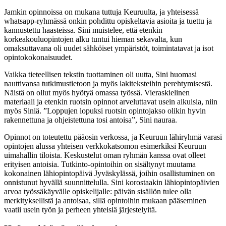
Jamkin opinnoissa on mukana tuttuja Keuruulta, ja yhteisessä
whatsapp-ryhmässä onkin pohdittu opiskeltavia asioita ja tuettu ja
kannustettu haasteissa. Sini muistelee, että etenkin
korkeakouluopintojen alku tuntui hieman sekavalta, kun
omaksuttavana oli uudet sähköiset ympäristöt, toimintatavat ja isot
opintokokonaisuudet.
Vaikka tieteellisen tekstin tuottaminen oli uutta, Sini huomasi
nauttivansa tutkimustietoon ja myös lakiteksteihin perehtymisestä.
Näistä on ollut myös hyötyä omassa työssä. Vieraskielinen
materiaali ja etenkin ruotsin opinnot arveluttavat usein aikuisia, niin
myös Siniä. ”Loppujen lopuksi ruotsin opintojakso olikin hyvin
rakennettuna ja ohjeistettuna tosi antoisa”, Sini nauraa.
Opinnot on toteutettu pääosin verkossa, ja Keuruun lähiryhmä varasi
opintojen alussa yhteisen verkkokatsomon esimerkiksi Keuruun
uimahallin tiloista. Keskustelut oman ryhmän kanssa ovat olleet
erityisen antoisia. Tutkinto-opintoihin on sisältynyt muutama
kokonainen lähiopintopäivä Jyväskylässä, joihin osallistuminen on
onnistunut hyvällä suunnittelulla. Sini korostaakin lähiopintopäivien
arvoa työssäkäyvälle opiskelijalle: päivän sisällön tulee olla
merkityksellistä ja antoisaa, sillä opintoihin mukaan pääseminen
vaatii usein työn ja perheen yhteisiä järjestelyitä.