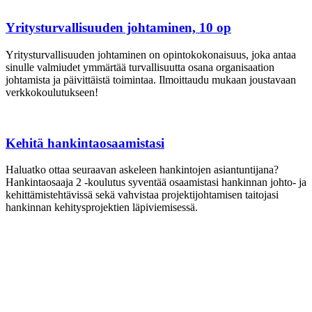
Yritysturvallisuuden johtaminen, 10 op
Yritysturvallisuuden johtaminen on opintokokonaisuus, joka antaa
sinulle valmiudet ymmärtää turvallisuutta osana organisaation
johtamista ja päivittäistä toimintaa. Ilmoittaudu mukaan joustavaan
verkkokoulutukseen!
Kehitä hankintaosaamistasi
Haluatko ottaa seuraavan askeleen hankintojen asiantuntijana?
Hankintaosaaja 2 -koulutus syventää osaamistasi hankinnan johto- ja
kehittämistehtävissä sekä vahvistaa projektijohtamisen taitojasi
hankinnan kehitysprojektien läpiviemisessä.