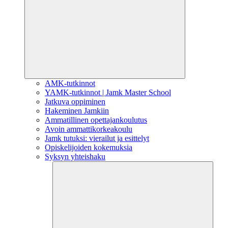
AMK-tutkinnot
YAMK-tutkinnot | Jamk Master School
Jatkuva oppiminen
Hakeminen Jamkiin
Ammatillinen opettajankoulutus
Avoin ammattikorkeakoulu
Jamk tutuksi: vierailut ja esittelyt
Opiskelijoiden kokemuksia
Syksyn yhteishaku