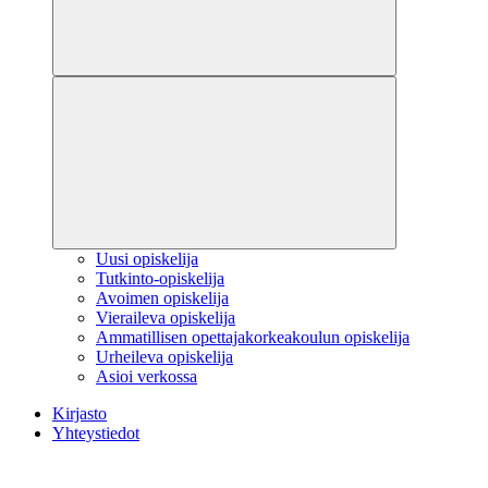
Uusi opiskelija
Tutkinto-opiskelija
Avoimen opiskelija
Vieraileva opiskelija
Ammatillisen opettajakorkeakoulun opiskelija
Urheileva opiskelija
Asioi verkossa
Kirjasto
Yhteystiedot