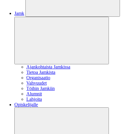
Jamk
Ajankohtaista Jamkissa
Tietoa Jamkista
Organisaatio
Vahvuudet
Töihin Jamkiin
Alumnit
Lahjoita
Opiskelijalle