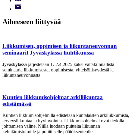
Aiheeseen liittyvää
Liikkumisen, oppimisen ja liikuntaneuvonnan
seminaarit Jyväskylässä huhtikuussa
Jyväskylässä järjestetään 1.-2.4.2025 kaksi valtakunnallista
seminaaria liikkumisesta, oppimisesta, yhteisöllisyydestä ja
liikuntaneuvonnasta.
Kuntien liikkumisohjelmat arkiliikuntaa
edistämässä
Kuntien liikkumisohjelmilla edistetään kuntalaisten arkiliikkumista,
terveysliikuntaa ja hyvinvointia. Liikkumisohjelmat ovat tiedolla
johtamisen väline. Niillä luodaan puitteita liikunnan
kehittämistoimille ja poliittiselle päätöksenteolle.