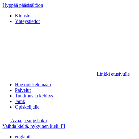
Hyppää pääsisältöön
Kirjasto
Yhteystiedot
Linkki etusivulle
Hae opiskelemaan
Palvelut
Tutkimus ja kehitys
Jamk
Opiskelijalle
Avaa ja sulje haku
Vaihda kieltä, nykyinen kieli:
FI
englanti