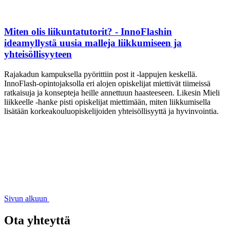
Miten olis liikuntatutorit? - InnoFlashin
ideamyllystä uusia malleja liikkumiseen ja
yhteisöllisyyteen
Rajakadun kampuksella pyörittiin post it -lappujen keskellä.
InnoFlash-opintojaksolla eri alojen opiskelijat miettivät tiimeissä
ratkaisuja ja konsepteja heille annettuun haasteeseen. Likesin Mieli
liikkeelle -hanke pisti opiskelijat miettimään, miten liikkumisella
lisätään korkeakouluopiskelijoiden yhteisöllisyyttä ja hyvinvointia.
Sivun alkuun
Ota yhteyttä