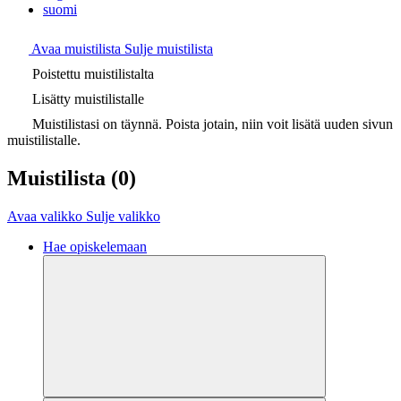
suomi
Avaa muistilista
Sulje muistilista
Poistettu muistilistalta
Lisätty muistilistalle
Muistilistasi on täynnä. Poista jotain, niin voit lisätä uuden sivun
muistilistalle.
Muistilista
(0)
Avaa valikko
Sulje valikko
Hae opiskelemaan