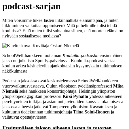
podcast-sarjan
Miten voisimme tukea lasten liikunnallista elämäntapaa, ja miten
liikkuminen vaikuttaa oppimiseen? Mitä puhelimille tulisi tehdä
kouluissa? Entä miten tulisi suhtautua siihen, että nuorten elämä on
nykyään sosiaalisessa mediassa?
SchoolWell-hankkeen tuottaman
Kouluilta-podcastin
ensimmäinen
jakso on julkaistu Spotify-palvelussa. Kouluilta-podcast vastaa
koulun arkea käsitteleviin ajankohtaisiin kysymyksiin tutkimuksen
näkökulmasta.
Podcastin jaksoissa ovat keskustelemassa SchoolWell-hankkeen
vuorovaikutusvastaava, Oulun yliopiston työelämäprofessori
Mika
Niemelä
sekä hankkeen konsortiojohtaja, Helsingin yliopiston
yliopistopedagogiikan professori
Kirsi Pyhältö
yhdessä aiheeseen
perehtyneiden tutkija- ja asiantuntijavieraiden kanssa.
Joka toisessa
jaksossa aiheesta jatkavat Tampereen yliopiston Kasvatuksen ja
kulttuurin tiedekunnan tutkimusjohtaja
Tiina Soini-Ikonen
ja
vaihtuvat opettajavieraat.
Ensimmäisen jakson aiheena lasten ja nuorten