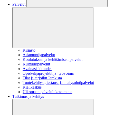
Palvelut
Kirjasto
Asiantuntijapalvelut
Koulutuksen ja kehittämisen palvelut
Kulttuuripalvelut
Avainasiakkuudet
Opiskelijaprojektit​ ja -työvoima
Tilat ja tarjoilut Jamkista
Tuotekehitys-, testaus- ja analysointipalvelut
Kielikeskus
Ulkomaan palveluliiketoiminta
Tutkimus ja kehitys