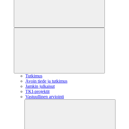
Tutkimus
Avoin tiede ja tutkimus
Jamkin julkaisut
TKI-projektit
Vastuullinen arviointi