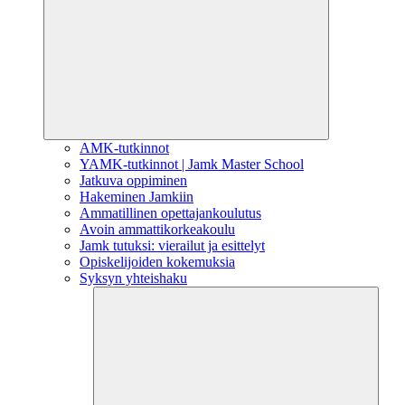
AMK-tutkinnot
YAMK-tutkinnot | Jamk Master School
Jatkuva oppiminen
Hakeminen Jamkiin
Ammatillinen opettajankoulutus
Avoin ammattikorkeakoulu
Jamk tutuksi: vierailut ja esittelyt
Opiskelijoiden kokemuksia
Syksyn yhteishaku