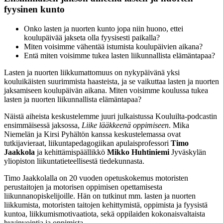
fyysinen kunto
Onko lasten ja nuorten kunto jopa niin huono, ettei
koulupäivää jakseta olla fyysisesti paikalla?
Miten voisimme vähentää istumista koulupäivien aikana?
Entä miten voisimme tukea lasten liikunnallista elämäntapaa?
Lasten ja nuorten liikkumattomuus on nykypäivänä yksi
kouluikäisten suurimmista haasteista, ja se vaikuttaa lasten ja nuorten
jaksamiseen koulupäivän aikana. Miten voisimme koulussa tukea
lasten ja nuorten liikunnallista elämäntapaa?
Näistä aiheista keskustelemme juuri julkaistussa Kouluilta-podcastin
ensimmäisessä jaksossa,
Liike lääkkeenä oppimiseen
. Mika
Niemelän ja Kirsi Pyhältön kanssa keskustelemassa ovat
tutkijavieraat, liikuntapedagogiikan apulaisprofessori
Timo
Jaakkola
ja kehittämispäällikkö
Mikko Huhtiniemi
Jyväskylän
yliopiston liikuntatieteellisestä tiedekunnasta.
Timo Jaakkolalla on 20 vuoden opetuskokemus motoristen
perustaitojen ja motorisen oppimisen opettamisesta
liikunnanopiskelijoille. Hän on tutkinut mm. lasten ja nuorten
liikkumista, motoristen taitojen kehittymistä, oppimista ja fyysistä
kuntoa, liikkumismotivaatiota, sekä oppilaiden kokonaisvaltaista
hyvinvointia ja oppimista.