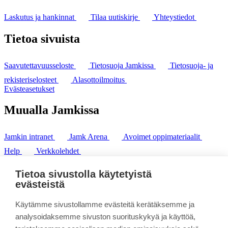
Laskutus ja hankinnat
Tilaa uutiskirje
Yhteystiedot
Tietoa sivuista
Saavutettavuusseloste
Tietosuoja Jamkissa
Tietosuoja- ja
rekisteriselosteet
Alasottoilmoitus
Evästeasetukset
Muualla Jamkissa
Jamkin intranet
Jamk Arena
Avoimet oppimateriaalit
Help
Verkkolehdet
Pl 207 | 40101 Jyväskylä
puh. +358 20 743 8100
Tietoa sivustolla käytetyistä
fax. +358 14 449 9694
evästeistä
Käytämme sivustollamme evästeitä kerätäksemme ja
analysoidaksemme sivuston suorituskykyä ja käyttöä,