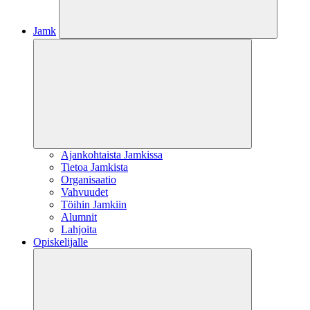
Jamk
Ajankohtaista Jamkissa
Tietoa Jamkista
Organisaatio
Vahvuudet
Töihin Jamkiin
Alumnit
Lahjoita
Opiskelijalle