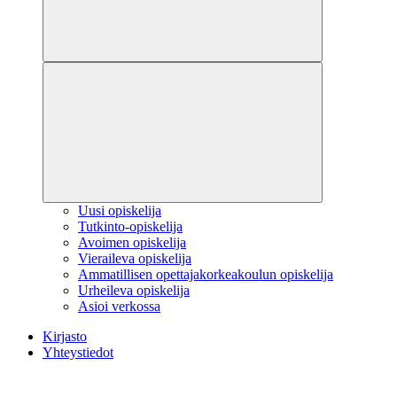
Uusi opiskelija
Tutkinto-opiskelija
Avoimen opiskelija
Vieraileva opiskelija
Ammatillisen opettajakorkeakoulun opiskelija
Urheileva opiskelija
Asioi verkossa
Kirjasto
Yhteystiedot