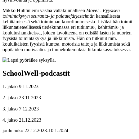
Mikko Huhtiniemi vastaa valtakunnallisen
Move! - Fyysisen
toimintakyvyn seuranta- ja palautejärjestelmän
kansallisesta
kehittämisestä sekä toiminnan koordinoimisesta. Lisäksi hän toimii
liikuntatieteellisessä tiedekunnassa eri tutkimus-, kehittämis- ja
koulutushankkeissa, joiden tavoitteena on edistää lasten ja nuorten
fyysistä toimintakykyä ja liikkumista. Hän on tutkinut mm.
kouluikäisten fyysistä kuntoa, motorisia taitoja ja liikkumista sekä
oppilaiden motivaatio- ja tunnekokemuksia liikuntakasvatuksessa.
SchoolWell-podcastit
1. jakso 9.11.2023
2. jakso 23.11.2023
3. jakso 7.12.2023
4. jakso 21.12.2023
joulutauko 22.12.2023-10.1.2024