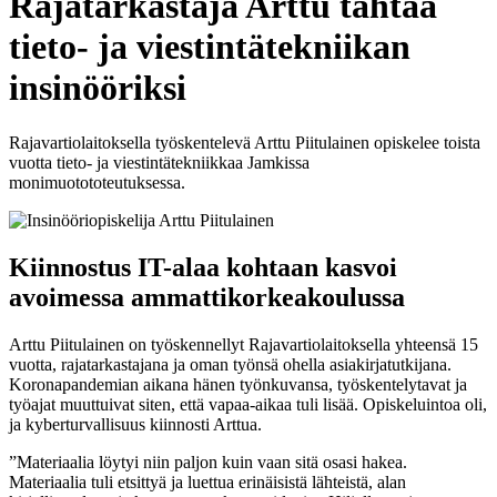
Rajatarkastaja Arttu tähtää
tieto- ja viestintätekniikan
insinööriksi
Rajavartiolaitoksella työskentelevä Arttu Piitulainen opiskelee toista
vuotta tieto- ja viestintätekniikkaa Jamkissa
monimuotototeutuksessa.
Kiinnostus IT-alaa kohtaan kasvoi
avoimessa ammattikorkeakoulussa
Arttu Piitulainen on työskennellyt Rajavartiolaitoksella yhteensä 15
vuotta, rajatarkastajana ja oman työnsä ohella asiakirjatutkijana.
Koronapandemian aikana hänen työnkuvansa, työskentelytavat ja
työajat muuttuivat siten, että vapaa-aikaa tuli lisää. Opiskeluintoa oli,
ja kyberturvallisuus kiinnosti Arttua.
”Materiaalia löytyi niin paljon kuin vaan sitä osasi hakea.
Materiaalia tuli etsittyä ja luettua erinäisistä lähteistä, alan