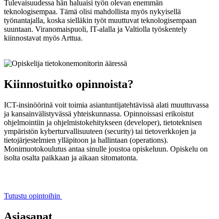
Tulevaisuudessa hän haluaisi työn olevan enemmän
teknologisempaa. Tämä olisi mahdollista myös nykyisellä
työnantajalla, koska sielläkin työt muuttuvat teknologisempaan
suuntaan. Viranomaispuoli, IT-alalla ja Valtiolla työskentely
kiinnostavat myös Arttua.
Kiinnostuitko opinnoista?
ICT-insinöörinä voit toimia asiantuntijatehtävissä alati muuttuvassa
ja kansainvälistyvässä yhteiskunnassa. Opinnoissasi erikoistut
ohjelmointiin ja ohjelmistokehitykseen (developer), tietoteknisen
ympäristön kyberturvallisuuteen (security) tai tietoverkkojen ja
tietojärjestelmien ylläpitoon ja hallintaan (operations).
Monimuotokoulutus antaa sinulle joustoa opiskeluun. Opiskelu on
isolta osalta paikkaan ja aikaan sitomatonta.
Tutustu opintoihin
Asiasanat