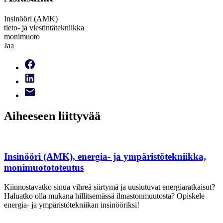
Insinööri (AMK)
tieto- ja viestintätekniikka
monimuoto
Jaa
Aiheeseen liittyvää
Insinööri (AMK), energia- ja ympäristötekniikka,
monimuotototeutus
Kiinnostavatko sinua vihreä siirtymä ja uusiutuvat energiaratkaisut?
Haluatko olla mukana hillitsemässä ilmastonmuutosta? Opiskele
energia- ja ympäristötekniikan insinööriksi!