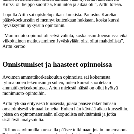
Kurssi oli helppo suorittaa, kun intoa ja aikaa oli ”, Arttu toteaa.
Lopulta Arttu sai opiskelupaikan Jamkista. Panostus Karelian
pääsykoekurssiin ei mennyt kuitenkaan hukkaan, koska kurssi
hyväksyttiin nykyisiin opintoihin.
”Monimuoto-opinnot oli selvä valinta, koska asun Joensuussa eikä
viikoittainen matkustaminen Jyväskylään olisi ollut mahdollista”,
Arttu kertoo.
Onnistumiset ja haasteet opinnoissa
Avoimen ammattikorkeakoulun opinnoista sai kokemusta
ryhmätöiden tekemisiin ja siihen, miten kurssit suoritetaan
ammattikorkeakoulussa. Artun mielestä näistä on ollut hyötyä
monimuoto-opintoihin.
Arttu tykkää erityisesti kursseista, joissa pääsee rakentamaan
omatoimisesti virtuaalikoneita. Eniten hän käyttää aikaa kursseihin,
joissa on opintomateriaalin ulkopuolista selvittämistä ja jotka
sisältävät analysointia.
”Kiinnostavimmilla kursseilla pääsee tutkimaan jotain tuntematonta.