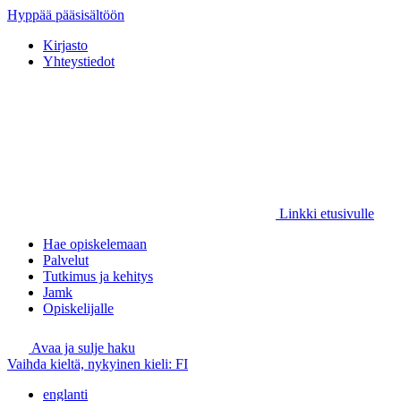
Hyppää pääsisältöön
Kirjasto
Yhteystiedot
Linkki etusivulle
Hae opiskelemaan
Palvelut
Tutkimus ja kehitys
Jamk
Opiskelijalle
Avaa ja sulje haku
Vaihda kieltä, nykyinen kieli:
FI
englanti