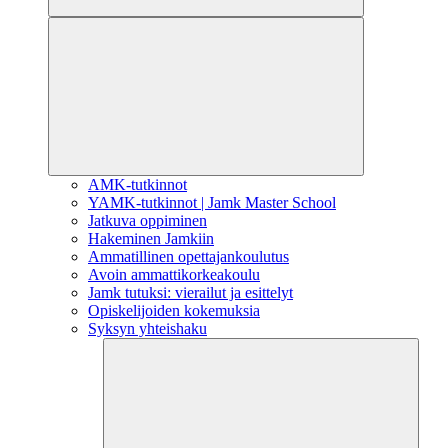
AMK-tutkinnot
YAMK-tutkinnot | Jamk Master School
Jatkuva oppiminen
Hakeminen Jamkiin
Ammatillinen opettajankoulutus
Avoin ammattikorkeakoulu
Jamk tutuksi: vierailut ja esittelyt
Opiskelijoiden kokemuksia
Syksyn yhteishaku