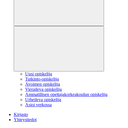
Uusi opiskelija
Tutkinto-opiskelija
Avoimen opiskelija
Vieraileva opiskelija
Ammatillisen opettajakorkeakoulun opiskelija
Urheileva opiskelija
Asioi verkossa
Kirjasto
Yhteystiedot