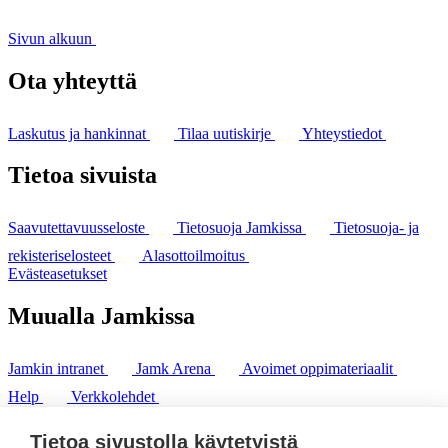
Sivun alkuun
Ota yhteyttä
Laskutus ja hankinnat
Tilaa uutiskirje
Yhteystiedot
Tietoa sivuista
Saavutettavuusseloste
Tietosuoja Jamkissa
Tietosuoja- ja
rekisteriselosteet
Alasottoilmoitus
Evästeasetukset
Muualla Jamkissa
Jamkin intranet
Jamk Arena
Avoimet oppimateriaalit
Help
Verkkolehdet
Pl 207 | 40101 Jyväskylä
puh. +358 20 743 8100
Tietoa sivustolla käytetyistä