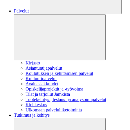
Palvelut
Kirjasto
Asiantuntijapalvelut
Koulutuksen ja kehittämisen palvelut
Kulttuuripalvelut
Avainasiakkuudet
Opiskelijaprojektit​ ja -työvoima
Tilat ja tarjoilut Jamkista
Tuotekehitys-, testaus- ja analysointipalvelut
Kielikeskus
Ulkomaan palveluliiketoiminta
Tutkimus ja kehitys