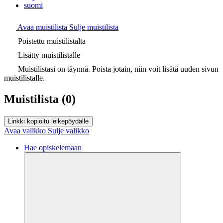
suomi
Avaa muistilista
Sulje muistilista
Poistettu muistilistalta
Lisätty muistilistalle
Muistilistasi on täynnä. Poista jotain, niin voit lisätä uuden sivun
muistilistalle.
Muistilista
(0)
Linkki kopioitu leikepöydälle
Avaa valikko
Sulje valikko
Hae opiskelemaan