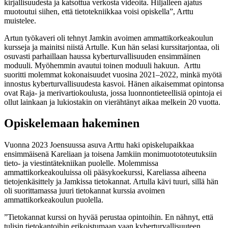
kirjallisuudesta ja katsottua verkosta videoita. Hiljalleen ajatus
muotoutui siihen, että tietotekniikkaa voisi opiskella”, Arttu
muistelee.
Artun työkaveri oli tehnyt Jamkin avoimen ammattikorkeakoulun
kursseja ja mainitsi niistä Artulle. Kun hän selasi kurssitarjontaa, oli
osuvasti parhaillaan haussa kyberturvallisuuden ensimmäinen
moduuli. Myöhemmin avautui toinen moduuli hakuun. Arttu
suoritti molemmat kokonaisuudet vuosina 2021–2022, minkä myötä
innostus kyberturvallisuudesta kasvoi. Hänen aikaisemmat opintonsa
ovat Raja- ja merivartiokoulusta, jossa luonnontieteellisiä opintoja ei
ollut lainkaan ja lukiostakin on vierähtänyt aikaa melkein 20 vuotta.
Opiskelemaan hakeminen
Vuonna 2023 Joensuussa asuva Arttu haki opiskelupaikkaa
ensimmäisenä Kareliaan ja toisena Jamkiin monimuotototeutuksiin
tieto- ja viestintätekniikan puolelle. Molemmissa
ammattikorkeakouluissa oli pääsykoekurssi, Kareliassa aiheena
tietojenkäsittely ja Jamkissa tietokannat. Artulla kävi tuuri, sillä hän
oli suorittamassa juuri tietokannat kurssia avoimen
ammattikorkeakoulun puolella.
”Tietokannat kurssi on hyvää perustaa opintoihin. En nähnyt, että
tulisin tietokantoihin erikoistumaan vaan kyberturvallisuuteen.