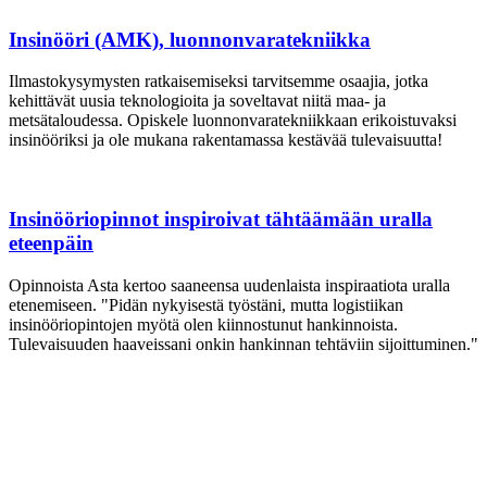
Insinööri (AMK), luonnonvaratekniikka
Ilmastokysymysten ratkaisemiseksi tarvitsemme osaajia, jotka
kehittävät uusia teknologioita ja soveltavat niitä maa- ja
metsätaloudessa. Opiskele luonnonvaratekniikkaan erikoistuvaksi
insinööriksi ja ole mukana rakentamassa kestävää tulevaisuutta!
Insinööriopinnot inspiroivat tähtäämään uralla
eteenpäin
Opinnoista Asta kertoo saaneensa uudenlaista inspiraatiota uralla
etenemiseen. "Pidän nykyisestä työstäni, mutta logistiikan
insinööriopintojen myötä olen kiinnostunut hankinnoista.
Tulevaisuuden haaveissani onkin hankinnan tehtäviin sijoittuminen."