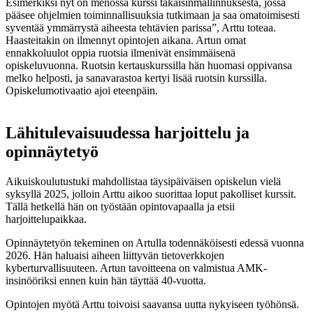
Esimerkiksi nyt on menossa kurssi takaisinmallinnuksesta, jossa
pääsee ohjelmien toiminnallisuuksia tutkimaan ja saa omatoimisesti
syventää ymmärrystä aiheesta tehtävien parissa”, Arttu toteaa.
Haasteitakin on ilmennyt opintojen aikana. Artun omat
ennakkoluulot oppia ruotsia ilmenivät ensimmäisenä
opiskeluvuonna. Ruotsin kertauskurssilla hän huomasi oppivansa
melko helposti, ja sanavarastoa kertyi lisää ruotsin kurssilla.
Opiskelumotivaatio ajoi eteenpäin.
Lähitulevaisuudessa harjoittelu ja
opinnäytetyö
Aikuiskoulutustuki mahdollistaa täysipäiväisen opiskelun vielä
syksyllä 2025, jolloin Arttu aikoo suorittaa loput pakolliset kurssit.
Tällä hetkellä hän on työstään opintovapaalla ja etsii
harjoittelupaikkaa.
Opinnäytetyön tekeminen on Artulla todennäköisesti edessä vuonna
2026. Hän haluaisi aiheen liittyvän tietoverkkojen
kyberturvallisuuteen. Artun tavoitteena on valmistua AMK-
insinööriksi ennen kuin hän täyttää 40-vuotta.
Opintojen myötä Arttu toivoisi saavansa uutta nykyiseen työhönsä.