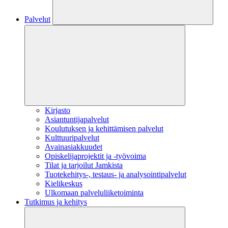
Palvelut
Kirjasto
Asiantuntijapalvelut
Koulutuksen ja kehittämisen palvelut
Kulttuuripalvelut
Avainasiakkuudet
Opiskelijaprojektit​ ja -työvoima
Tilat ja tarjoilut Jamkista
Tuotekehitys-, testaus- ja analysointipalvelut
Kielikeskus
Ulkomaan palveluliiketoiminta
Tutkimus ja kehitys