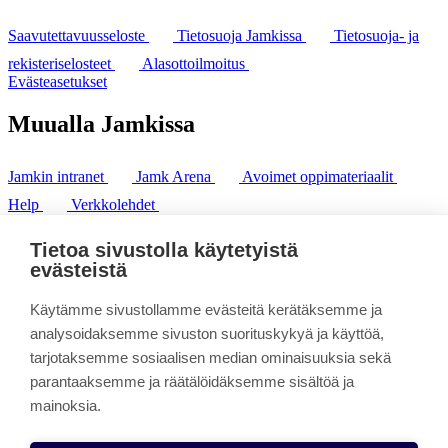
Saavutettavuusseloste
Tietosuoja Jamkissa
Tietosuoja- ja
rekisteriselosteet
Alasottoilmoitus
Evästeasetukset
Muualla Jamkissa
Jamkin intranet
Jamk Arena
Avoimet oppimateriaalit
Help
Verkkolehdet
Pl 207 | 40101 Jyväskylä
puh. +358 20 743 8100
Tietoa sivustolla käytetyistä
fax. +358 14 449 9694
evästeistä
Käytämme sivustollamme evästeitä kerätäksemme ja
analysoidaksemme sivuston suorituskykyä ja käyttöä,
tarjotaksemme sosiaalisen median ominaisuuksia sekä
parantaaksemme ja räätälöidäksemme sisältöä ja
mainoksia.