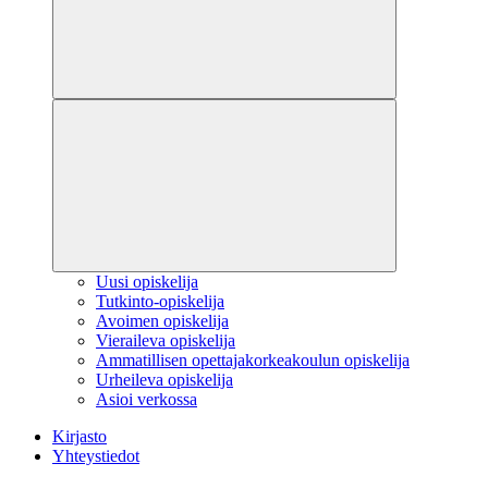
Uusi opiskelija
Tutkinto-opiskelija
Avoimen opiskelija
Vieraileva opiskelija
Ammatillisen opettajakorkeakoulun opiskelija
Urheileva opiskelija
Asioi verkossa
Kirjasto
Yhteystiedot