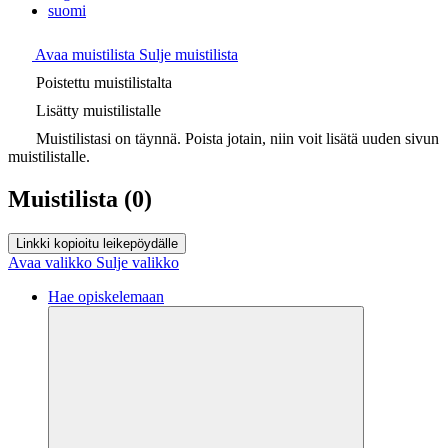
suomi
Avaa muistilista
Sulje muistilista
Poistettu muistilistalta
Lisätty muistilistalle
Muistilistasi on täynnä. Poista jotain, niin voit lisätä uuden sivun
muistilistalle.
Muistilista
(0)
Linkki kopioitu leikepöydälle
Avaa valikko
Sulje valikko
Hae opiskelemaan