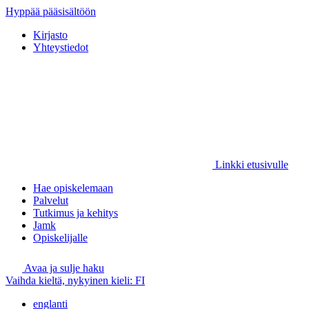
Hyppää pääsisältöön
Kirjasto
Yhteystiedot
Linkki etusivulle
Hae opiskelemaan
Palvelut
Tutkimus ja kehitys
Jamk
Opiskelijalle
Avaa ja sulje haku
Vaihda kieltä, nykyinen kieli:
FI
englanti