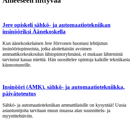
Aiheeseen liittyvää
Jere opiskeli sähkö- ja automaatiotekniikan
insinööriksi Äänekoskella
Kun äänekoskelainen Jere Hirvonen huomasi lehtijutun
insinööriopinnoista, jotka aloitettaisiin avoimen
ammattikorkeakoulun lähiopintoryhmänä, ei mukaan lähtemistä
tarvinnut kauaa miettiä. Hän suosittelee opintoja kaikille tekniikasta
kiinnostuneille.
Insinööri (AMK), sähkö- ja automaatiotekniikka,
päivätoteutus
Sähkö- ja automaatiotekniikan ammattilaisille on kysyntää! Uusia
asiantuntijoita tarvitaan muun muassa alan suunnittelu- ja
myyntitehtäviin.