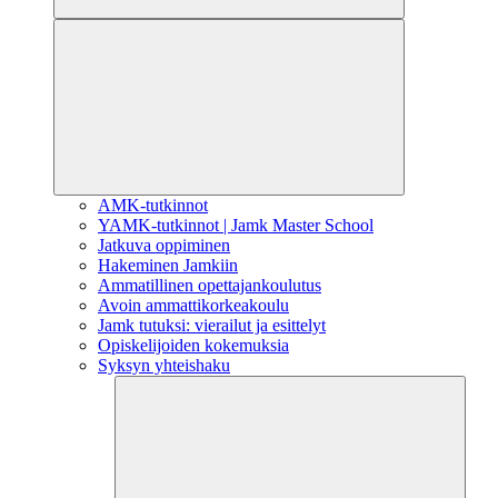
AMK-tutkinnot
YAMK-tutkinnot | Jamk Master School
Jatkuva oppiminen
Hakeminen Jamkiin
Ammatillinen opettajankoulutus
Avoin ammattikorkeakoulu
Jamk tutuksi: vierailut ja esittelyt
Opiskelijoiden kokemuksia
Syksyn yhteishaku