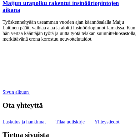
Maijun urapolku rakentui insinööriopintojen
aikana
Työskenneltyään useamman vuoden ajan käännösalalla Maiju
Laitinen päätti vaihtaa alaa ja aloitti insinööriopinnot Jamkissa. Kun
hän vertaa kääntäjän työtä ja uutta työtä telakan suunnitteluosastolla,
merkittävänä erona korostuu neuvottelutaidot.
Sivun alkuun
Ota yhteyttä
Laskutus ja hankinnat
Tilaa uutiskirje
Yhteystiedot
Tietoa sivuista