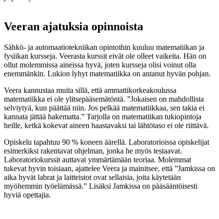
Veeran ajatuksia opinnoista
Sähkö- ja automaatiotekniikan opintoihin kuuluu matematiikan ja
fysiikan kursseja. Veerasta kurssit eivät ole olleet vaikeita. Hän on
ollut molemmissa aineissa hyvä, joten kursseja olisi voinut olla
enemmänkin. Lukion lyhyt matematiikka on antanut hyvän pohjan.
Veera kannustaa muita sillä, että ammattikorkeakoulussa
matematiikka ei ole ylitsepääsemätöntä. ”Jokaisen on mahdollista
selviytyä, kun päättää niin. Jos pelkää matematiikkaa, sen takia ei
kannata jättää hakematta.” Tarjolla on matematiikan tukiopintoja
heille, ketkä kokevat aineen haastavaksi tai lähtötaso ei ole riittävä.
Opiskelu tapahtuu 90 % koneen äärellä. Laboratorioissa opiskelijat
esimerkiksi rakentavat ohjelman, jonka he myös testaavat.
Laboratoriokurssit auttavat ymmärtämään teoriaa. Molemmat
tukevat hyvin toisiaan, ajattelee Veera ja mainitsee, että ”Jamkissa on
aika hyvät labrat ja laitteistot ovat sellaisia, joita käytetään
myöhemmin työelämässä.” Lisäksi Jamkissa on pääsääntöisesti
hyviä opettajia.