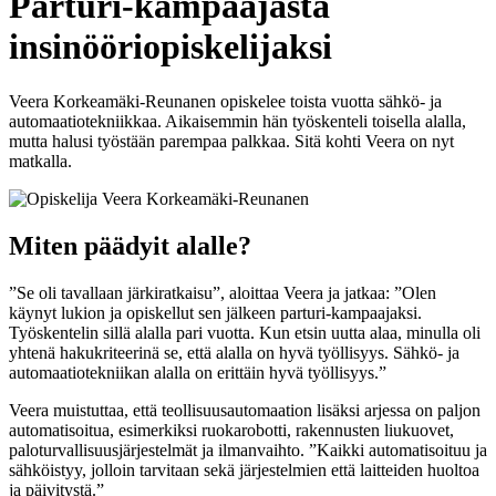
Parturi-kampaajasta
insinööriopiskelijaksi
Veera Korkeamäki-Reunanen opiskelee toista vuotta sähkö- ja
automaatiotekniikkaa. Aikaisemmin hän työskenteli toisella alalla,
mutta halusi työstään parempaa palkkaa. Sitä kohti Veera on nyt
matkalla.
Miten päädyit alalle?
”Se oli tavallaan järkiratkaisu”, aloittaa Veera ja jatkaa: ”Olen
käynyt lukion ja opiskellut sen jälkeen parturi-kampaajaksi.
Työskentelin sillä alalla pari vuotta. Kun etsin uutta alaa, minulla oli
yhtenä hakukriteerinä se, että alalla on hyvä työllisyys. Sähkö- ja
automaatiotekniikan alalla on erittäin hyvä työllisyys.”
Veera muistuttaa, että teollisuusautomaation lisäksi arjessa on paljon
automatisoitua, esimerkiksi ruokarobotti, rakennusten liukuovet,
paloturvallisuusjärjestelmät ja ilmanvaihto. ”Kaikki automatisoituu ja
sähköistyy, jolloin tarvitaan sekä järjestelmien että laitteiden huoltoa
ja päivitystä.”