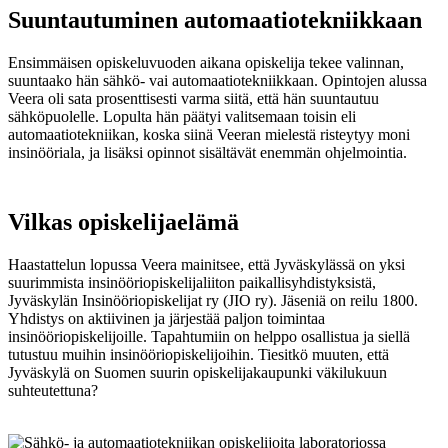
Suuntautuminen automaatiotekniikkaan
Ensimmäisen opiskeluvuoden aikana opiskelija tekee valinnan,
suuntaako hän sähkö- vai automaatiotekniikkaan. Opintojen alussa
Veera oli sata prosenttisesti varma siitä, että hän suuntautuu
sähköpuolelle. Lopulta hän päätyi valitsemaan toisin eli
automaatiotekniikan, koska siinä Veeran mielestä risteytyy moni
insinööriala, ja lisäksi opinnot sisältävät enemmän ohjelmointia.
Vilkas opiskelijaelämä
Haastattelun lopussa Veera mainitsee, että Jyväskylässä on yksi
suurimmista insinööriopiskelijaliiton paikallisyhdistyksistä,
Jyväskylän Insinööriopiskelijat ry (JIO ry). Jäseniä on reilu 1800.
Yhdistys on aktiivinen ja järjestää paljon toimintaa
insinööriopiskelijoille. Tapahtumiin on helppo osallistua ja siellä
tutustuu muihin insinööriopiskelijoihin. Tiesitkö muuten, että
Jyväskylä on Suomen suurin opiskelijakaupunki väkilukuun
suhteutettuna?