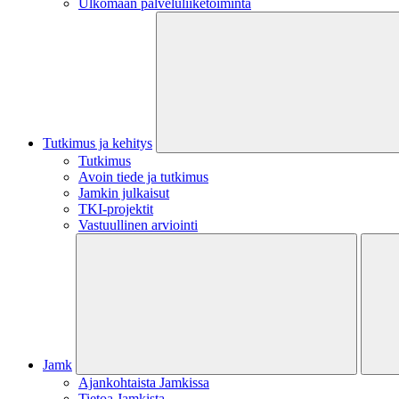
Ulkomaan palveluliiketoiminta
Tutkimus ja kehitys
Tutkimus
Avoin tiede ja tutkimus
Jamkin julkaisut
TKI-projektit
Vastuullinen arviointi
Jamk
Ajankohtaista Jamkissa
Tietoa Jamkista