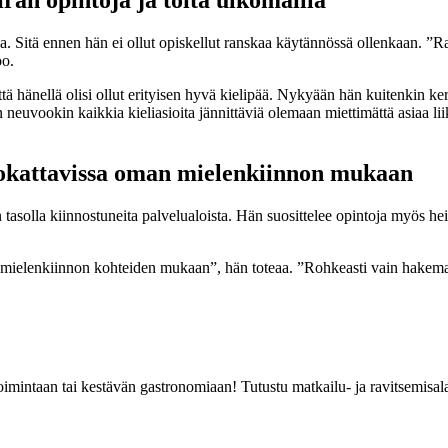
ran opintoja ja töitä ulkomailla
Sitä ennen hän ei ollut opiskellut ranskaa käytännössä ollenkaan. ”Ransk
oo.
tä hänellä olisi ollut erityisen hyvä kielipää. Nykyään hän kuitenkin ker
än neuvookin kaikkia kieliasioita jännittäviä olemaan miettimättä asiaa l
okattavissa oman mielenkiinnon mukaan
n tasolla kiinnostuneita palvelualoista. Hän suosittelee opintoja myös hei
 mielenkiinnon kohteiden mukaan”, hän toteaa. ”Rohkeasti vain hakem
etoimintaan tai kestävän gastronomiaan! Tutustu matkailu- ja ravitsemis