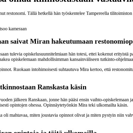
nut restonomi. Tällä hetkellä hän työskentelee Tampereella tilitoimist
taan saivat Miran hakeutumaan restonomiop
saan tulevia opiskelusuunnitelmiaan hän totesi, ettei kokenut erityistä 
n hakea opiskelemaan mahdollisimman kansainväliseen tutkinto-ohjelmaa
pinnot. Ruokaan intohimoisesti suhtautuva Mira kertoo, että restonomitu
tkinnostaan Ranskasta käsin
uoden jälkeen Ranskaan, jonne hän pääsi ensin vaihto-opiskelemaan ja
aisesti opintojen ohessa. Opinnäytetyönkin Mira teki ulkomailta käsin.
 oli mahtavaa, miten joustavia opinnot olivat ja miten pystyin niin vah