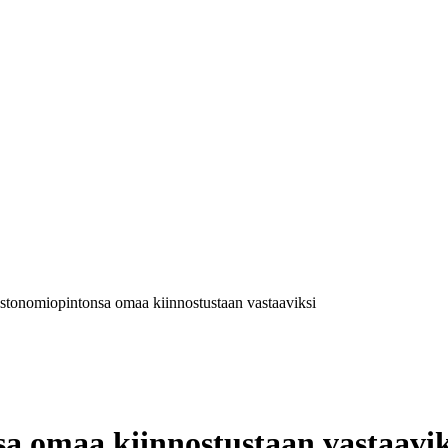
restonomiopintonsa omaa kiinnostustaan vastaaviksi
sa omaa kiinnostustaan vastaavik