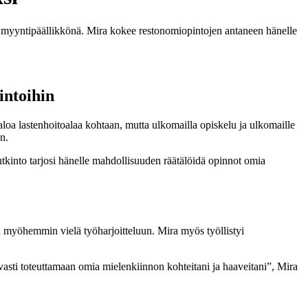
on myyntipäällikkönä. Mira kokee restonomiopintojen antaneen hänelle
intoihin
paloa lastenhoitoalaa kohtaan, mutta ulkomailla opiskelu ja ulkomaille
n.
tkinto tarjosi hänelle mahdollisuuden räätälöidä opinnot omia
 myöhemmin vielä työharjoitteluun. Mira myös työllistyi
vasti toteuttamaan omia mielenkiinnon kohteitani ja haaveitani”, Mira