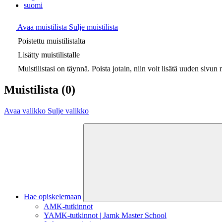
suomi
Avaa muistilista
Sulje muistilista
Poistettu muistilistalta
Lisätty muistilistalle
Muistilistasi on täynnä. Poista jotain, niin voit lisätä uuden sivun m
Muistilista
(0)
Avaa valikko
Sulje valikko
Hae opiskelemaan
AMK-tutkinnot
YAMK-tutkinnot | Jamk Master School