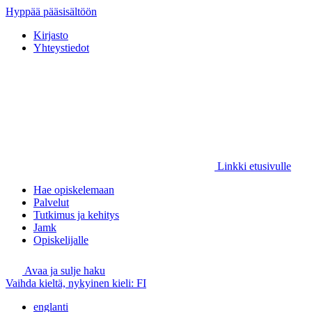
Hyppää pääsisältöön
Kirjasto
Yhteystiedot
Linkki etusivulle
Hae opiskelemaan
Palvelut
Tutkimus ja kehitys
Jamk
Opiskelijalle
Avaa ja sulje haku
Vaihda kieltä, nykyinen kieli:
FI
englanti