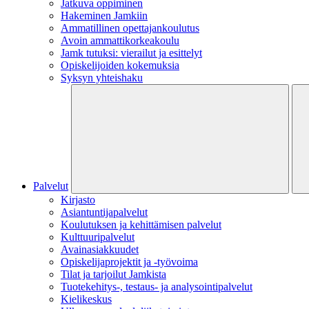
Jatkuva oppiminen
Hakeminen Jamkiin
Ammatillinen opettajankoulutus
Avoin ammattikorkeakoulu
Jamk tutuksi: vierailut ja esittelyt
Opiskelijoiden kokemuksia
Syksyn yhteishaku
Palvelut
Kirjasto
Asiantuntijapalvelut
Koulutuksen ja kehittämisen palvelut
Kulttuuripalvelut
Avainasiakkuudet
Opiskelijaprojektit​ ja -työvoima
Tilat ja tarjoilut Jamkista
Tuotekehitys-, testaus- ja analysointipalvelut
Kielikeskus