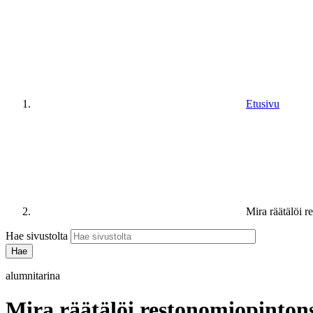
Etusivu
Mira räätälöi 
Hae sivustolta
alumnitarina
Mira räätälöi restonomiopinton