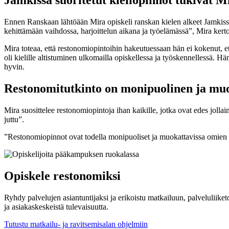
Jamkissa suoritetut kieliopinnot tukivat Mi
Ennen Ranskaan lähtöään Mira opiskeli ranskan kielen alkeet Jamkissa. 
kehittämään vaihdossa, harjoittelun aikana ja työelämässä”, Mira kert
Mira toteaa, että restonomiopintoihin hakeutuessaan hän ei kokenut, et
oli kielille altistuminen ulkomailla opiskellessa ja työskennellessä. H
hyvin.
Restonomitutkinto on monipuolinen ja mu
Mira suosittelee restonomiopintoja ihan kaikille, jotka ovat edes jollai
juttu”.
”Restonomiopinnot ovat todella monipuoliset ja muokattavissa omien
Opiskele restonomiksi
Ryhdy palvelujen asiantuntijaksi ja erikoistu matkailuun, palveluliik
ja asiakaskeskeistä tulevaisuutta.
Tutustu matkailu- ja ravitsemisalan ohjelmiin