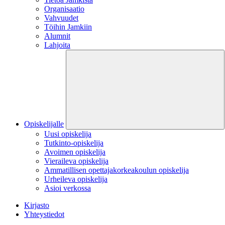
Organisaatio
Vahvuudet
Töihin Jamkiin
Alumnit
Lahjoita
Opiskelijalle
Uusi opiskelija
Tutkinto-opiskelija
Avoimen opiskelija
Vieraileva opiskelija
Ammatillisen opettajakorkeakoulun opiskelija
Urheileva opiskelija
Asioi verkossa
Kirjasto
Yhteystiedot