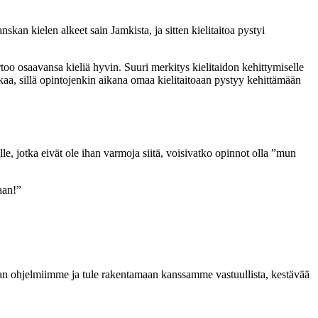
an kielen alkeet sain Jamkista, ja sitten kielitaitoa pystyi
too osaavansa kieliä hyvin. Suuri merkitys kielitaidon kehittymiselle
iikaa, sillä opintojenkin aikana omaa kielitaitoaan pystyy kehittämään
lle, jotka eivät ole ihan varmoja siitä, voisivatko opinnot olla ”mun
aan!”
alan ohjelmiimme ja tule rakentamaan kanssamme vastuullista, kestävää