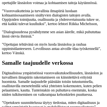
opettajille läsnäolon voimaa ja kohtaamisen taitoja käytännössä.
”Vuorovaikutteista ja turvallista ilmapiiriä luodaan
kohtaamisosaamiseen sisältyvien dialogisten taitojen avulla.
Oppijoiden toimijuutta, osallisuutta ja yhdenvertaisuutta tukee se,
että kaikki tulevat kuulluiksi”, kertoo lehtori Riikka Michelsson,
”Dialogisuudessa pysähdymme sen asian äärelle, mikä puhututtaa
läsnä olevia ihmisiä.”
”Opettajan tehtävänä on myös luoda läsnäoloa ja rauhaa
oppimistilanteeseen. Levollisuus antaa aivoille tilaa työskennellä”,
kertoo Vänskä.
Samalle taajuudelle verkossa
Digitaalisissa ympäristöissä vuorovaikutuksellisuuden, läsnäolon ja
turvallisen ilmapiirin rakentamiseen on kiinnitettävä erityistä
huomiota. Samalle taajuudelle päästään toisiin tutustumisella,
osallistavilla menetelmillä sekä yhteisten kokemusten, kuten pelien
pelaamisen, kautta. Tunteistakin on puhuttava enemmän, koska
niiden tulkitseminen on vaikeampaa kehonkielen puuttuessa.
”Opetuksen suunnittelussa täytyy tiedostaa, miten digitaalisuus ja
valitut ympäristöt haastavat ja mahdollistavat vuorovaikutusta”,