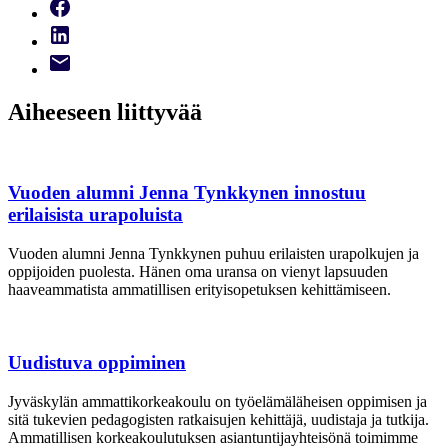
Aiheeseen liittyvää
Vuoden alumni Jenna Tynkkynen innostuu
erilaisista urapoluista
Vuoden alumni Jenna Tynkkynen puhuu erilaisten urapolkujen ja
oppijoiden puolesta. Hänen oma uransa on vienyt lapsuuden
haaveammatista ammatillisen erityisopetuksen kehittämiseen.
Uudistuva oppiminen
Jyväskylän ammattikorkeakoulu on työelämäläheisen oppimisen ja
sitä tukevien pedagogisten ratkaisujen kehittäjä, uudistaja ja tutkija.
Ammatillisen korkeakoulutuksen asiantuntijayhteisönä toimimme