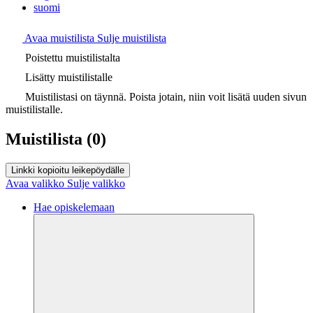
suomi
Avaa muistilista
Sulje muistilista
Poistettu muistilistalta
Lisätty muistilistalle
Muistilistasi on täynnä. Poista jotain, niin voit lisätä uuden sivun
muistilistalle.
Muistilista
(0)
Linkki kopioitu leikepöydälle
Avaa valikko
Sulje valikko
Hae opiskelemaan