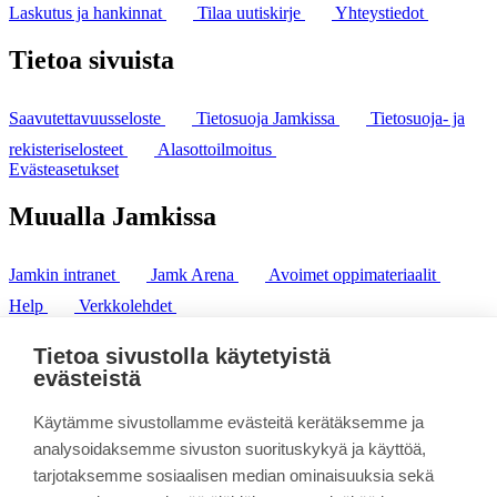
Laskutus ja hankinnat
Tilaa uutiskirje
Yhteystiedot
Tietoa sivuista
Saavutettavuusseloste
Tietosuoja Jamkissa
Tietosuoja- ja
rekisteriselosteet
Alasottoilmoitus
Evästeasetukset
Muualla Jamkissa
Jamkin intranet
Jamk Arena
Avoimet oppimateriaalit
Help
Verkkolehdet
Pl 207 | 40101 Jyväskylä
puh. +358 20 743 8100
Tietoa sivustolla käytetyistä
fax. +358 14 449 9694
evästeistä
Käytämme sivustollamme evästeitä kerätäksemme ja
analysoidaksemme sivuston suorituskykyä ja käyttöä,
tarjotaksemme sosiaalisen median ominaisuuksia sekä