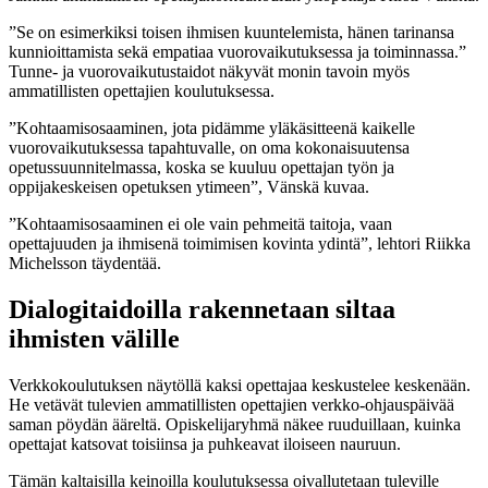
”Se on esimerkiksi toisen ihmisen kuuntelemista, hänen tarinansa
kunnioittamista sekä empatiaa vuorovaikutuksessa ja toiminnassa.”
Tunne- ja vuorovaikutustaidot näkyvät monin tavoin myös
ammatillisten opettajien koulutuksessa.
”Kohtaamisosaaminen, jota pidämme yläkäsitteenä kaikelle
vuorovaikutuksessa tapahtuvalle, on oma kokonaisuutensa
opetussuunnitelmassa, koska se kuuluu opettajan työn ja
oppijakeskeisen opetuksen ytimeen”, Vänskä kuvaa.
”Kohtaamisosaaminen ei ole vain pehmeitä taitoja, vaan
opettajuuden ja ihmisenä toimimisen kovinta ydintä”, lehtori Riikka
Michelsson täydentää.
Dialogitaidoilla rakennetaan siltaa
ihmisten välille
Verkkokoulutuksen näytöllä kaksi opettajaa keskustelee keskenään.
He vetävät tulevien ammatillisten opettajien verkko-ohjauspäivää
saman pöydän ääreltä. Opiskelijaryhmä näkee ruuduillaan, kuinka
opettajat katsovat toisiinsa ja puhkeavat iloiseen nauruun.
Tämän kaltaisilla keinoilla koulutuksessa oivallutetaan tuleville