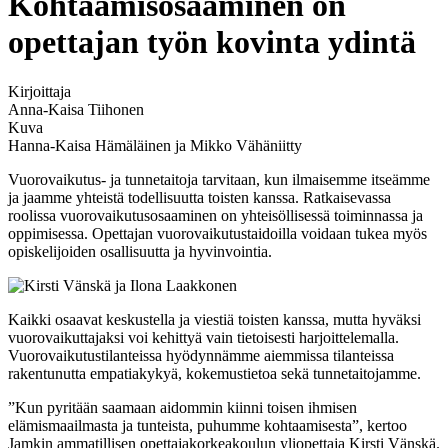
Kohtaamisosaaminen on
opettajan työn kovinta ydintä
Kirjoittaja
Anna-Kaisa Tiihonen
Kuva
Hanna-Kaisa Hämäläinen ja Mikko Vähäniitty
Vuorovaikutus- ja tunnetaitoja tarvitaan, kun ilmaisemme itseämme
ja jaamme yhteistä todellisuutta toisten kanssa. Ratkaisevassa
roolissa vuorovaikutusosaaminen on yhteisöllisessä toiminnassa ja
oppimisessa. Opettajan vuorovaikutustaidoilla voidaan tukea myös
opiskelijoiden osallisuutta ja hyvinvointia.
Kaikki osaavat keskustella ja viestiä toisten kanssa, mutta hyväksi
vuorovaikuttajaksi voi kehittyä vain tietoisesti harjoittelemalla.
Vuorovaikutustilanteissa hyödynnämme aiemmissa tilanteissa
rakentunutta empatiakykyä, kokemustietoa sekä tunnetaitojamme.
”Kun pyritään saamaan aidommin kiinni toisen ihmisen
elämismaailmasta ja tunteista, puhumme kohtaamisesta”, kertoo
Jamkin ammatillisen opettajakorkeakoulun yliopettaja Kirsti Vänskä.