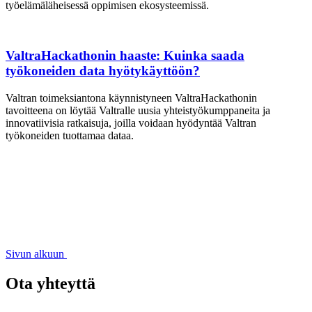
työelämäläheisessä oppimisen ekosysteemissä.
ValtraHackathonin haaste: Kuinka saada
työkoneiden data hyötykäyttöön?
Valtran toimeksiantona käynnistyneen ValtraHackathonin
tavoitteena on löytää Valtralle uusia yhteistyökumppaneita ja
innovatiivisia ratkaisuja, joilla voidaan hyödyntää Valtran
työkoneiden tuottamaa dataa.
Sivun alkuun
Ota yhteyttä