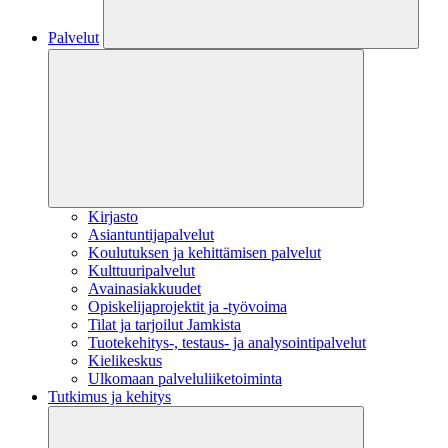
Palvelut
Kirjasto
Asiantuntijapalvelut
Koulutuksen ja kehittämisen palvelut
Kulttuuripalvelut
Avainasiakkuudet
Opiskelijaprojektit​ ja -työvoima
Tilat ja tarjoilut Jamkista
Tuotekehitys-, testaus- ja analysointipalvelut
Kielikeskus
Ulkomaan palveluliiketoiminta
Tutkimus ja kehitys