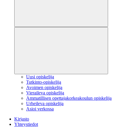
Uusi opiskelija
Tutkinto-opiskelija
Avoimen opiskelija
Vieraileva opiskelija
Ammatillisen opettajakorkeakoulun opiskelija
Urheileva opiskelija
Asioi verkossa
Kirjasto
Yhteystiedot