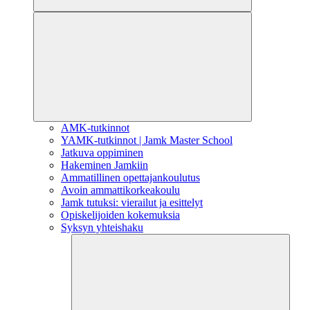
AMK-tutkinnot
YAMK-tutkinnot | Jamk Master School
Jatkuva oppiminen
Hakeminen Jamkiin
Ammatillinen opettajankoulutus
Avoin ammattikorkeakoulu
Jamk tutuksi: vierailut ja esittelyt
Opiskelijoiden kokemuksia
Syksyn yhteishaku