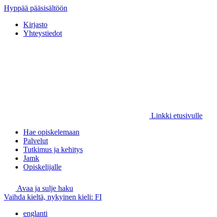
Hyppää pääsisältöön
Kirjasto
Yhteystiedot
Linkki etusivulle
Hae opiskelemaan
Palvelut
Tutkimus ja kehitys
Jamk
Opiskelijalle
Avaa ja sulje haku
Vaihda kieltä, nykyinen kieli:
FI
englanti